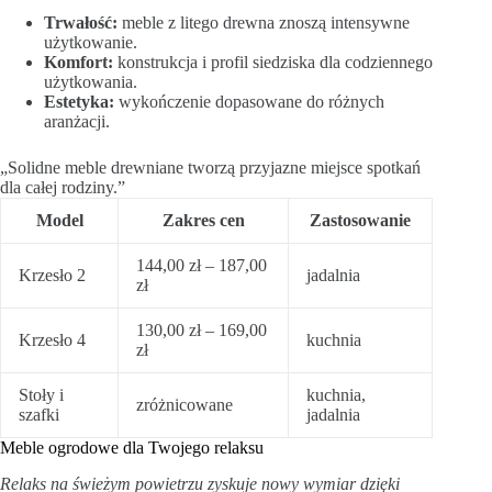
Trwałość:
meble z litego drewna znoszą intensywne
użytkowanie.
Komfort:
konstrukcja i profil siedziska dla codziennego
użytkowania.
Estetyka:
wykończenie dopasowane do różnych
aranżacji.
„Solidne meble drewniane tworzą przyjazne miejsce spotkań
dla całej rodziny.”
Model
Zakres cen
Zastosowanie
144,00 zł – 187,00
Krzesło 2
jadalnia
zł
130,00 zł – 169,00
Krzesło 4
kuchnia
zł
Stoły i
kuchnia,
zróżnicowane
szafki
jadalnia
Meble ogrodowe dla Twojego relaksu
Relaks na świeżym powietrzu zyskuje nowy wymiar dzięki