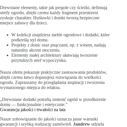
Drewniane elementy, takie jak pergole czy ścieżki, definiują
strefy ogrodu,
dzięki czemu
każdy fragment przestrzeni
zyskuje charakter. Huśtawki i domki tworzą bezpieczne
miejsce zabawy dla dzieci.
W kolekcji znajdziesz meble ogrodowe i dodatki, które
podkreślą styl domu.
Projekty z donic oraz pnączami, np. z winem, nadają
naturalny akcent otoczeniu.
Elementy małej architektury ułatwiają tworzenie
przytulnych stref wypoczynku.
Nasza oferta pokazuje praktyczne zastosowania produktów,
dzięki czemu
łatwo dopasujesz rozwiązania do wielkości
ogrodu. Zapraszamy do przeglądania inspiracji i tworzenia
wymarzonego miejsca do relaksu.
„Drewniane dodatki potrafią zmienić ogród w przedłużenie
domu — funkcjonalnie i estetycznie.”
Gwarancja jakości i trwałości na lata
Nasze zobowiązanie do jakości oznacza jasne warunki
gwarancji i szybką realizację zamówień.
Jandrew
udziela