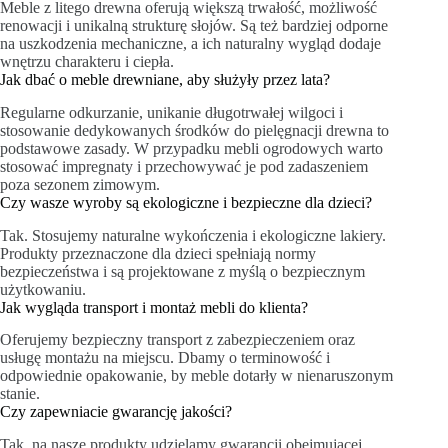
Meble z litego drewna oferują większą trwałość, możliwość
renowacji i unikalną strukturę słojów. Są też bardziej odporne
na uszkodzenia mechaniczne, a ich naturalny wygląd dodaje
wnętrzu charakteru i ciepła.
Jak dbać o meble drewniane, aby służyły przez lata?
Regularne odkurzanie, unikanie długotrwałej wilgoci i
stosowanie dedykowanych środków do pielęgnacji drewna to
podstawowe zasady. W przypadku mebli ogrodowych warto
stosować impregnaty i przechowywać je pod zadaszeniem
poza sezonem zimowym.
Czy wasze wyroby są ekologiczne i bezpieczne dla dzieci?
Tak. Stosujemy naturalne wykończenia i ekologiczne lakiery.
Produkty przeznaczone dla dzieci spełniają normy
bezpieczeństwa i są projektowane z myślą o bezpiecznym
użytkowaniu.
Jak wygląda transport i montaż mebli do klienta?
Oferujemy bezpieczny transport z zabezpieczeniem oraz
usługę montażu na miejscu. Dbamy o terminowość i
odpowiednie opakowanie, by meble dotarły w nienaruszonym
stanie.
Czy zapewniacie gwarancję jakości?
Tak, na nasze produkty udzielamy gwarancji obejmującej