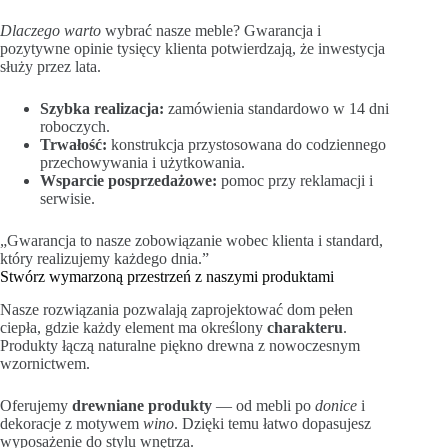
Dlaczego warto
wybrać nasze meble? Gwarancja i
pozytywne opinie tysięcy klienta potwierdzają, że inwestycja
służy przez lata.
Szybka realizacja:
zamówienia standardowo w 14 dni
roboczych.
Trwałość:
konstrukcja przystosowana do codziennego
przechowywania i użytkowania.
Wsparcie posprzedażowe:
pomoc przy reklamacji i
serwisie.
„Gwarancja to nasze zobowiązanie wobec klienta i standard,
który realizujemy każdego dnia.”
Stwórz wymarzoną przestrzeń z naszymi produktami
Nasze rozwiązania pozwalają zaprojektować dom pełen
ciepła, gdzie każdy element ma określony
charakteru
.
Produkty łączą naturalne piękno drewna z nowoczesnym
wzornictwem.
Oferujemy
drewniane produkty
— od mebli po
donice
i
dekoracje z motywem
wino
. Dzięki temu łatwo dopasujesz
wyposażenie do stylu wnętrza.