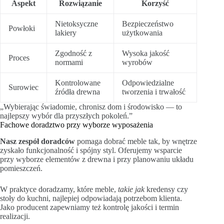
Aspekt
Rozwiązanie
Korzyść
Nietoksyczne
Bezpieczeństwo
Powłoki
lakiery
użytkowania
Zgodność z
Wysoka jakość
Proces
normami
wyrobów
Kontrolowane
Odpowiedzialne
Surowiec
źródła drewna
tworzenia i trwałość
„Wybierając świadomie, chronisz dom i środowisko — to
najlepszy wybór dla przyszłych pokoleń.”
Fachowe doradztwo przy wyborze wyposażenia
Nasz zespół doradców
pomaga dobrać meble tak, by wnętrze
zyskało funkcjonalność i spójny styl. Oferujemy wsparcie
przy wyborze elementów z drewna i przy planowaniu układu
pomieszczeń.
W praktyce doradzamy, które meble,
takie jak
kredensy czy
stoły do kuchni, najlepiej odpowiadają potrzebom klienta.
Jako producent zapewniamy też kontrolę jakości i termin
realizacji.