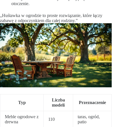
otoczenie.
„Huśtawka w ogrodzie to proste rozwiązanie, które łączy
zabawę z odpoczynkiem dla całej rodziny.”
Liczba
Typ
Przeznaczenie
modeli
Meble ogrodowe z
taras, ogród,
110
drewna
patio