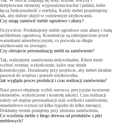
Tak. W ofercie znajdują się stoły, krzesła, witryny i
dedykowane elementy wyposażenia kuchni i jadalni, które
łączą funkcjonalność z estetyką. Każdy mebel projektujemy
tak, aby dobrze służył w codziennym użytkowaniu.
Czy mogę zamówić meble ogrodowe i altany?
Oczywiście. Produkujemy meble ogrodowe oraz altany i małą
architekturę ogrodową. Konstrukcje są zabezpieczone przed
warunkami atmosferycznymi, co pozwala na długie
użytkowanie na zewnątrz.
Czy oferujecie personalizację mebli na zamówienie?
Tak, realizujemy zamówienia indywidualne. Klient może
wybrać rozmiar, wykończenie, kolor oraz detale
konstrukcyjne. Doradzamy przy projekcie, aby mebel idealnie
pasował do wnętrza i potrzeb użytkownika.
Jak wygląda proces produkcji i czas realizacji zamówienia?
Nasz proces obejmuje wybór surowca, precyzyjne tworzenie
elementów, wykończenie i kontrolę jakości. Czas realizacji
zależy od stopnia personalizacji oraz wielkości zamówienia;
standardowo wynosi od kilku tygodni do kilku miesięcy.
Dokładny termin podajemy przy złożeniu zamówienia.
Co wyróżnia meble z litego drewna od produktów z płyt
meblowych?