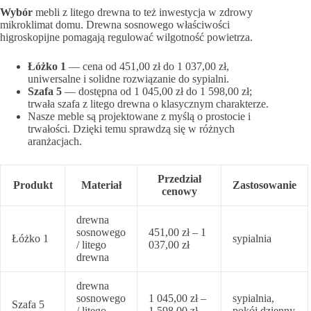
Wybór
mebli z litego drewna to też inwestycja w zdrowy
mikroklimat domu. Drewna sosnowego właściwości
higroskopijne pomagają regulować wilgotność powietrza.
Łóżko 1
— cena od 451,00 zł do 1 037,00 zł,
uniwersalne i solidne rozwiązanie do sypialni.
Szafa 5
— dostępna od 1 045,00 zł do 1 598,00 zł;
trwała szafa z litego drewna o klasycznym charakterze.
Nasze meble są projektowane z myślą o prostocie i
trwałości. Dzięki temu sprawdzą się w różnych
aranżacjach.
Przedział
Produkt
Materiał
Zastosowanie
cenowy
drewna
sosnowego
451,00 zł – 1
Łóżko 1
sypialnia
/ litego
037,00 zł
drewna
drewna
sosnowego
1 045,00 zł –
sypialnia,
Szafa 5
/ litego
1 598,00 zł
pokój dzienny