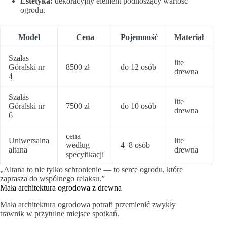
Estetyka:
dekoracyjny element podnoszący wartość
ogrodu.
Model
Cena
Pojemność
Materiał
Szałas
lite
Góralski nr
8500 zł
do 12 osób
drewna
4
Szałas
lite
Góralski nr
7500 zł
do 10 osób
drewna
6
cena
Uniwersalna
lite
według
4–8 osób
altana
drewna
specyfikacji
„Altana to nie tylko schronienie — to serce ogrodu, które
zaprasza do wspólnego relaksu.”
Mała architektura ogrodowa z drewna
Mała architektura ogrodowa potrafi przemienić zwykły
trawnik w przytulne miejsce spotkań.