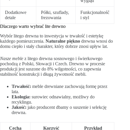
wygląd
Dodatkowe
Półki, szuflady,
Funkcjonalność
detale
frezowania
i styl
Dlaczego warto wybrać lite drewno
Wybór litego drewna to inwestycja w trwałość i estetykę
każdego pomieszczenia.
Naturalne piękno
drewna wnosi do
domu ciepło i stały charakter, który dobrze znosi upływ lat.
Nasze meble
z litego drewna sosnowego i świerkowego
pochodzą z Polski, Słowacji i Czech. Drewno w procesie
produkcji jest suszone do 8% wilgotności, co zapewnia
stabilność konstrukcji i długą żywotność mebli.
Trwałość:
meble drewniane zachowują formę przez
lata.
Ekologia:
surowiec odnawialny, możliwy do
recyklingu.
Jakość:
jako producent dbamy o suszenie i selekcję
drewna.
Cecha
Korzyść
Przykład