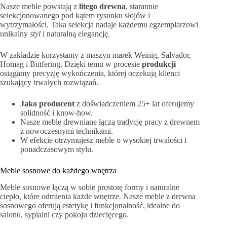
Nasze meble powstają z
litego drewna
, starannie
selekcjonowanego pod kątem rysunku słojów i
wytrzymałości. Taka selekcja nadaje każdemu egzemplarzowi
unikalny
styl
i naturalną elegancję.
W zakładzie korzystamy z maszyn marek Weinig, Salvador,
Homag i Bütfering. Dzięki temu w procesie
produkcji
osiągamy precyzję wykończenia, której oczekują klienci
szukający trwałych rozwiązań.
Jako producent
z doświadczeniem 25+ lat oferujemy
solidność i know‑how.
Nasze meble drewniane łączą tradycję pracy z drewnem
z nowoczesnymi technikami.
W efekcie otrzymujesz meble o wysokiej trwałości i
ponadczasowym stylu.
Meble sosnowe do każdego wnętrza
Meble sosnowe łączą w sobie prostotę formy i naturalne
ciepło, które odmienia każde wnętrze. Nasze meble z drewna
sosnowego oferują estetykę i funkcjonalność, idealne do
salonu, sypialni czy pokoju dziecięcego.