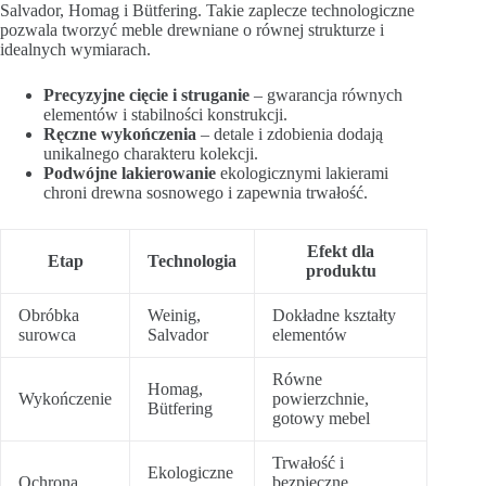
Salvador, Homag i Bütfering. Takie zaplecze technologiczne
pozwala tworzyć meble drewniane o równej strukturze i
idealnych wymiarach.
Precyzyjne cięcie i struganie
– gwarancja równych
elementów i stabilności konstrukcji.
Ręczne wykończenia
– detale i zdobienia dodają
unikalnego charakteru kolekcji.
Podwójne lakierowanie
ekologicznymi lakierami
chroni drewna sosnowego i zapewnia trwałość.
Efekt dla
Etap
Technologia
produktu
Obróbka
Weinig,
Dokładne kształty
surowca
Salvador
elementów
Równe
Homag,
Wykończenie
powierzchnie,
Bütfering
gotowy mebel
Trwałość i
Ekologiczne
Ochrona
bezpieczne