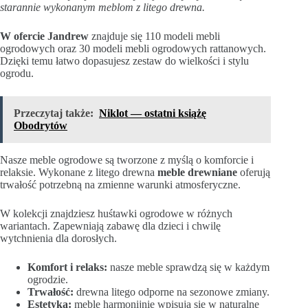
starannie wykonanym meblom z litego drewna.
W ofercie Jandrew
znajduje się 110 modeli mebli
ogrodowych oraz 30 modeli mebli ogrodowych rattanowych.
Dzięki temu łatwo dopasujesz zestaw do wielkości i stylu
ogrodu.
Przeczytaj także:
Niklot — ostatni książę
Obodrytów
Nasze meble ogrodowe są tworzone z myślą o komforcie i
relaksie. Wykonane z litego drewna
meble drewniane
oferują
trwałość potrzebną na zmienne warunki atmosferyczne.
W kolekcji znajdziesz huśtawki ogrodowe w różnych
wariantach. Zapewniają zabawę dla dzieci i chwilę
wytchnienia dla dorosłych.
Komfort i relaks:
nasze meble sprawdzą się w każdym
ogrodzie.
Trwałość:
drewna litego odporne na sezonowe zmiany.
Estetyka:
meble harmonijnie wpisują się w naturalne