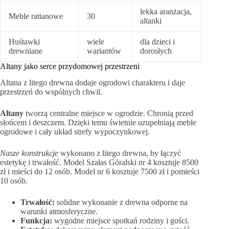
lekka aranżacja,
Meble rattanowe
30
altanki
Huśtawki
wiele
dla dzieci i
drewniane
wariantów
dorosłych
Altany jako serce przydomowej przestrzeni
Altana z litego drewna dodaje ogrodowi charakteru i daje
przestrzeń do wspólnych chwil.
Altany
tworzą centralne miejsce w ogrodzie. Chronią przed
słońcem i deszczem. Dzięki temu świetnie uzupełniają meble
ogrodowe i cały układ strefy wypoczynkowej.
Nasze konstrukcje
wykonano z litego drewna, by łączyć
estetykę i trwałość. Model Szałas Góralski nr 4 kosztuje 8500
zł i mieści do 12 osób. Model nr 6 kosztuje 7500 zł i pomieści
10 osób.
Trwałość:
solidne wykonanie z drewna odporne na
warunki atmosferyczne.
Funkcja:
wygodne miejsce spotkań rodziny i gości.