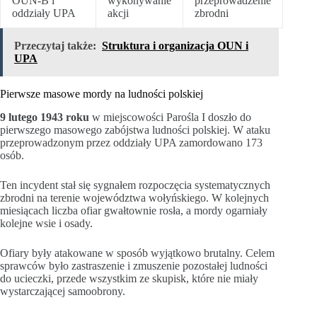
OUN-B i
wykonywanie
przeprowadzenie
oddziały UPA
akcji
zbrodni
Przeczytaj także:
Struktura i organizacja OUN i
UPA
Pierwsze masowe mordy na ludności polskiej
9 lutego 1943 roku
w miejscowości Parośla I doszło do
pierwszego masowego zabójstwa ludności polskiej. W ataku
przeprowadzonym przez oddziały UPA zamordowano 173
osób.
Ten incydent stał się sygnałem rozpoczęcia systematycznych
zbrodni na terenie województwa wołyńskiego. W kolejnych
miesiącach liczba ofiar gwałtownie rosła, a mordy ogarniały
kolejne wsie i osady.
Ofiary były atakowane w sposób wyjątkowo brutalny. Celem
sprawców było zastraszenie i zmuszenie pozostałej ludności
do ucieczki, przede wszystkim ze skupisk, które nie miały
wystarczającej samoobrony.