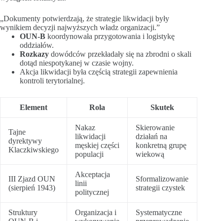
„Dokumenty potwierdzają, że strategie likwidacji były
wynikiem decyzji najwyższych władz organizacji.”
OUN-B
koordynowała przygotowania i logistykę
oddziałów.
Rozkazy
dowódców przekładały się na zbrodni o skali
dotąd niespotykanej w czasie wojny.
Akcja likwidacji była częścią strategii zapewnienia
kontroli terytorialnej.
Element
Rola
Skutek
Nakaz
Skierowanie
Tajne
likwidacji
działań na
dyrektywy
męskiej części
konkretną grupę
Klaczkiwskiego
populacji
wiekową
Akceptacja
III Zjazd OUN
Sformalizowanie
linii
(sierpień 1943)
strategii czystek
politycznej
Struktury
Organizacja i
Systematyczne