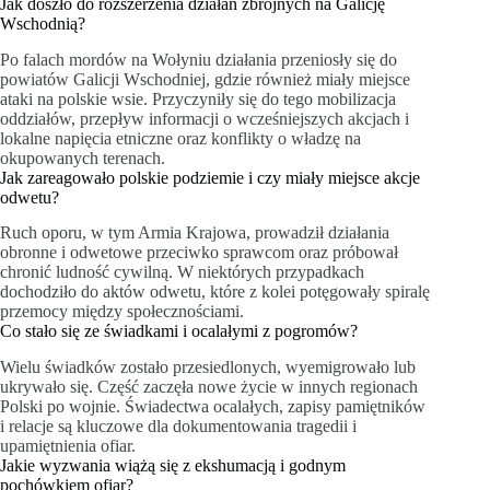
Jak doszło do rozszerzenia działań zbrojnych na Galicję
Wschodnią?
Po falach mordów na Wołyniu działania przeniosły się do
powiatów Galicji Wschodniej, gdzie również miały miejsce
ataki na polskie wsie. Przyczyniły się do tego mobilizacja
oddziałów, przepływ informacji o wcześniejszych akcjach i
lokalne napięcia etniczne oraz konflikty o władzę na
okupowanych terenach.
Jak zareagowało polskie podziemie i czy miały miejsce akcje
odwetu?
Ruch oporu, w tym Armia Krajowa, prowadził działania
obronne i odwetowe przeciwko sprawcom oraz próbował
chronić ludność cywilną. W niektórych przypadkach
dochodziło do aktów odwetu, które z kolei potęgowały spiralę
przemocy między społecznościami.
Co stało się ze świadkami i ocalałymi z pogromów?
Wielu świadków zostało przesiedlonych, wyemigrowało lub
ukrywało się. Część zaczęła nowe życie w innych regionach
Polski po wojnie. Świadectwa ocalałych, zapisy pamiętników
i relacje są kluczowe dla dokumentowania tragedii i
upamiętnienia ofiar.
Jakie wyzwania wiążą się z ekshumacją i godnym
pochówkiem ofiar?