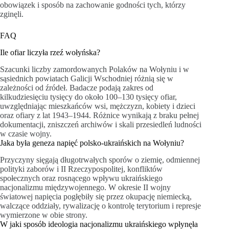
obowiązek i sposób na zachowanie godności tych, którzy
zginęli.
FAQ
Ile ofiar liczyła rzeź wołyńska?
Szacunki liczby zamordowanych Polaków na Wołyniu i w
sąsiednich powiatach Galicji Wschodniej różnią się w
zależności od źródeł. Badacze podają zakres od
kilkudziesięciu tysięcy do około 100–130 tysięcy ofiar,
uwzględniając mieszkańców wsi, mężczyzn, kobiety i dzieci
oraz ofiary z lat 1943–1944. Różnice wynikają z braku pełnej
dokumentacji, zniszczeń archiwów i skali przesiedleń ludności
w czasie wojny.
Jaka była geneza napięć polsko-ukraińskich na Wołyniu?
Przyczyny sięgają długotrwałych sporów o ziemię, odmiennej
polityki zaborów i II Rzeczypospolitej, konfliktów
społecznych oraz rosnącego wpływu ukraińskiego
nacjonalizmu międzywojennego. W okresie II wojny
światowej napięcia pogłębiły się przez okupację niemiecką,
walczące oddziały, rywalizację o kontrolę terytorium i represje
wymierzone w obie strony.
W jaki sposób ideologia nacjonalizmu ukraińskiego wpłynęła