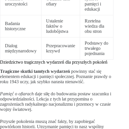
uroczystości
ofiary
pamięci i
edukacji
Ustalenie
Rzetelna
Badania
faktów o
wiedza dla
historyczne
ludobójstwa
obu stron
Podstawy do
Dialog
Przepracowanie
trwałego
międzynarodowy
krzywd
pojednania
Dziedzictwo tragicznych wydarzeń dla przyszłych pokoleń
Tragiczne skutki tamtych wydarzeń
powinny stać się
elementem edukacji i pamięci społecznej. Poznanie prawdy o
roku 1943 uczy, jak szybko narasta nienawiść.
Pamięć o ofiarach
daje siłę do budowania postaw szacunku i
odpowiedzialności. Lekcja z tych lat przypomina o
zagrożeniach radykalnego nacjonalizmu i przemocy w czasie
wojny światowej.
Przyszłe pokolenia muszą znać fakty, by zapobiegać
powtórkom historii. Utrzymanie pamięci to nasz wspólny