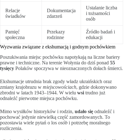
Ustalanie liczba
Relacje
Dokumentacja
i tożsamości
świadków
zdarzeń
osób
Pamięć
Przekazy
Źródło badań i
społeczna
rodzinne
edukacji
Wyzwania związane z ekshumacją i godnym pochówkiem
Poszukiwania miejsc pochówku napotykają na liczne bariery
prawne i techniczne. Na terenie Wołynia do dziś ponad
55
tysięcy
Polaków spoczywa w nieoznaczonych dołach śmierci.
Ekshumacje utrudnia brak zgody władz ukraińskich oraz
zmiany krajobrazu w
miejscowościach
, gdzie dokonywano
zbrodni w latach 1943–1944. W wielu
wsi
trudno już
odnaleźć pierwotne miejsca pochówku.
Mimo wysiłków historyków i rodzin,
udało się
odnaleźć i
pochować jedynie niewielką część zamordowanych. To
pozostawia wiele pytań o los
osób
i potrzebę moralnego
rozliczenia.