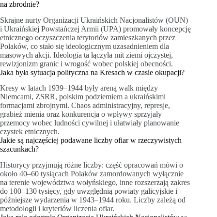
na zbrodnie?
Skrajne nurty Organizacji Ukraińskich Nacjonalistów (OUN)
i Ukraińskiej Powstańczej Armii (UPA) promowały koncepcję
etnicznego oczyszczenia terytoriów zamieszkanych przez
Polaków, co stało się ideologicznym uzasadnieniem dla
masowych akcji. Ideologia ta łączyła mit ziemi ojczystej,
rewizjonizm granic i wrogość wobec polskiej obecności.
Jaka była sytuacja polityczna na Kresach w czasie okupacji?
Kresy w latach 1939–1944 były areną walk między
Niemcami, ZSRR, polskim podziemiem a ukraińskimi
formacjami zbrojnymi. Chaos administracyjny, represje,
grabież mienia oraz konkurencja o wpływy sprzyjały
przemocy wobec ludności cywilnej i ułatwiały planowanie
czystek etnicznych.
Jakie są najczęściej podawane liczby ofiar w rzeczywistych
szacunkach?
Historycy przyjmują różne liczby: część opracowań mówi o
około 40–60 tysiącach Polaków zamordowanych wyłącznie
na terenie województwa wołyńskiego, inne rozszerzają zakres
do 100–130 tysięcy, gdy uwzględnią powiaty galicyjskie i
późniejsze wydarzenia w 1943–1944 roku. Liczby zależą od
metodologii i kryteriów liczenia ofiar.