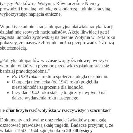
tysięcy Polaków na Wołyniu. Równocześnie Niemcy
prowadzili brutalną politykę gospodarczą i administracyjną,
wykorzystując napięcia etniczne.
W praktyce administracja okupacyjna ułatwiała radykalizacji
działań miejscowych nacjonalistów. Akcje likwidacji gett i
zagłada ludności żydowskiej na terenie Wołynia w 1942 roku
pokazały, że masowe zbrodnie można przeprowadzać z dużą
skutecznością.
„Polityka okupantów w czasie wojny światowej tworzyła
warunki, w których przemoc przeciwko sąsiadom stała się
bardziej prawdopodobna.”
Po 1939 roku
struktura społeczna uległa osłabieniu.
Okupacja niemiecka (od 1941 roku) pogłębiła
niestabilność i zagrożenie dla ludności.
Przykład 1942 roku stał się tragiczny i wpłynął na
dalsze wydarzenia roku następnego.
Ile ofiar liczyła rzeź wołyńska w rzeczywistych szacunkach
Dokumenty archiwalne oraz relacje świadków pomagają
oszacować prawdziwą skalę tragedii. Badacze przyjmują, że
w latach 1943–1944 zginęło około
50–60 tysięcy