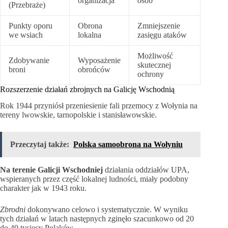
organizacja
osób
(Przebraże)
Punkty oporu
Obrona
Zmniejszenie
we wsiach
lokalna
zasięgu ataków
Możliwość
Zdobywanie
Wyposażenie
skutecznej
broni
obrońców
ochrony
Rozszerzenie działań zbrojnych na Galicję Wschodnią
Rok 1944 przyniósł przeniesienie fali przemocy z Wołynia na
tereny lwowskie, tarnopolskie i stanisławowskie.
Przeczytaj także:
Polska samoobrona na Wołyniu
Na terenie Galicji Wschodniej
działania oddziałów UPA,
wspieranych przez część lokalnej ludności, miały podobny
charakter jak w 1943 roku.
Zbrodni
dokonywano celowo i systematycznie. W wyniku
tych działań w latach następnych zginęło szacunkowo od 20
do 40 tysięcy Polaków.