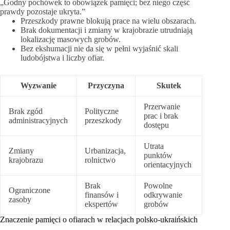
„Godny pochówek to obowiązek pamięci; bez niego część
prawdy pozostaje ukryta.”
Przeszkody prawne blokują prace na wielu obszarach.
Brak dokumentacji i zmiany w krajobrazie utrudniają
lokalizację masowych grobów.
Bez ekshumacji nie da się w pełni wyjaśnić skali
ludobójstwa i liczby ofiar.
Wyzwanie
Przyczyna
Skutek
Przerwanie
Brak zgód
Polityczne
prac i brak
administracyjnych
przeszkody
dostępu
Utrata
Zmiany
Urbanizacja,
punktów
krajobrazu
rolnictwo
orientacyjnych
Brak
Powolne
Ograniczone
finansów i
odkrywanie
zasoby
ekspertów
grobów
Znaczenie pamięci o ofiarach w relacjach polsko-ukraińskich