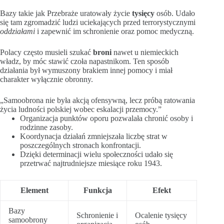
Bazy takie jak Przebraże uratowały życie
tysięcy
osób. Udało
się tam zgromadzić ludzi uciekających przed terrorystycznymi
oddziałami
i zapewnić im schronienie oraz pomoc medyczną.
Polacy często musieli szukać
broni
nawet u niemieckich
władz, by móc stawić czoła napastnikom. Ten sposób
działania był wymuszony brakiem innej pomocy i miał
charakter wyłącznie obronny.
„Samoobrona nie była akcją ofensywną, lecz próbą ratowania
życia ludności polskiej wobec eskalacji przemocy.”
Organizacja punktów oporu pozwalała chronić osoby i
rodzinne zasoby.
Koordynacja działań zmniejszała liczbę strat w
poszczególnych stronach konfrontacji.
Dzięki determinacji wielu społeczności udało się
przetrwać najtrudniejsze miesiące roku 1943.
Element
Funkcja
Efekt
Bazy
Schronienie i
Ocalenie tysięcy
samoobrony