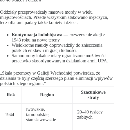
Oddziały przeprowadzały masowe mordy w wielu
miejscowościach. Przede wszystkim atakowano mężczyzn,
lecz ofiarami padały także kobiety i dzieci.
Kontynuacja ludobójstwa
— rozszerzenie akcji z
1943 roku na nowe tereny.
Wielokrotne
mordy
doprowadziły do zniszczenia
polskich enklaw i migracji ludności.
Samoobrony lokalne miały ograniczone możliwości
przeciwko skoordynowanym działaniom armii UPA.
„Skala przemocy w Galicji Wschodniej potwierdza, że
działania te były częścią szerszego planu eliminacji wpływów
polskich z tego regionu.”
Szacunkowe
Rok
Region
straty
lwowskie,
20–40 tysięcy
1944
tarnopolskie,
zabitych
stanisławowskie