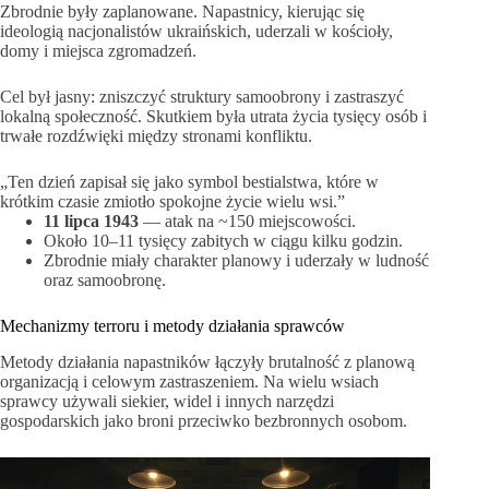
Zbrodnie były zaplanowane. Napastnicy, kierując się
ideologią nacjonalistów ukraińskich, uderzali w kościoły,
domy i miejsca zgromadzeń.
Cel był jasny: zniszczyć struktury samoobrony i zastraszyć
lokalną społeczność. Skutkiem była utrata życia tysięcy osób i
trwałe rozdźwięki między stronami konfliktu.
„Ten dzień zapisał się jako symbol bestialstwa, które w
krótkim czasie zmiotło spokojne życie wielu wsi.”
11 lipca 1943
— atak na ~150 miejscowości.
Około 10–11 tysięcy zabitych w ciągu kilku godzin.
Zbrodnie miały charakter planowy i uderzały w ludność
oraz samoobronę.
Mechanizmy terroru i metody działania sprawców
Metody działania napastników łączyły brutalność z planową
organizacją i celowym zastraszeniem. Na wielu wsiach
sprawcy używali siekier, widel i innych narzędzi
gospodarskich jako broni przeciwko bezbronnych osobom.