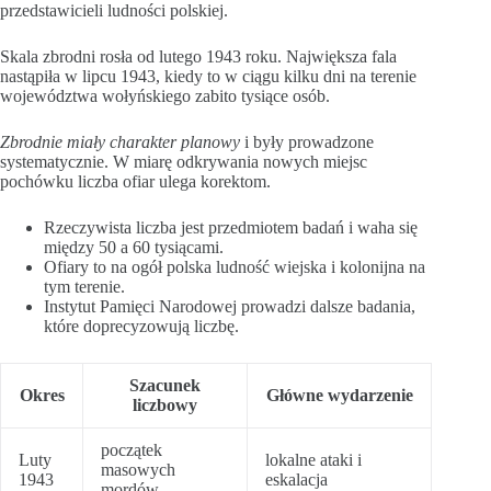
przedstawicieli ludności polskiej.
Skala zbrodni rosła od lutego 1943 roku. Największa fala
nastąpiła w lipcu 1943, kiedy to w ciągu kilku dni na terenie
województwa wołyńskiego zabito tysiące osób.
Zbrodnie miały charakter planowy
i były prowadzone
systematycznie. W miarę odkrywania nowych miejsc
pochówku liczba ofiar ulega korektom.
Rzeczywista liczba jest przedmiotem badań i waha się
między 50 a 60 tysiącami.
Ofiary to na ogół polska ludność wiejska i kolonijna na
tym terenie.
Instytut Pamięci Narodowej prowadzi dalsze badania,
które doprecyzowują liczbę.
Szacunek
Okres
Główne wydarzenie
liczbowy
początek
Luty
lokalne ataki i
masowych
1943
eskalacja
mordów