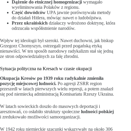
Dążenie do etnicznej homogenizacji
wymagało
wyeliminowania Polaków z regionu.
Część dowódców
UPA jawnie porównywała metody
do działań Hitlera, mówiąc nawet o ludobójstwa.
Przez ukraińskich
działaczy wdrożono doktrynę, która
odrzucała współistnienie narodów.
Wpływ tej ideologii był szeroki. Nawet duchowni, jak biskup
Grzegorz Chomyszyn, ostrzegali przed pogańską etyką
nienawiści. W ten sposób narodowy radykalizm stał się jedną
ze stron odpowiedzialnych za falę zbrodni.
Sytuacja polityczna na Kresach w czasie okupacji
Okupacja Kresów po 1939 roku radykalnie zmieniła
pozycję miejscowej ludności.
Po agresji ZSRR region
przeszedł w latach pierwszych wielu represji, a potem znalazł
się pod niemiecką administracją Komisariatu Rzeszy Ukraina.
W latach sowieckich doszło do masowych deportacji i
aresztowań, co osłabiło struktury społeczne
ludności polskiej
i zredukowało możliwości samoorganizacji.
W 1942 roku niemieckie szacunki wskazywały na około 306