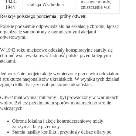
1943–
masowe mordy,
Galicja Wschodnia
1944
zniszczenie wsi
Reakcje polskiego podziemia i próby odwetu
Polskie podziemie odpowiedziało na eskalację zbrodni, łącząc
organizację samoobrony z ograniczonymi akcjami
odwetowymi.
W 1943 roku miejscowe oddziały konspiracyjne starały się
chronić wsi i ewakuować ludność polską przed kolejnymi
atakami.
Jednocześnie podjęto akcje wymierzone przeciwko oddziałom
i strukturze nacjonalistów ukraińskich. W wyniku tych działań
zginęło kilka tysięcy osób po stronie ukraińskiej.
Odwet
miał wymiar militarny i był prowadzony w warunkach
wojny. Był też przedmiotem sporów moralnych po stronie
walczących.
Obrona lokalna i akcje kontruderzeniowe miały
zatrzymać falę przemocy.
Starcia nasiliły konflikt i przyniosły dalsze ofiary po