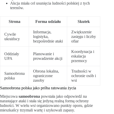
Akcja miała cel usunięcia ludności polskiej z tych
terenów.
Strona
Forma udziału
Skutek
Informacja,
Zwiększenie
Cywile
logistyka,
zasięgu i liczby
ukraińscy
bezpośrednie ataki
ofiar
Koordynacja i
Oddziały
Planowanie i
eskalacja
UPA
prowadzenie akcji
przemocy
Obrona lokalna,
Trudności w
Samoobrona
ograniczone
ochronie osób i
polska
zasoby
wsi
Samoobrona polska jako próba ratowania życia
Miejscowa
samoobrona
powstała jako odpowiedź na
narastające ataki i stała się jedyną realną formą ochrony
ludności. W wielu
wsi
organizowano punkty oporu, gdzie
mieszkańcy trzymali wartę i szykowali zapasy.