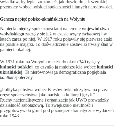
świadków, by lepiej zrozumieć, jak doszło do tak szerokiej
przemocy wobec polskiej społeczności i innych narodowości.
Geneza napięć polsko-ukraińskich na Wołyniu
Napięcia między społecznościami na terenie
województwa
wołyńskiego
zaczęły się już w czasie
wojny światowej
i w
latach zaraz po niej. W 1917 roku pojawiły się pierwsze ataki
na polskie majątki. To doświadczenie zostawiło trwały ślad w
pamięci lokalnej.
W 1931 roku na Wołyniu mieszkało około 340 tysięcy
ludności polskiej
, co czyniło ją mniejszością wobec
ludności
ukraińskiej
. Ta nierównowaga demograficzna pogłębiała
konflikt
społeczny.
„Polityka państwa wobec Kresów była odczytywana przez
część społeczeństwa jako nacisk na kulturę i język.”
Ruchy nacjonalistyczne i organizacje jak UWO prowadziły
działalność sabotażową. To zwiększało nieufność i
przygotowywało grunt pod późniejsze dramatyczne wydarzeń
roku 1943.