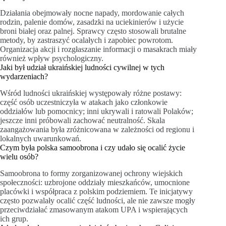
Działania obejmowały nocne napady, mordowanie całych
rodzin, palenie domów, zasadzki na uciekinierów i użycie
broni białej oraz palnej. Sprawcy często stosowali brutalne
metody, by zastraszyć ocalałych i zapobiec powrotom.
Organizacja akcji i rozgłaszanie informacji o masakrach miały
również wpływ psychologiczny.
Jaki był udział ukraińskiej ludności cywilnej w tych
wydarzeniach?
Wśród ludności ukraińskiej występowały różne postawy:
część osób uczestniczyła w atakach jako członkowie
oddziałów lub pomocnicy; inni ukrywali i ratowali Polaków;
jeszcze inni próbowali zachować neutralność. Skala
zaangażowania była zróżnicowana w zależności od regionu i
lokalnych uwarunkowań.
Czym była polska samoobrona i czy udało się ocalić życie
wielu osób?
Samoobrona to formy zorganizowanej ochrony wiejskich
społeczności: uzbrojone oddziały mieszkańców, umocnione
placówki i współpraca z polskim podziemiem. Te inicjatywy
często pozwalały ocalić część ludności, ale nie zawsze mogły
przeciwdziałać zmasowanym atakom UPA i wspierających
ich grup.