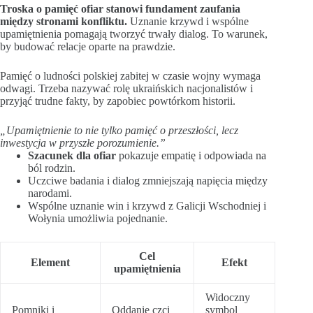
Troska o pamięć ofiar stanowi fundament zaufania
między stronami konfliktu.
Uznanie krzywd i wspólne
upamiętnienia pomagają tworzyć trwały dialog. To warunek,
by budować relacje oparte na prawdzie.
Pamięć o ludności polskiej zabitej w czasie wojny wymaga
odwagi. Trzeba nazywać rolę ukraińskich nacjonalistów i
przyjąć trudne fakty, by zapobiec powtórkom historii.
„Upamiętnienie to nie tylko pamięć o przeszłości, lecz
inwestycja w przyszłe porozumienie.”
Szacunek dla ofiar
pokazuje empatię i odpowiada na
ból rodzin.
Uczciwe badania i dialog zmniejszają napięcia między
narodami.
Wspólne uznanie win i krzywd z Galicji Wschodniej i
Wołynia umożliwia pojednanie.
Cel
Element
Efekt
upamiętnienia
Widoczny
Pomniki i
Oddanie czci
symbol