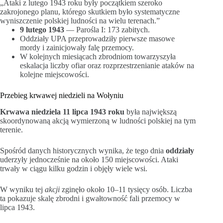
„Ataki z lutego 1943 roku były początkiem szeroko
zakrojonego planu, którego skutkiem było systematyczne
wyniszczenie polskiej ludności na wielu terenach.”
9 lutego 1943
— Parośla I: 173 zabitych.
Oddziały UPA przeprowadziły pierwsze masowe
mordy i zainicjowały falę przemocy.
W kolejnych miesiącach zbrodniom towarzyszyła
eskalacja liczby ofiar oraz rozprzestrzenianie ataków na
kolejne miejscowości.
Przebieg krwawej niedzieli na Wołyniu
Krwawa niedziela 11 lipca 1943 roku
była największą
skoordynowaną akcją wymierzoną w ludności polskiej na tym
terenie.
Spośród danych historycznych wynika, że tego dnia
oddziały
uderzyły jednocześnie na około 150 miejscowości. Ataki
trwały w ciągu kilku godzin i objęły wiele wsi.
W wyniku tej
akcji
zginęło około 10–11 tysięcy osób. Liczba
ta pokazuje skalę zbrodni i gwałtowność fali przemocy w
lipca 1943.