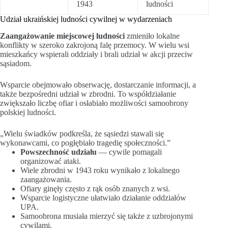
1943
ludności
Udział ukraińskiej ludności cywilnej w wydarzeniach
Zaangażowanie miejscowej ludności
zmieniło lokalne
konflikty w szeroko zakrojoną falę przemocy. W wielu wsi
mieszkańcy wspierali oddziały i brali udział w akcji przeciw
sąsiadom.
Wsparcie obejmowało obserwację, dostarczanie informacji, a
także bezpośredni udział w zbrodni. To współdziałanie
zwiększało liczbę ofiar i osłabiało możliwości samoobrony
polskiej ludności.
„Wielu świadków podkreśla, że sąsiedzi stawali się
wykonawcami, co pogłębiało tragedię społeczności.”
Powszechność udziału
— cywile pomagali
organizować ataki.
Wiele zbrodni w 1943 roku wynikało z lokalnego
zaangażowania.
Ofiary ginęły często z rąk osób znanych z wsi.
Wsparcie logistyczne ułatwiało działanie oddziałów
UPA.
Samoobrona musiała mierzyć się także z uzbrojonymi
cywilami.