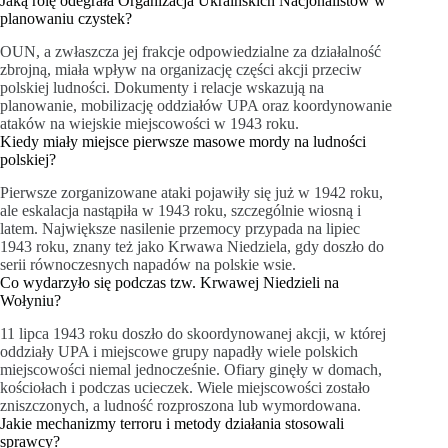
Jaką rolę odegrała Organizacja Ukraińskich Nacjonalistów w
planowaniu czystek?
OUN, a zwłaszcza jej frakcje odpowiedzialne za działalność
zbrojną, miała wpływ na organizację części akcji przeciw
polskiej ludności. Dokumenty i relacje wskazują na
planowanie, mobilizację oddziałów UPA oraz koordynowanie
ataków na wiejskie miejscowości w 1943 roku.
Kiedy miały miejsce pierwsze masowe mordy na ludności
polskiej?
Pierwsze zorganizowane ataki pojawiły się już w 1942 roku,
ale eskalacja nastąpiła w 1943 roku, szczególnie wiosną i
latem. Największe nasilenie przemocy przypada na lipiec
1943 roku, znany też jako Krwawa Niedziela, gdy doszło do
serii równoczesnych napadów na polskie wsie.
Co wydarzyło się podczas tzw. Krwawej Niedzieli na
Wołyniu?
11 lipca 1943 roku doszło do skoordynowanej akcji, w której
oddziały UPA i miejscowe grupy napadły wiele polskich
miejscowości niemal jednocześnie. Ofiary ginęły w domach,
kościołach i podczas ucieczek. Wiele miejscowości zostało
zniszczonych, a ludność rozproszona lub wymordowana.
Jakie mechanizmy terroru i metody działania stosowali
sprawcy?