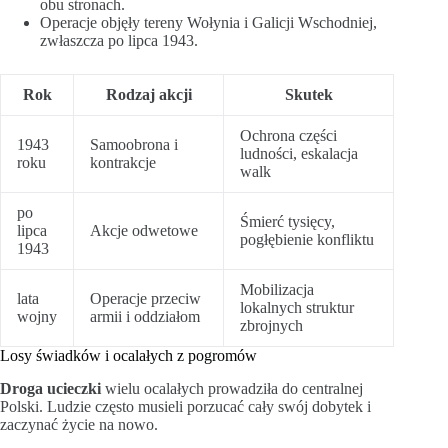
obu stronach.
Operacje objęły tereny Wołynia i Galicji Wschodniej,
zwłaszcza po lipca 1943.
Rok
Rodzaj akcji
Skutek
Ochrona części
1943
Samoobrona i
ludności, eskalacja
roku
kontrakcje
walk
po
Śmierć tysięcy,
lipca
Akcje odwetowe
pogłębienie konfliktu
1943
Mobilizacja
lata
Operacje przeciw
lokalnych struktur
wojny
armii i oddziałom
zbrojnych
Losy świadków i ocalałych z pogromów
Droga ucieczki
wielu ocalałych prowadziła do centralnej
Polski. Ludzie często musieli porzucać cały swój dobytek i
zaczynać życie na nowo.