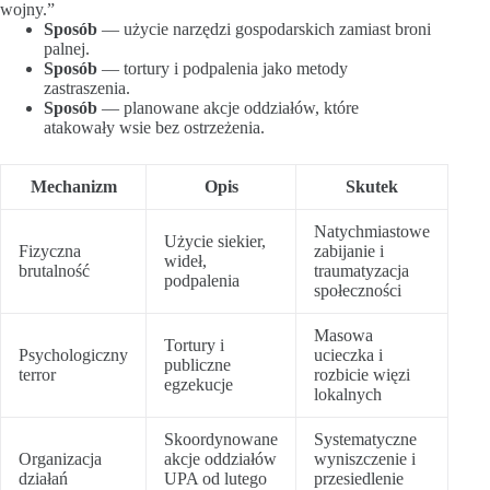
wojny.”
Sposób
— użycie narzędzi gospodarskich zamiast broni
palnej.
Sposób
— tortury i podpalenia jako metody
zastraszenia.
Sposób
— planowane akcje oddziałów, które
atakowały wsie bez ostrzeżenia.
Mechanizm
Opis
Skutek
Natychmiastowe
Użycie siekier,
Fizyczna
zabijanie i
wideł,
brutalność
traumatyzacja
podpalenia
społeczności
Masowa
Tortury i
Psychologiczny
ucieczka i
publiczne
terror
rozbicie więzi
egzekucje
lokalnych
Skoordynowane
Systematyczne
Organizacja
akcje oddziałów
wyniszczenie i
działań
UPA od lutego
przesiedlenie