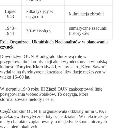
Lipiec
kilka tysięcy w
kulminacja zbrodni
1943
ciągu dni
1943–
sumaryczne szacunki
50–60 tysięcy
1944
historyków
Rola Organizacji Ukraińskich Nacjonalistów w planowaniu
czystek
Dowództwo OUN-B odegrało kluczową rolę w
przygotowaniu i koordynacji akcji wymierzonych w polską
ludność.
Dmytro Klaczkiwski
, znany jako „Kłym Sawur”,
wydał tajną dyrektywę nakazującą likwidację mężczyzn w
wieku 16–60 lat.
W sierpniu 1943 roku III Zjazd OUN zaakceptował linię
postępowania wobec Polaków. To decyzja, która
sformalizowała metody i cele.
Część struktur OUN-B organizowała oddziały armii UPA i
przekazywała wytyczne dotyczące działań. W efekcie akcje
miały charakter zaplanowany, a nie jedynie spontanicznych
wystąpień lokalnych.