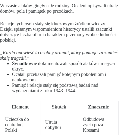
W czasie ataków ginęły całe rodziny. Ocaleni opisywali utratę
domów, pola i pamiątek po przodkach.
Relacje tych osób stały się kluczowym źródłem wiedzy.
Dzięki spisanym wspomnieniom historycy ustalili szacunki
dotyczące liczba ofiar i charakteru przemocy wobec ludności
polskiej.
„Każda opowieść to osobny dramat, który pomaga zrozumieć
skalę tragedii.”
Świadkowie
dokumentowali sposób ataków i miejsca
ukryć.
Ocalali przekazali pamięć kolejnym pokoleniom i
naukowcom.
Pamięć i relacje stały się podstawą badań nad
wydarzeniami z roku 1943–1944.
Element
Skutek
Znaczenie
Ucieczka do
Odbudowa
Utrata
centralnej
życia poza
dobytku
Polski
Kresami