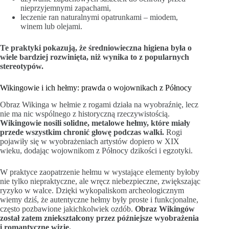
nieprzyjemnymi zapachami,
leczenie ran naturalnymi opatrunkami – miodem,
winem lub olejami.
Te praktyki pokazują, że średniowieczna higiena była o
wiele bardziej rozwinięta, niż wynika to z popularnych
stereotypów.
Wikingowie i ich hełmy: prawda o wojownikach z Północy
Obraz Wikinga w hełmie z rogami działa na wyobraźnię, lecz
nie ma nic wspólnego z historyczną rzeczywistością.
Wikingowie nosili solidne, metalowe hełmy, które miały
przede wszystkim chronić głowę podczas walki.
Rogi
pojawiły się w wyobrażeniach artystów dopiero w XIX
wieku, dodając wojownikom z Północy dzikości i egzotyki.
W praktyce zaopatrzenie hełmu w wystające elementy byłoby
nie tylko niepraktyczne, ale wręcz niebezpieczne, zwiększając
ryzyko w walce. Dzięki wykopaliskom archeologicznym
wiemy dziś, że autentyczne hełmy były proste i funkcjonalne,
często pozbawione jakichkolwiek ozdób.
Obraz Wikingów
został zatem zniekształcony przez późniejsze wyobrażenia
i romantyczne wizje.