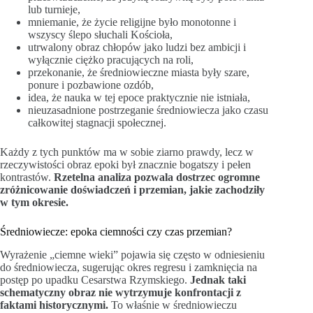
lub turnieje,
mniemanie, że życie religijne było monotonne i
wszyscy ślepo słuchali Kościoła,
utrwalony obraz chłopów jako ludzi bez ambicji i
wyłącznie ciężko pracujących na roli,
przekonanie, że średniowieczne miasta były szare,
ponure i pozbawione ozdób,
idea, że nauka w tej epoce praktycznie nie istniała,
nieuzasadnione postrzeganie średniowiecza jako czasu
całkowitej stagnacji społecznej.
Każdy z tych punktów ma w sobie ziarno prawdy, lecz w
rzeczywistości obraz epoki był znacznie bogatszy i pełen
kontrastów.
Rzetelna analiza pozwala dostrzec ogromne
zróżnicowanie doświadczeń i przemian, jakie zachodziły
w tym okresie.
Średniowiecze: epoka ciemności czy czas przemian?
Wyrażenie „ciemne wieki” pojawia się często w odniesieniu
do średniowiecza, sugerując okres regresu i zamknięcia na
postęp po upadku Cesarstwa Rzymskiego.
Jednak taki
schematyczny obraz nie wytrzymuje konfrontacji z
faktami historycznymi.
To właśnie w średniowieczu