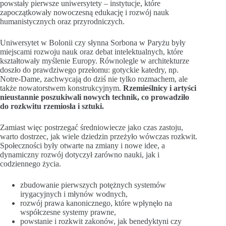
powstały pierwsze uniwersytety – instytucje, które
zapoczątkowały nowoczesną edukację i rozwój nauk
humanistycznych oraz przyrodniczych.
Uniwersytet w Bolonii czy słynna Sorbona w Paryżu były
miejscami rozwoju nauk oraz debat intelektualnych, które
kształtowały myślenie Europy. Równolegle w architekturze
doszło do prawdziwego przełomu: gotyckie katedry, np.
Notre-Dame, zachwycają do dziś nie tylko rozmachem, ale
także nowatorstwem konstrukcyjnym.
Rzemieślnicy i artyści
nieustannie poszukiwali nowych technik, co prowadziło
do rozkwitu rzemiosła i sztuki.
Zamiast więc postrzegać średniowiecze jako czas zastoju,
warto dostrzec, jak wiele dziedzin przeżyło wówczas rozkwit.
Społeczności były otwarte na zmiany i nowe idee, a
dynamiczny rozwój dotyczył zarówno nauki, jak i
codziennego życia.
zbudowanie pierwszych potężnych systemów
irygacyjnych i młynów wodnych,
rozwój prawa kanonicznego, które wpłynęło na
współczesne systemy prawne,
powstanie i rozkwit zakonów, jak benedyktyni czy