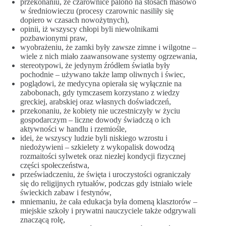
przekonaniu, że czarownice palono na stosach masowo
w średniowieczu (procesy czarownic nasiliły się
dopiero w czasach nowożytnych),
opinii, iż wszyscy chłopi byli niewolnikami
pozbawionymi praw,
wyobrażeniu, że zamki były zawsze zimne i wilgotne –
wiele z nich miało zaawansowane systemy ogrzewania,
stereotypowi, że jedynym źródłem światła były
pochodnie – używano także lamp oliwnych i świec,
poglądowi, że medycyna opierała się wyłącznie na
zabobonach, gdy tymczasem korzystano z wiedzy
greckiej, arabskiej oraz własnych doświadczeń,
przekonaniu, że kobiety nie uczestniczyły w życiu
gospodarczym – liczne dowody świadczą o ich
aktywności w handlu i rzemiośle,
idei, że wszyscy ludzie byli niskiego wzrostu i
niedożywieni – szkielety z wykopalisk dowodzą
rozmaitości sylwetek oraz niezłej kondycji fizycznej
części społeczeństwa,
przeświadczeniu, że święta i uroczystości ograniczały
się do religijnych rytuałów, podczas gdy istniało wiele
świeckich zabaw i festynów,
mniemaniu, że cała edukacja była domeną klasztorów –
miejskie szkoły i prywatni nauczyciele także odgrywali
znaczącą rolę,