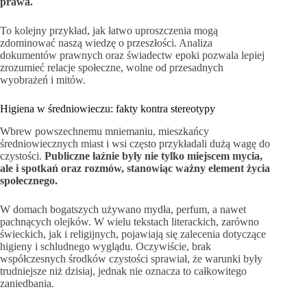
prawa.
To kolejny przykład, jak łatwo uproszczenia mogą
zdominować naszą wiedzę o przeszłości. Analiza
dokumentów prawnych oraz świadectw epoki pozwala lepiej
zrozumieć relacje społeczne, wolne od przesadnych
wyobrażeń i mitów.
Higiena w średniowieczu: fakty kontra stereotypy
Wbrew powszechnemu mniemaniu, mieszkańcy
średniowiecznych miast i wsi często przykładali dużą wagę do
czystości.
Publiczne łaźnie były nie tylko miejscem mycia,
ale i spotkań oraz rozmów, stanowiąc ważny element życia
społecznego.
W domach bogatszych używano mydła, perfum, a nawet
pachnących olejków. W wielu tekstach literackich, zarówno
świeckich, jak i religijnych, pojawiają się zalecenia dotyczące
higieny i schludnego wyglądu. Oczywiście, brak
współczesnych środków czystości sprawiał, że warunki były
trudniejsze niż dzisiaj, jednak nie oznacza to całkowitego
zaniedbania.