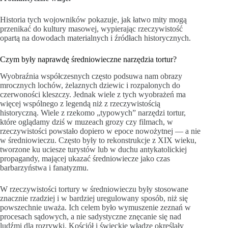
Historia tych wojowników pokazuje, jak łatwo mity mogą
przenikać do kultury masowej, wypierając rzeczywistość
opartą na dowodach materialnych i źródłach historycznych.
Czym były naprawdę średniowieczne narzędzia tortur?
Wyobraźnia współczesnych często podsuwa nam obrazy
mrocznych lochów, żelaznych dziewic i rozpalonych do
czerwoności kleszczy. Jednak wiele z tych wyobrażeń ma
więcej wspólnego z legendą niż z rzeczywistością
historyczną. Wiele z rzekomo „typowych” narzędzi tortur,
które oglądamy dziś w muzeach grozy czy filmach, w
rzeczywistości powstało dopiero w epoce nowożytnej — a nie
w średniowieczu. Często były to rekonstrukcje z XIX wieku,
tworzone ku uciesze turystów lub w duchu antykatolickiej
propagandy, mającej ukazać średniowiecze jako czas
barbarzyństwa i fanatyzmu.
W rzeczywistości tortury w średniowieczu były stosowane
znacznie rzadziej i w bardziej uregulowany sposób, niż się
powszechnie uważa. Ich celem było wymuszenie zeznań w
procesach sądowych, a nie sadystyczne znęcanie się nad
ludźmi dla rozrywki. Kościół i świeckie władze określały