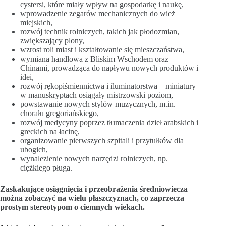
cystersi, które miały wpływ na gospodarkę i naukę,
wprowadzenie zegarów mechanicznych do wież
miejskich,
rozwój technik rolniczych, takich jak płodozmian,
zwiększający plony,
wzrost roli miast i kształtowanie się mieszczaństwa,
wymiana handlowa z Bliskim Wschodem oraz
Chinami, prowadząca do napływu nowych produktów i
idei,
rozwój rękopiśmiennictwa i iluminatorstwa – miniatury
w manuskryptach osiągały mistrzowski poziom,
powstawanie nowych stylów muzycznych, m.in.
chorału gregoriańskiego,
rozwój medycyny poprzez tłumaczenia dzieł arabskich i
greckich na łacinę,
organizowanie pierwszych szpitali i przytułków dla
ubogich,
wynalezienie nowych narzędzi rolniczych, np.
ciężkiego pługa.
Zaskakujące osiągnięcia i przeobrażenia średniowiecza
można zobaczyć na wielu płaszczyznach, co zaprzecza
prostym stereotypom o ciemnych wiekach.