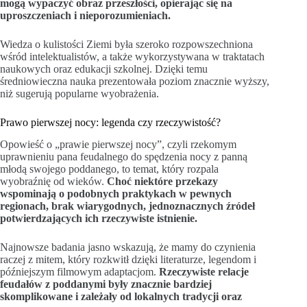
mogą wypaczyć obraz przeszłości, opierając się na
uproszczeniach i nieporozumieniach.
Wiedza o kulistości Ziemi była szeroko rozpowszechniona
wśród intelektualistów, a także wykorzystywana w traktatach
naukowych oraz edukacji szkolnej. Dzięki temu
średniowieczna nauka prezentowała poziom znacznie wyższy,
niż sugerują popularne wyobrażenia.
Prawo pierwszej nocy: legenda czy rzeczywistość?
Opowieść o „prawie pierwszej nocy”, czyli rzekomym
uprawnieniu pana feudalnego do spędzenia nocy z panną
młodą swojego poddanego, to temat, który rozpala
wyobraźnię od wieków.
Choć niektóre przekazy
wspominają o podobnych praktykach w pewnych
regionach, brak wiarygodnych, jednoznacznych źródeł
potwierdzających ich rzeczywiste istnienie.
Najnowsze badania jasno wskazują, że mamy do czynienia
raczej z mitem, który rozkwitł dzięki literaturze, legendom i
późniejszym filmowym adaptacjom.
Rzeczywiste relacje
feudałów z poddanymi były znacznie bardziej
skomplikowane i zależały od lokalnych tradycji oraz