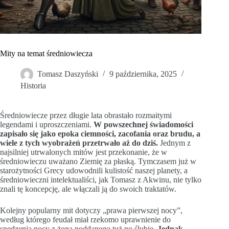
Mity na temat średniowiecza
Tomasz Daszyński
9 października, 2025
Historia
Średniowiecze przez długie lata obrastało rozmaitymi
legendami i uproszczeniami.
W powszechnej świadomości
zapisało się jako epoka ciemności, zacofania oraz brudu, a
wiele z tych wyobrażeń przetrwało aż do dziś.
Jednym z
najsilniej utrwalonych mitów jest przekonanie, że w
średniowieczu uważano Ziemię za płaską. Tymczasem już w
starożytności Grecy udowodnili kulistość naszej planety, a
średniowieczni intelektualiści, jak Tomasz z Akwinu, nie tylko
znali tę koncepcję, ale włączali ją do swoich traktatów.
Kolejny popularny mit dotyczy „prawa pierwszej nocy”,
według którego feudał miał rzekomo uprawnienie do
spędzenia nocy z żoną poddanego tuż po ślubie.
Jednak