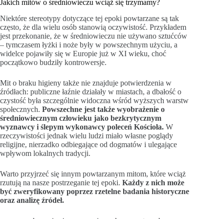
Jakich mitów o średniowieczu wciąż się trzymamy?
Niektóre stereotypy dotyczące tej epoki powtarzane są tak
często, że dla wielu osób stanowią oczywistość. Przykładem
jest przekonanie, że w średniowieczu nie używano sztućców
– tymczasem łyżki i noże były w powszechnym użyciu, a
widelce pojawiły się w Europie już w XI wieku, choć
początkowo budziły kontrowersje.
Mit o braku higieny także nie znajduje potwierdzenia w
źródłach: publiczne łaźnie działały w miastach, a dbałość o
czystość była szczególnie widoczna wśród wyższych warstw
społecznych.
Powszechne jest także wyobrażenie o
średniowiecznym człowieku jako bezkrytycznym
wyznawcy i ślepym wykonawcy poleceń Kościoła.
W
rzeczywistości jednak wielu ludzi miało własne poglądy
religijne, nierzadko odbiegające od dogmatów i ulegające
wpływom lokalnych tradycji.
Warto przyjrzeć się innym powtarzanym mitom, które wciąż
rzutują na nasze postrzeganie tej epoki.
Każdy z nich może
być zweryfikowany poprzez rzetelne badania historyczne
oraz analizę źródeł.