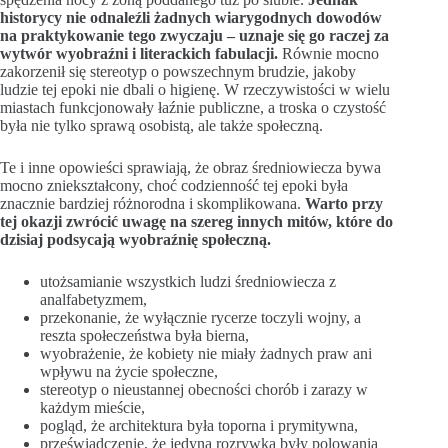
historycy nie odnaleźli żadnych wiarygodnych dowodów
na praktykowanie tego zwyczaju – uznaje się go raczej za
wytwór wyobraźni i literackich fabulacji.
Równie mocno
zakorzenił się stereotyp o powszechnym brudzie, jakoby
ludzie tej epoki nie dbali o higienę. W rzeczywistości w wielu
miastach funkcjonowały łaźnie publiczne, a troska o czystość
była nie tylko sprawą osobistą, ale także społeczną.
Te i inne opowieści sprawiają, że obraz średniowiecza bywa
mocno zniekształcony, choć codzienność tej epoki była
znacznie bardziej różnorodna i skomplikowana.
Warto przy
tej okazji zwrócić uwagę na szereg innych mitów, które do
dzisiaj podsycają wyobraźnię społeczną.
utożsamianie wszystkich ludzi średniowiecza z
analfabetyzmem,
przekonanie, że wyłącznie rycerze toczyli wojny, a
reszta społeczeństwa była bierna,
wyobrażenie, że kobiety nie miały żadnych praw ani
wpływu na życie społeczne,
stereotyp o nieustannej obecności chorób i zarazy w
każdym mieście,
pogląd, że architektura była toporna i prymitywna,
przeświadczenie, że jedyną rozrywką były polowania