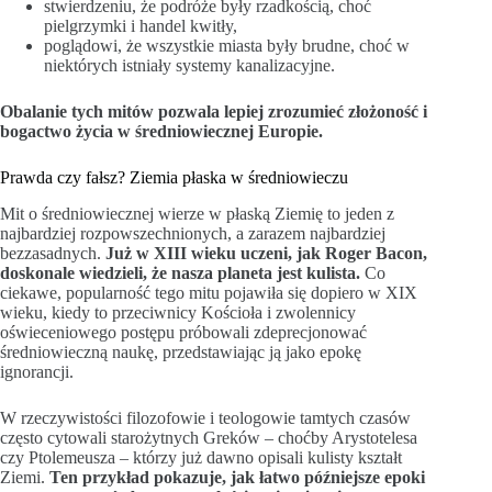
stwierdzeniu, że podróże były rzadkością, choć
pielgrzymki i handel kwitły,
poglądowi, że wszystkie miasta były brudne, choć w
niektórych istniały systemy kanalizacyjne.
Obalanie tych mitów pozwala lepiej zrozumieć złożoność i
bogactwo życia w średniowiecznej Europie.
Prawda czy fałsz? Ziemia płaska w średniowieczu
Mit o średniowiecznej wierze w płaską Ziemię to jeden z
najbardziej rozpowszechnionych, a zarazem najbardziej
bezzasadnych.
Już w XIII wieku uczeni, jak Roger Bacon,
doskonale wiedzieli, że nasza planeta jest kulista.
Co
ciekawe, popularność tego mitu pojawiła się dopiero w XIX
wieku, kiedy to przeciwnicy Kościoła i zwolennicy
oświeceniowego postępu próbowali zdeprecjonować
średniowieczną naukę, przedstawiając ją jako epokę
ignorancji.
W rzeczywistości filozofowie i teologowie tamtych czasów
często cytowali starożytnych Greków – choćby Arystotelesa
czy Ptolemeusza – którzy już dawno opisali kulisty kształt
Ziemi.
Ten przykład pokazuje, jak łatwo późniejsze epoki