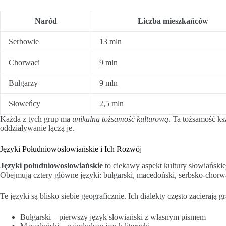
Naród
Liczba mieszkańców
Serbowie
13 mln
Chorwaci
9 mln
Bułgarzy
9 mln
Słoweńcy
2,5 mln
Każda z tych grup ma
unikalną tożsamość kulturową
. Ta tożsamość ks
oddziaływanie łączą je.
Języki Południowosłowiańskie i Ich Rozwój
Języki południowosłowiańskie
to ciekawy aspekt kultury słowiańskiej
Obejmują cztery główne języki: bułgarski, macedoński, serbsko-chorw
Te języki są blisko siebie geograficznie. Ich dialekty często zacierają 
Bułgarski – pierwszy język słowiański z własnym pismem