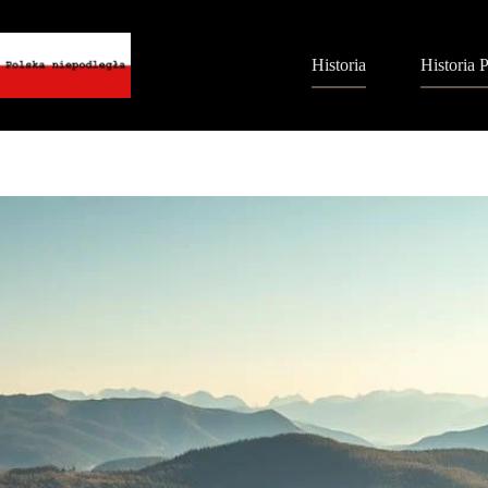
Przejdź
do
treści
Historia
Historia P