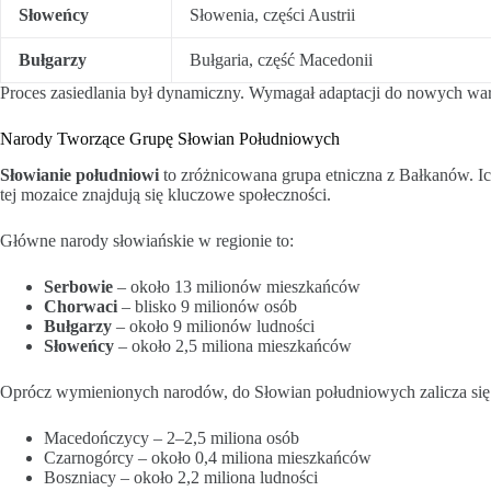
Słoweńcy
Słowenia, części Austrii
Bułgarzy
Bułgaria, część Macedonii
Proces zasiedlania był dynamiczny. Wymagał adaptacji do nowych war
Narody Tworzące Grupę Słowian Południowych
Słowianie południowi
to zróżnicowana grupa etniczna z Bałkanów. I
tej mozaice znajdują się kluczowe społeczności.
Główne narody słowiańskie w regionie to:
Serbowie
– około 13 milionów mieszkańców
Chorwaci
– blisko 9 milionów osób
Bułgarzy
– około 9 milionów ludności
Słoweńcy
– około 2,5 miliona mieszkańców
Oprócz wymienionych narodów, do Słowian południowych zalicza się t
Macedończycy – 2–2,5 miliona osób
Czarnogórcy – około 0,4 miliona mieszkańców
Boszniacy – około 2,2 miliona ludności