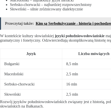
Macedoński – najmłodszy język literacki
Serbsko-chorwacki – najbardziej rozpowszechniony
Słoweński – silnie zróżnicowany dialektycznie
Przeczytaj także:
Kim są Serbołużyczanie - historia i pochodze
W kontekście kultury słowiańskiej
języki południowosłowiańskie
maj
gramatyczny i fonetyczny. Odzwierciedlają skomplikowaną historię re
Język
Liczba mówiących
Bułgarski
8,5 mln
Macedoński
2,5 mln
Serbsko-chorwacki
16 mln
Słoweński
2,5 mln
Rozwój języków południowosłowiańskich związany jest z historią, pol
słowiańskich na Bałkanach.