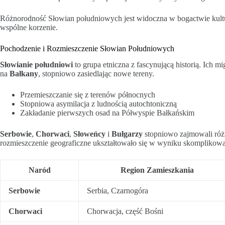
Różnorodność Słowian południowych jest widoczna w bogactwie kultur
wspólne korzenie.
Pochodzenie i Rozmieszczenie Słowian Południowych
Słowianie południowi
to grupa etniczna z fascynującą historią. Ich m
na
Bałkany
, stopniowo zasiedlając nowe tereny.
Przemieszczanie się z terenów północnych
Stopniowa asymilacja z ludnością autochtoniczną
Zakładanie pierwszych osad na Półwyspie Bałkańskim
Serbowie
,
Chorwaci
,
Słoweńcy
i
Bułgarzy
stopniowo zajmowali różn
rozmieszczenie geograficzne ukształtowało się w wyniku skomplikow
Naród
Region Zamieszkania
Serbowie
Serbia, Czarnogóra
Chorwaci
Chorwacja, część Bośni