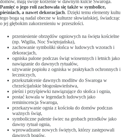
domów, mają swoje korzenie w dawnym kulcie Swaroga.
Pamięć o jego roli zachowała się także w symbolice,
pieśniach, a nawet dekoracjach
. Dzięki temu elementy kultu
tego boga są nadal obecne w kulturze słowiańskiej, świadcząc
o jej głębokim zakorzenieniu w przeszłości.
przeniesienie obrzędów ogniowych na święta kościelne
(np. Wigilia, Noc Świętojańska),
zachowanie symboliki słońca w ludowych wzorach i
dekoracjach,
ogniska palone podczas świąt wiosennych i letnich jako
nawiązanie do dawnych rytuałów,
używanie popiołu z ogniska w praktykach ochronnych i
leczniczych,
przekształcenie dawnych modlitw do Swaroga w
chrześcijańskie błogosławieństwa,
pieśni i przyśpiewki nawiązujące do słońca i ognia,
postać kowala w legendach ludowych jako
reminiscencja Swaroga,
przekazywanie ognia z kościoła do domów podczas
ważnych świąt,
symboliczne palenie świec na grobach przodków jako
dawny rytuał ognia,
wprowadzanie nowych świętych, którzy zastępowali
dawnych bogów,