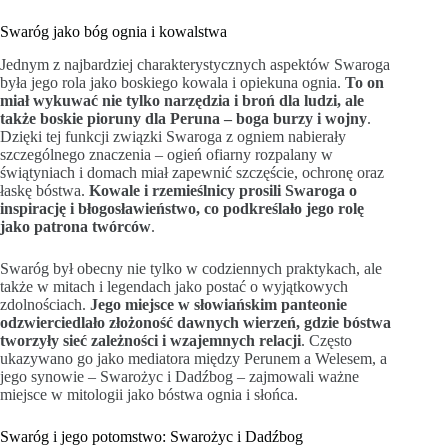
Swaróg jako bóg ognia i kowalstwa
Jednym z najbardziej charakterystycznych aspektów Swaroga
była jego rola jako boskiego kowala i opiekuna ognia.
To on
miał wykuwać nie tylko narzędzia i broń dla ludzi, ale
także boskie pioruny dla Peruna – boga burzy i wojny
.
Dzięki tej funkcji związki Swaroga z ogniem nabierały
szczególnego znaczenia – ogień ofiarny rozpalany w
świątyniach i domach miał zapewnić szczęście, ochronę oraz
łaskę bóstwa.
Kowale i rzemieślnicy prosili Swaroga o
inspirację i błogosławieństwo, co podkreślało jego rolę
jako patrona twórców
.
Swaróg był obecny nie tylko w codziennych praktykach, ale
także w mitach i legendach jako postać o wyjątkowych
zdolnościach.
Jego miejsce w słowiańskim panteonie
odzwierciedlało złożoność dawnych wierzeń, gdzie bóstwa
tworzyły sieć zależności i wzajemnych relacji
. Często
ukazywano go jako mediatora między Perunem a Welesem, a
jego synowie – Swarożyc i Dadźbog – zajmowali ważne
miejsce w mitologii jako bóstwa ognia i słońca.
Swaróg i jego potomstwo: Swarożyc i Dadźbog