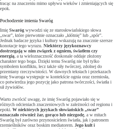
tracąc na znaczeniu mimo upływu wieków i zmieniających się
epok.
Pochodzenie imienia Swaróg
Imię
Swaróg
wywodzi się ze starosłowiańskiego słowa
„swar”, które pierwotnie oznaczało „kłótnię” lub „spór”.
Jednak badacze języka i kultury wskazują na znacznie szersze
konotacje tego wyrazu.
Niektórzy językoznawcy
dostrzegają w nim związek z ogniem, światłem czy
energią
, a ta wieloznaczność doskonale oddaje złożony
charakter tego boga. Dzięki temu Swaróg nie był tylko
symbolem konfliktu, lecz także siły twórczej, zdolnej do
przemiany rzeczywistości. W dawnych tekstach i przekazach
imię Swaroga występuje w kontekście ognia oraz rzemiosła,
co potwierdza jego pozycję jako patrona twórczości, światła i
sił żywiołów.
Warto zwrócić uwagę, że imię Swaróg pojawiało się w
różnych odcieniach znaczeniowych w zależności od regionu i
epoki.
W niektórych językach słowiańskich „swar”
oznaczało również żar, gorąco lub niezgodę
, a w mitach
Swaróg był zarówno przynosicielem światła, jak i patronem
rzemieślników oraz boskim mediatorem.
Jego kult i