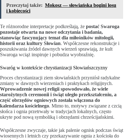
Przeczytaj także:
Mokosz — słowiańska bogini losu
i kobiecości
Te różnorodne interpretacje podkreślają, że
postać Swaroga
pozostaje otwarta na nowe odczytania i badania,
stanowiąc fascynujący temat dla miłośników mitologii,
historii oraz kultury Słowian
. Współczesne rekonstrukcje i
poszukiwania źródeł dawnych wierzeń sprawiają, że kult
Swaroga wciąż inspiruje i pobudza wyobraźnię.
Swaróg w kontekście chrystianizacji Słowiańszczyzny
Proces chrystianizacji ziem słowiańskich przyniósł radykalne
zmiany w dawnych wierzeniach i praktykach religijnych.
Wprowadzenie nowej religii spowodowało, że wiele
starożytnych ceremonii i świąt uległo przekształceniu, a
część obrzędów ogniowych została włączona do
kalendarza kościelnego
. Mimo to, motywy związane z czcią
słońca i ognia przetrwały w tradycjach lokalnych, często
ukryte pod nową symboliką i obrzędami chrześcijańskimi.
Współczesne zwyczaje, takie jak palenie ognisk podczas świąt
wiosennych i letnich czy przekazywanie ognia z kościoła do