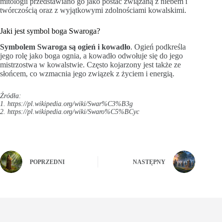
mitologii przedstawiano go jako postać związaną z niebem i
twórczością oraz z wyjątkowymi zdolnościami kowalskimi.
Jaki jest symbol boga Swaroga?
Symbolem Swaroga są ogień i kowadło
. Ogień podkreśla
jego rolę jako boga ognia, a kowadło odwołuje się do jego
mistrzostwa w kowalstwie. Często kojarzony jest także ze
słońcem, co wzmacnia jego związek z życiem i energią.
Źródła:
1. https://pl.wikipedia.org/wiki/Swar%C3%B3g
2. https://pl.wikipedia.org/wiki/Swaro%C5%BCyc
POPRZEDNI
NASTĘPNY