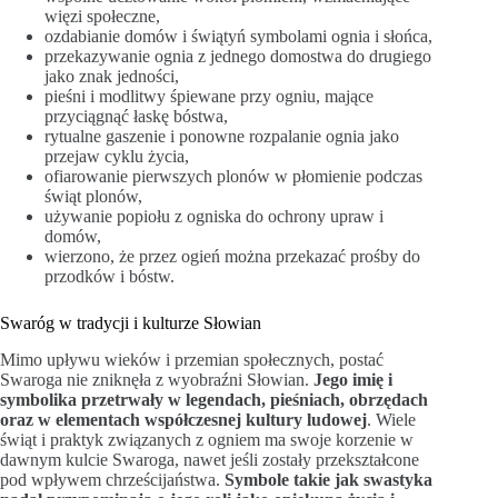
więzi społeczne,
ozdabianie domów i świątyń symbolami ognia i słońca,
przekazywanie ognia z jednego domostwa do drugiego
jako znak jedności,
pieśni i modlitwy śpiewane przy ogniu, mające
przyciągnąć łaskę bóstwa,
rytualne gaszenie i ponowne rozpalanie ognia jako
przejaw cyklu życia,
ofiarowanie pierwszych plonów w płomienie podczas
świąt plonów,
używanie popiołu z ogniska do ochrony upraw i
domów,
wierzono, że przez ogień można przekazać prośby do
przodków i bóstw.
Swaróg w tradycji i kulturze Słowian
Mimo upływu wieków i przemian społecznych, postać
Swaroga nie zniknęła z wyobraźni Słowian.
Jego imię i
symbolika przetrwały w legendach, pieśniach, obrzędach
oraz w elementach współczesnej kultury ludowej
. Wiele
świąt i praktyk związanych z ogniem ma swoje korzenie w
dawnym kulcie Swaroga, nawet jeśli zostały przekształcone
pod wpływem chrześcijaństwa.
Symbole takie jak swastyka