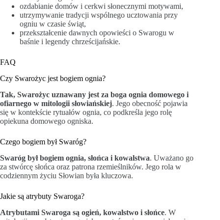
ozdabianie domów i cerkwi słonecznymi motywami,
utrzymywanie tradycji wspólnego ucztowania przy
ogniu w czasie świąt,
przekształcenie dawnych opowieści o Swarogu w
baśnie i legendy chrześcijańskie.
FAQ
Czy Swarożyc jest bogiem ognia?
Tak, Swarożyc uznawany jest za boga ognia domowego i
ofiarnego w mitologii słowiańskiej
. Jego obecność pojawia
się w kontekście rytuałów ognia, co podkreśla jego rolę
opiekuna domowego ogniska.
Czego bogiem był Swaróg?
Swaróg był bogiem ognia, słońca i kowalstwa
. Uważano go
za stwórcę słońca oraz patrona rzemieślników. Jego rola w
codziennym życiu Słowian była kluczowa.
Jakie są atrybuty Swaroga?
Atrybutami Swaroga są ogień, kowalstwo i słońce
. W