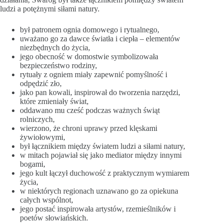
ludzi a potężnymi siłami natury.
był patronem ognia domowego i rytualnego,
uważano go za dawce światła i ciepła – elementów
niezbędnych do życia,
jego obecność w domostwie symbolizowała
bezpieczeństwo rodziny,
rytuały z ogniem miały zapewnić pomyślność i
odpędzić zło,
jako pan kowali, inspirował do tworzenia narzędzi,
które zmieniały świat,
oddawano mu cześć podczas ważnych świąt
rolniczych,
wierzono, że chroni uprawy przed klęskami
żywiołowymi,
był łącznikiem między światem ludzi a siłami natury,
w mitach pojawiał się jako mediator między innymi
bogami,
jego kult łączył duchowość z praktycznym wymiarem
życia,
w niektórych regionach uznawano go za opiekuna
całych wspólnot,
jego postać inspirowała artystów, rzemieślników i
poetów słowiańskich.