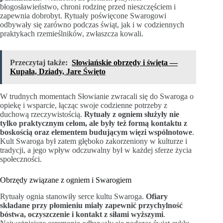
błogosławieństwo, chroni rodzinę przed nieszczęściem i
zapewnia dobrobyt. Rytuały poświęcone Swarogowi
odbywały się zarówno podczas świąt, jak i w codziennych
praktykach rzemieślników, zwłaszcza kowali.
Przeczytaj także:
Słowiańskie obrzędy i święta —
Kupała, Dziady, Jare Święto
W trudnych momentach Słowianie zwracali się do Swaroga o
opiekę i wsparcie, łącząc swoje codzienne potrzeby z
duchową rzeczywistością.
Rytuały z ogniem służyły nie
tylko praktycznym celom, ale były też formą kontaktu z
boskością oraz elementem budującym więzi wspólnotowe
.
Kult Swaroga był zatem głęboko zakorzeniony w kulturze i
tradycji, a jego wpływ odczuwalny był w każdej sferze życia
społeczności.
Obrzędy związane z ogniem i Swarogiem
Rytuały ognia stanowiły serce kultu Swaroga.
Ofiary
składane przy płomieniu miały zapewnić przychylność
bóstwa, oczyszczenie i kontakt z siłami wyższymi
.