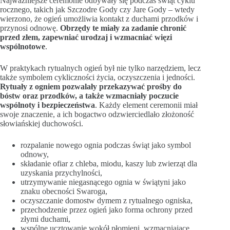
Najważniejsze ceremonie odbywały się podczas świąt cyklu
rocznego, takich jak Szczodre Gody czy Jare Gody – wtedy
wierzono, że ogień umożliwia kontakt z duchami przodków i
przynosi odnowę.
Obrzędy te miały za zadanie chronić
przed złem, zapewniać urodzaj i wzmacniać więzi
wspólnotowe
.
W praktykach rytualnych ogień był nie tylko narzędziem, lecz
także symbolem cykliczności życia, oczyszczenia i jedności.
Rytuały z ogniem pozwalały przekazywać prośby do
bóstw oraz przodków, a także wzmacniały poczucie
wspólnoty i bezpieczeństwa
. Każdy element ceremonii miał
swoje znaczenie, a ich bogactwo odzwierciedlało złożoność
słowiańskiej duchowości.
rozpalanie nowego ognia podczas świąt jako symbol
odnowy,
składanie ofiar z chleba, miodu, kaszy lub zwierząt dla
uzyskania przychylności,
utrzymywanie niegasnącego ognia w świątyni jako
znaku obecności Swaroga,
oczyszczanie domostw dymem z rytualnego ogniska,
przechodzenie przez ogień jako forma ochrony przed
złymi duchami,
wspólne ucztowanie wokół płomieni, wzmacniające