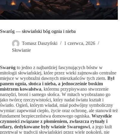
Swaróg — słowiański bóg ognia i nieba
Tomasz Daszyński
1 czerwca, 2026
Słowianie
Swaróg
to jedno z najbardziej fascynujących bóstw w
mitologii słowiańskiej, które przez wieki zajmowało centralne
miejsce w wyobraźni dawnych mieszkańców tych ziem.
Był
panem ognia, słońca i nieba, a jednocześnie boskim
mistrzem kowalstwa
, któremu przypisywano stworzenie
narzędzi, broni i samego słońca. W mitach wyobrażano go
jako twórcę rzeczywistości, który nadał światu kształt i
światło. Ogień, którym władał, miał podwójny symboliczny
wymiar: zapewniał ciepło, życie oraz ochronę, ale stanowił też
fundament bezpieczeństwa domowego ogniska.
Wszystkie
czynności związane z płomieniem, zwłaszcza rytuały i
ofiary, dedykowane były właśnie Swarogowi
, a jego kult
przetrwał w tradycji słowiańskiej przez wiele pokoleń, nie