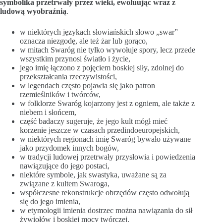
symbolika przetrwały przez wieki, ewoluując wraz z
ludową wyobraźnią
.
w niektórych językach słowiańskich słowo „swar”
oznacza niezgodę, ale też żar lub gorąco,
w mitach Swaróg nie tylko wywołuje spory, lecz przede
wszystkim przynosi światło i życie,
jego imię łączono z pojęciem boskiej siły, zdolnej do
przekształcania rzeczywistości,
w legendach często pojawia się jako patron
rzemieślników i twórców,
w folklorze Swaróg kojarzony jest z ogniem, ale także z
niebem i słońcem,
część badaczy sugeruje, że jego kult mógł mieć
korzenie jeszcze w czasach przedindoeuropejskich,
w niektórych regionach imię Swaróg bywało używane
jako przydomek innych bogów,
w tradycji ludowej przetrwały przysłowia i powiedzenia
nawiązujące do jego postaci,
niektóre symbole, jak swastyka, uważane są za
związane z kultem Swaroga,
współczesne rekonstrukcje obrzędów często odwołują
się do jego imienia,
w etymologii imienia dostrzec można nawiązania do sił
żywiołów i boskiej mocy twórczej.