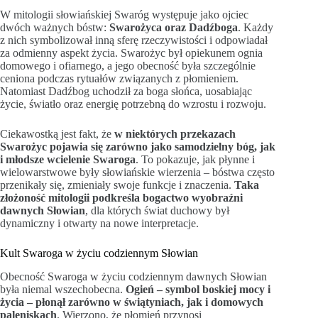
W mitologii słowiańskiej Swaróg występuje jako ojciec
dwóch ważnych bóstw:
Swarożyca oraz Dadźboga
. Każdy
z nich symbolizował inną sferę rzeczywistości i odpowiadał
za odmienny aspekt życia. Swarożyc był opiekunem ognia
domowego i ofiarnego, a jego obecność była szczególnie
ceniona podczas rytuałów związanych z płomieniem.
Natomiast Dadźbog uchodził za boga słońca, uosabiając
życie, światło oraz energię potrzebną do wzrostu i rozwoju.
Ciekawostką jest fakt, że
w niektórych przekazach
Swarożyc pojawia się zarówno jako samodzielny bóg, jak
i młodsze wcielenie Swaroga
. To pokazuje, jak płynne i
wielowarstwowe były słowiańskie wierzenia – bóstwa często
przenikały się, zmieniały swoje funkcje i znaczenia.
Taka
złożoność mitologii podkreśla bogactwo wyobraźni
dawnych Słowian
, dla których świat duchowy był
dynamiczny i otwarty na nowe interpretacje.
Kult Swaroga w życiu codziennym Słowian
Obecność Swaroga w życiu codziennym dawnych Słowian
była niemal wszechobecna.
Ogień – symbol boskiej mocy i
życia – płonął zarówno w świątyniach, jak i domowych
paleniskach
. Wierzono, że płomień przynosi