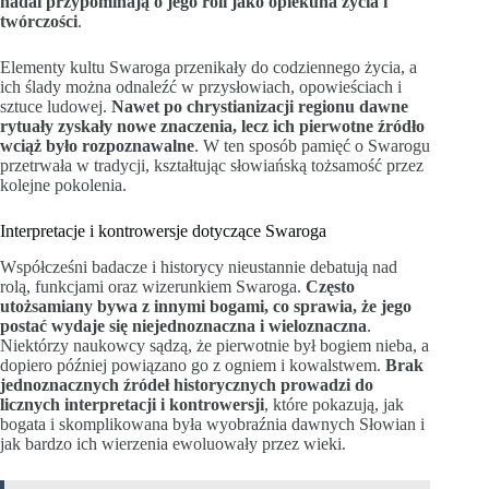
nadal przypominają o jego roli jako opiekuna życia i
twórczości
.
Elementy kultu Swaroga przenikały do codziennego życia, a
ich ślady można odnaleźć w przysłowiach, opowieściach i
sztuce ludowej.
Nawet po chrystianizacji regionu dawne
rytuały zyskały nowe znaczenia, lecz ich pierwotne źródło
wciąż było rozpoznawalne
. W ten sposób pamięć o Swarogu
przetrwała w tradycji, kształtując słowiańską tożsamość przez
kolejne pokolenia.
Interpretacje i kontrowersje dotyczące Swaroga
Współcześni badacze i historycy nieustannie debatują nad
rolą, funkcjami oraz wizerunkiem Swaroga.
Często
utożsamiany bywa z innymi bogami, co sprawia, że jego
postać wydaje się niejednoznaczna i wieloznaczna
.
Niektórzy naukowcy sądzą, że pierwotnie był bogiem nieba, a
dopiero później powiązano go z ogniem i kowalstwem.
Brak
jednoznacznych źródeł historycznych prowadzi do
licznych interpretacji i kontrowersji
, które pokazują, jak
bogata i skomplikowana była wyobraźnia dawnych Słowian i
jak bardzo ich wierzenia ewoluowały przez wieki.