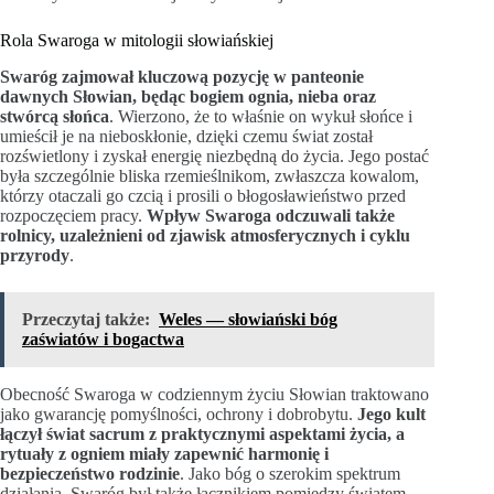
Rola Swaroga w mitologii słowiańskiej
Swaróg zajmował kluczową pozycję w panteonie
dawnych Słowian, będąc bogiem ognia, nieba oraz
stwórcą słońca
. Wierzono, że to właśnie on wykuł słońce i
umieścił je na nieboskłonie, dzięki czemu świat został
rozświetlony i zyskał energię niezbędną do życia. Jego postać
była szczególnie bliska rzemieślnikom, zwłaszcza kowalom,
którzy otaczali go czcią i prosili o błogosławieństwo przed
rozpoczęciem pracy.
Wpływ Swaroga odczuwali także
rolnicy, uzależnieni od zjawisk atmosferycznych i cyklu
przyrody
.
Przeczytaj także:
Weles — słowiański bóg
zaświatów i bogactwa
Obecność Swaroga w codziennym życiu Słowian traktowano
jako gwarancję pomyślności, ochrony i dobrobytu.
Jego kult
łączył świat sacrum z praktycznymi aspektami życia, a
rytuały z ogniem miały zapewnić harmonię i
bezpieczeństwo rodzinie
. Jako bóg o szerokim spektrum
działania, Swaróg był także łącznikiem pomiędzy światem