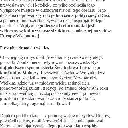
prawosławny, jak i katolicki, co tylko podkreśla jego
wyjątkowe miejsce w duchowej historii tego obszaru. Jego
działania doprowadziły do
zjednoczenia politycznego Rusi
,
a pamięć o nim pozostaje żywa do dziś, inspirując kolejne
pokolenia.
Wpływ jego decyzji i reform nadal jest
widoczny w kulturze oraz strukturze społecznej narodów
Europy Wschodniej.
Początki i droga do władzy
Choć jego życiorys obfituje w dramatyczne zwroty akcji,
początki Włodzimierza były równie nieoczywiste. Był
najmłodszym synem księcia Światosława I oraz jego
konkubiny Małuszy
. Przyszedł na świat w Wołyniu, lecz
dzieciństwo spędził w tętniącym życiem Nowogrodzie
Wielkim, gdzie już w młodym wieku zetknął się z
różnorodnością kultur i tradycji. Po śmierci ojca w 972 roku
musiał ratować się ucieczką do Skandynawii, ponieważ
groziło mu prześladowanie ze strony starszego brata,
Jaropełka, który zagarnął tron kijowski.
Dopiero po kilku latach, z pomocą wojowniczych wikingów,
powrócił na Ruś, odbił Nowogród, a następnie opanował
Kijów, eliminując rywala.
Jego pierwsze lata rządów