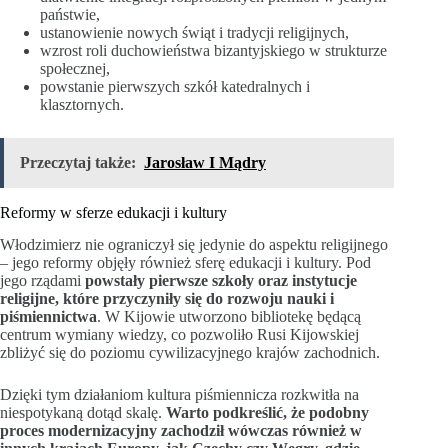
państwie,
ustanowienie nowych świąt i tradycji religijnych,
wzrost roli duchowieństwa bizantyjskiego w strukturze
społecznej,
powstanie pierwszych szkół katedralnych i
klasztornych.
Przeczytaj także:
Jarosław I Mądry
Reformy w sferze edukacji i kultury
Włodzimierz nie ograniczył się jedynie do aspektu religijnego
– jego reformy objęły również sferę edukacji i kultury. Pod
jego rządami
powstały pierwsze szkoły oraz instytucje
religijne, które przyczyniły się do rozwoju nauki i
piśmiennictwa
. W Kijowie utworzono bibliotekę będącą
centrum wymiany wiedzy, co pozwoliło Rusi Kijowskiej
zbliżyć się do poziomu cywilizacyjnego krajów zachodnich.
Dzięki tym działaniom kultura piśmiennicza rozkwitła na
niespotykaną dotąd skalę.
Warto podkreślić, że podobny
proces modernizacyjny zachodził wówczas również w