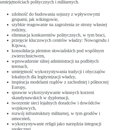
umiejętnościach politycznych i militarnych.
zdolność do budowania sojuszy z wpływowymi
grupami, jak wikingowie,
szybkie reagowanie na zagrożenia ze strony własnej
rodziny,
eliminacja konkurentów politycznych, w tym braci,
przejęcie kluczowych centrów władzy: Nowogrodu i
Kijowa,
konsolidacja plemion słowiańskich pod wspólnym
zwierzchnictwem,
wprowadzenie silnej administracji na podbitych
terenach,
umiejętność wykorzystywania tradycji i obyczajów
lokalnych dla legitymizacji władzy,
inspiracja modelami rządów z zachodniej i północnej
Europy,
sprawne wykorzystywanie własnych korzeni
skandynawskich w dyplomacji,
tworzenie sieci lojalnych doradców i dowódców
wojskowych,
rozwój infrastruktury militarnej, w tym grodów i
umocnień,
wykorzystywanie religii jako narzędzia integracji
społecznej.