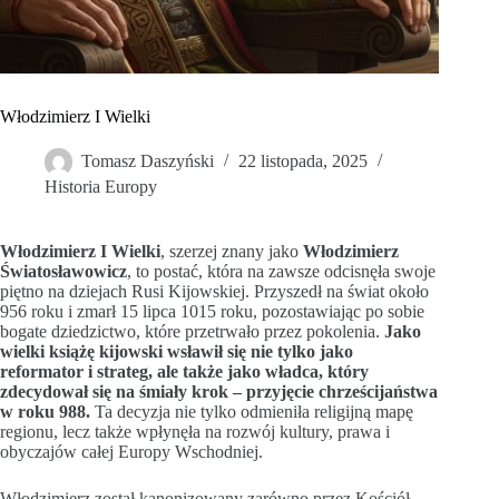
Włodzimierz I Wielki
Tomasz Daszyński
22 listopada, 2025
Historia Europy
Włodzimierz I Wielki
, szerzej znany jako
Włodzimierz
Światosławowicz
, to postać, która na zawsze odcisnęła swoje
piętno na dziejach Rusi Kijowskiej. Przyszedł na świat około
956 roku i zmarł 15 lipca 1015 roku, pozostawiając po sobie
bogate dziedzictwo, które przetrwało przez pokolenia.
Jako
wielki książę kijowski wsławił się nie tylko jako
reformator i strateg, ale także jako władca, który
zdecydował się na śmiały krok – przyjęcie chrześcijaństwa
w roku 988.
Ta decyzja nie tylko odmieniła religijną mapę
regionu, lecz także wpłynęła na rozwój kultury, prawa i
obyczajów całej Europy Wschodniej.
Włodzimierz został kanonizowany zarówno przez Kościół