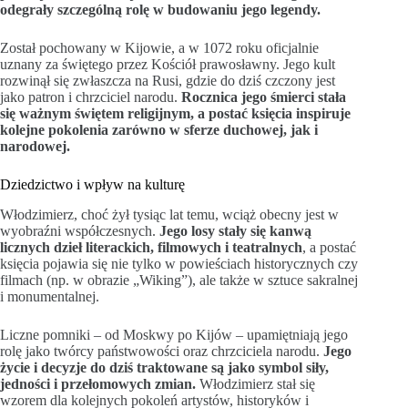
odegrały szczególną rolę w budowaniu jego legendy.
Został pochowany w Kijowie, a w 1072 roku oficjalnie
uznany za świętego przez Kościół prawosławny. Jego kult
rozwinął się zwłaszcza na Rusi, gdzie do dziś czczony jest
jako patron i chrzciciel narodu.
Rocznica jego śmierci stała
się ważnym świętem religijnym, a postać księcia inspiruje
kolejne pokolenia zarówno w sferze duchowej, jak i
narodowej.
Dziedzictwo i wpływ na kulturę
Włodzimierz, choć żył tysiąc lat temu, wciąż obecny jest w
wyobraźni współczesnych.
Jego losy stały się kanwą
licznych dzieł literackich, filmowych i teatralnych
, a postać
księcia pojawia się nie tylko w powieściach historycznych czy
filmach (np. w obrazie „Wiking”), ale także w sztuce sakralnej
i monumentalnej.
Liczne pomniki – od Moskwy po Kijów – upamiętniają jego
rolę jako twórcy państwowości oraz chrzciciela narodu.
Jego
życie i decyzje do dziś traktowane są jako symbol siły,
jedności i przełomowych zmian.
Włodzimierz stał się
wzorem dla kolejnych pokoleń artystów, historyków i