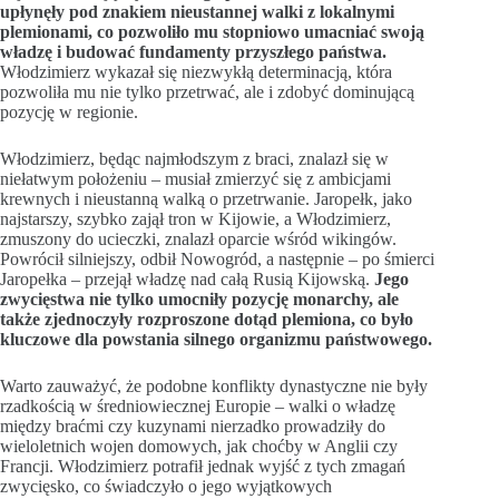
upłynęły pod znakiem nieustannej walki z lokalnymi
plemionami, co pozwoliło mu stopniowo umacniać swoją
władzę i budować fundamenty przyszłego państwa.
Włodzimierz wykazał się niezwykłą determinacją, która
pozwoliła mu nie tylko przetrwać, ale i zdobyć dominującą
pozycję w regionie.
Włodzimierz, będąc najmłodszym z braci, znalazł się w
niełatwym położeniu – musiał zmierzyć się z ambicjami
krewnych i nieustanną walką o przetrwanie. Jaropełk, jako
najstarszy, szybko zajął tron w Kijowie, a Włodzimierz,
zmuszony do ucieczki, znalazł oparcie wśród wikingów.
Powrócił silniejszy, odbił Nowogród, a następnie – po śmierci
Jaropełka – przejął władzę nad całą Rusią Kijowską.
Jego
zwycięstwa nie tylko umocniły pozycję monarchy, ale
także zjednoczyły rozproszone dotąd plemiona, co było
kluczowe dla powstania silnego organizmu państwowego.
Warto zauważyć, że podobne konflikty dynastyczne nie były
rzadkością w średniowiecznej Europie – walki o władzę
między braćmi czy kuzynami nierzadko prowadziły do
wieloletnich wojen domowych, jak choćby w Anglii czy
Francji. Włodzimierz potrafił jednak wyjść z tych zmagań
zwycięsko, co świadczyło o jego wyjątkowych