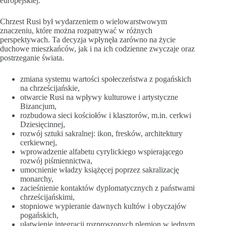
europejskiej.
Chrzest Rusi był wydarzeniem o wielowarstwowym
znaczeniu, które można rozpatrywać w różnych
perspektywach. Ta decyzja wpłynęła zarówno na życie
duchowe mieszkańców, jak i na ich codzienne zwyczaje oraz
postrzeganie świata.
zmiana systemu wartości społeczeństwa z pogańskich
na chrześcijańskie,
otwarcie Rusi na wpływy kulturowe i artystyczne
Bizancjum,
rozbudowa sieci kościołów i klasztorów, m.in. cerkwi
Dziesięcinnej,
rozwój sztuki sakralnej: ikon, fresków, architektury
cerkiewnej,
wprowadzenie alfabetu cyrylickiego wspierającego
rozwój piśmiennictwa,
umocnienie władzy książęcej poprzez sakralizację
monarchy,
zacieśnienie kontaktów dyplomatycznych z państwami
chrześcijańskimi,
stopniowe wypieranie dawnych kultów i obyczajów
pogańskich,
ułatwienie integracji rozproszonych plemion w jednym