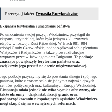
Przeczytaj także:
Dynastia Rurykowiczów
Ekspansja terytorialna i umacnianie państwa
Po umocnieniu swojej pozycji Włodzimierz przystąpił do
ekspansji terytorialnej, która była jednym z kluczowych
etapów w rozwoju Rusi Kijowskiej. W latach 981–984
zdobył Grody Czerwieńskie, podporządkował sobie plemiona
Wiatyczów i Radymiczów, a także prowadził zbrojne
wyprawy przeciw Jaćwingom oraz Bułgarom.
Te podboje
znacząco powiększyły terytorium państwa oraz
zwiększyły jego prestiż na arenie międzynarodowej.
Jego podboje przyczyniły się do powstania silnego i spójnego
państwa, które z czasem stało się jednym z najważniejszych
centrów politycznych oraz kulturalnych Europy Wschodniej.
Ekspansja miała jednak nie tylko wymiar ofensywny, ale
także obronny – dzięki stabilizacji granic oraz
podporządkowaniu niespokojnych sąsiadów Włodzimierz
mógł skupić się na wewnętrznych reformach.