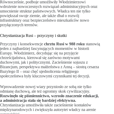
Równocześnie, podboje umożliwiły Włodzimierzowi
wdrożenie nowoczesnych rozwiązań administracyjnych oraz
umocnienie struktur państwowych. Władca ten nie tylko
powiększał swoje ziemie, ale także dbał o rozwój
infrastruktury oraz bezpieczeństwo mieszkańców nowo
przyłączonych terenów.
Chrystianizacja Rusi – przyczyny i skutki
Przyczyny i konsekwencje
chrztu Rusi w 988 roku
stanowią
jeden z najbardziej fascynujących momentów w historii
Europy. Włodzimierz, decydując się na przyjęcie
chrześcijaństwa, kierował się zarówno motywami
duchowymi, jak i politycznymi. Zacieśnienie sojuszu z
Bizancjum, perspektywa małżeństwa z Anną – siostrą cesarza
Bazylego II – oraz chęć ujednolicenia religijnego
społeczeństwa były kluczowymi czynnikami tej decyzji.
Wprowadzenie nowej wiary przyniosło ze sobą nie tylko
odmianę duchową, ale też ogromny skok cywilizacyjny.
Rozwinęło się piśmiennictwo, wzrosło znaczenie edukacji,
a administracja stała się bardziej efektywna.
Chrystianizacja umożliwiła także zacieśnienie kontaktów
międzynarodowych i zwiększyła autorytet władcy na arenie