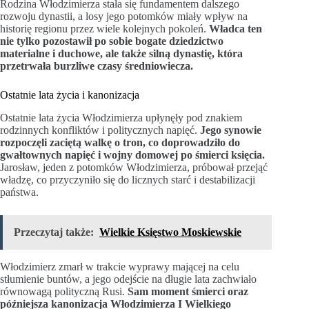
Rodzina Włodzimierza stała się fundamentem dalszego
rozwoju dynastii, a losy jego potomków miały wpływ na
historię regionu przez wiele kolejnych pokoleń.
Władca ten
nie tylko pozostawił po sobie bogate dziedzictwo
materialne i duchowe, ale także silną dynastię, która
przetrwała burzliwe czasy średniowiecza.
Ostatnie lata życia i kanonizacja
Ostatnie lata życia Włodzimierza upłynęły pod znakiem
rodzinnych konfliktów i politycznych napięć.
Jego synowie
rozpoczęli zaciętą walkę o tron, co doprowadziło do
gwałtownych napięć i wojny domowej po śmierci księcia.
Jarosław, jeden z potomków Włodzimierza, próbował przejąć
władzę, co przyczyniło się do licznych starć i destabilizacji
państwa.
Przeczytaj także:
Wielkie Księstwo Moskiewskie
Włodzimierz zmarł w trakcie wyprawy mającej na celu
stłumienie buntów, a jego odejście na długie lata zachwiało
równowagą polityczną Rusi.
Sam moment śmierci oraz
późniejsza kanonizacja Włodzimierza I Wielkiego