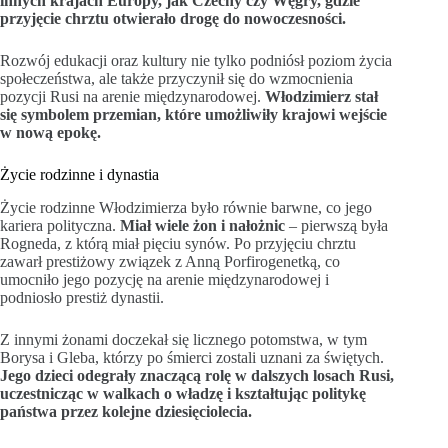
innych krajach Europy, jak Czechy czy Węgry, gdzie
przyjęcie chrztu otwierało drogę do nowoczesności.
Rozwój edukacji oraz kultury nie tylko podniósł poziom życia
społeczeństwa, ale także przyczynił się do wzmocnienia
pozycji Rusi na arenie międzynarodowej.
Włodzimierz stał
się symbolem przemian, które umożliwiły krajowi wejście
w nową epokę.
Życie rodzinne i dynastia
Życie rodzinne Włodzimierza było równie barwne, co jego
kariera polityczna.
Miał wiele żon i nałożnic
– pierwszą była
Rogneda, z którą miał pięciu synów. Po przyjęciu chrztu
zawarł prestiżowy związek z Anną Porfirogenetką, co
umocniło jego pozycję na arenie międzynarodowej i
podniosło prestiż dynastii.
Z innymi żonami doczekał się licznego potomstwa, w tym
Borysa i Gleba, którzy po śmierci zostali uznani za świętych.
Jego dzieci odegrały znaczącą rolę w dalszych losach Rusi,
uczestnicząc w walkach o władzę i kształtując politykę
państwa przez kolejne dziesięciolecia.