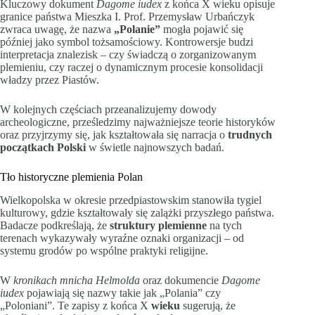
Kluczowy dokument
Dagome iudex
z końca X wieku opisuje
granice państwa Mieszka I. Prof. Przemysław Urbańczyk
zwraca uwagę, że nazwa
„Polanie”
mogła pojawić się
później jako symbol tożsamościowy. Kontrowersje budzi
interpretacja znalezisk – czy świadczą o zorganizowanym
plemieniu, czy raczej o dynamicznym procesie konsolidacji
władzy przez Piastów.
W kolejnych częściach przeanalizujemy dowody
archeologiczne, prześledzimy najważniejsze teorie historyków
oraz przyjrzymy się, jak kształtowała się narracja o
trudnych
początkach Polski
w świetle najnowszych badań.
Tło historyczne plemienia Polan
Wielkopolska w okresie przedpiastowskim stanowiła tygiel
kulturowy, gdzie kształtowały się zalążki przyszłego państwa.
Badacze podkreślają, że
struktury plemienne
na tych
terenach wykazywały wyraźne oznaki organizacji – od
systemu grodów po wspólne praktyki religijne.
W
kronikach mnicha Helmolda
oraz dokumencie
Dagome
iudex
pojawiają się nazwy takie jak „Polania” czy
„Poloniani”. Te zapisy z końca X
wieku
sugerują, że