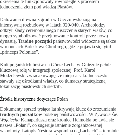
określenia te funkcjonowały równolegle z procesem
jednoczenia ziem pod władzą Piastów.
Datowania drewna z grodu w Gieczu wskazują na
intensywną rozbudowę w latach 920-940. Archeolodzy
odkryli ślady ceremonialnego niszczenia starych wałów, co
mogło symbolizować przejmowanie kontroli przez nową
dynastię.
Trudne początki
państwowości widoczne są także
w monetach Bolesława Chrobrego, gdzie pojawia się tytuł
„princeps Poloniae”.
Kult pogańskich bóstw na Górze Lecha w Gnieźnie pełnił
kluczową rolę w integracji społecznej. Prof. Karol
Modzelewski zwracał uwagę, że miejsca sakralne często
stawały się ośrodkami władzy, co tłumaczy strategiczną
lokalizację piastowskich siedzib.
Źródła historyczne dotyczące Polan
Dokumenty sprzed tysiąca lat skrywają klucz do zrozumienia
trudnych początków
polskiej państwowości. W
Żywocie św.
Wojciecha
Kanapariusza oraz kronice Helmolda pojawia się
nazwa „Polani”, co sugeruje istnienie zorganizowanej
wspólnoty. Latopis Nestora wspomina o „Lachach” – terminie