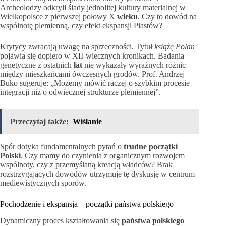
Archeolodzy odkryli ślady jednolitej kultury materialnej w
Wielkopolsce z pierwszej połowy X
wieku
. Czy to dowód na
wspólnotę plemienną, czy efekt ekspansji Piastów?
Krytycy zwracają uwagę na sprzeczności. Tytuł
książę Polan
pojawia się dopiero w XII-wiecznych kronikach. Badania
genetyczne z ostatnich
lat
nie wykazały wyraźnych różnic
między mieszkańcami ówczesnych grodów. Prof. Andrzej
Buko sugeruje: „Możemy mówić raczej o szybkim procesie
integracji niż o odwiecznej strukturze plemiennej”.
Przeczytaj także:
Wiślanie
Spór dotyka fundamentalnych pytań o
trudne początki
Polski
. Czy mamy do czynienia z organicznym rozwojem
wspólnoty, czy z przemyślaną kreacją władców? Brak
rozstrzygających dowodów utrzymuje tę dyskusję w centrum
mediewistycznych sporów.
Pochodzenie i ekspansja – początki państwa polskiego
Dynamiczny proces kształtowania się
państwa polskiego