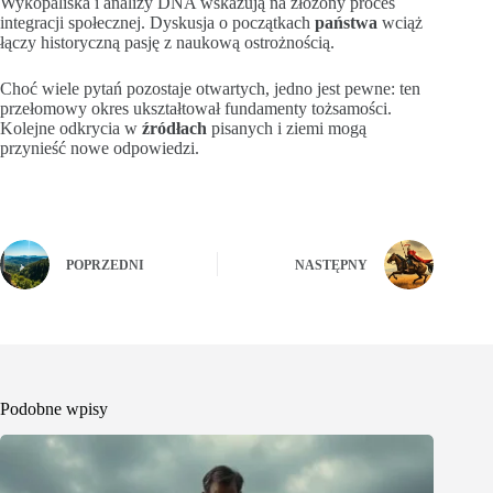
Wykopaliska i analizy DNA wskazują na złożony proces
integracji społecznej. Dyskusja o początkach
państwa
wciąż
łączy historyczną pasję z naukową ostrożnością.
Choć wiele pytań pozostaje otwartych, jedno jest pewne: ten
przełomowy okres ukształtował fundamenty tożsamości.
Kolejne odkrycia w
źródłach
pisanych i ziemi mogą
przynieść nowe odpowiedzi.
POPRZEDNI
NASTĘPNY
Podobne wpisy