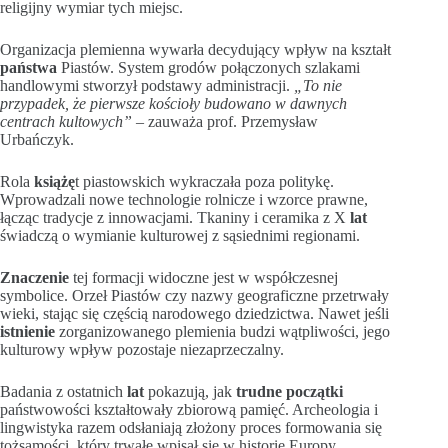
religijny wymiar tych miejsc.
Organizacja plemienna wywarła decydujący wpływ na kształt
państwa
Piastów. System grodów połączonych szlakami
handlowymi stworzył podstawy administracji.
„To nie
przypadek, że pierwsze kościoły budowano w dawnych
centrach kultowych”
– zauważa prof. Przemysław
Urbańczyk.
Rola
książę
t piastowskich wykraczała poza politykę.
Wprowadzali nowe technologie rolnicze i wzorce prawne,
łącząc tradycje z innowacjami. Tkaniny i ceramika z X
lat
świadczą o wymianie kulturowej z sąsiednimi regionami.
Znaczenie
tej formacji widoczne jest w współczesnej
symbolice. Orzeł Piastów czy nazwy geograficzne przetrwały
wieki, stając się częścią narodowego dziedzictwa. Nawet jeśli
istnienie
zorganizowanego plemienia budzi wątpliwości, jego
kulturowy wpływ pozostaje niezaprzeczalny.
Badania z ostatnich
lat
pokazują, jak
trudne początki
państwowości kształtowały zbiorową pamięć. Archeologia i
lingwistyka razem odsłaniają złożony proces formowania się
tożsamości, który trwałe wpisał się w historię Europy