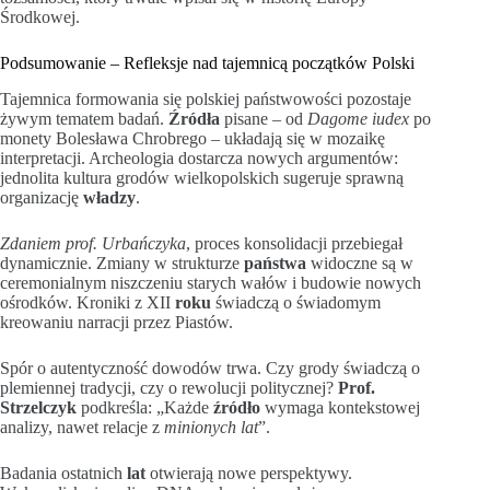
Środkowej.
Podsumowanie – Refleksje nad tajemnicą początków Polski
Tajemnica formowania się polskiej państwowości pozostaje
żywym tematem badań.
Źródła
pisane – od
Dagome iudex
po
monety Bolesława Chrobrego – układają się w mozaikę
interpretacji. Archeologia dostarcza nowych argumentów:
jednolita kultura grodów wielkopolskich sugeruje sprawną
organizację
władzy
.
Zdaniem prof. Urbańczyka
, proces konsolidacji przebiegał
dynamicznie. Zmiany w strukturze
państwa
widoczne są w
ceremonialnym niszczeniu starych wałów i budowie nowych
ośrodków. Kroniki z XII
roku
świadczą o świadomym
kreowaniu narracji przez Piastów.
Spór o autentyczność dowodów trwa. Czy grody świadczą o
plemiennej tradycji, czy o rewolucji politycznej?
Prof.
Strzelczyk
podkreśla: „Każde
źródło
wymaga kontekstowej
analizy, nawet relacje z
minionych lat
”.
Badania ostatnich
lat
otwierają nowe perspektywy.