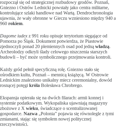
rozpoczął się od strategicznej rozbudowy grodów. Poznań,
Gniezno i Ostrów Lednicki powstały jako centra militarne,
kontrolujące szlaki handlowe nad Wartą. Dendrochronologia
ujawnia, że wały obronne w Gieczu wzniesiono między 940 a
960
rokiem
.
Dagome iudex
z 991 roku opisuje terytorium sięgające od
Pomorza po Śląsk. Dokument potwierdza, że Piastowie
zjednoczyli ponad 20 plemiennych osad pod jedną
władzą
.
Archeolodzy odkryli ślady celowego niszczenia starszych
budowli – być może symbolicznego przejmowania kontroli.
Każdy gród pełnił specyficzną rolę. Gniezno stało się
ośrodkiem kultu, Poznań – mennicą książęcą. W Ostrowie
Lednickim znaleziono unikalny miecz ceremonialny, dowód
rosnącej potęgi
króla
Bolesława Chrobrego.
Ekspansja opierała się na dwóch filarach: armii konnej i
systemie podatkowym. Wykopaliska ujawniają magazyny
zbożowe z X
wieku
, świadczące o scentralizowanej
gospodarce.
Nazwa
„Polonia” pojawia się równolegle z tymi
zmianami, stając się symbolem nowej politycznej
rzeczywistości.