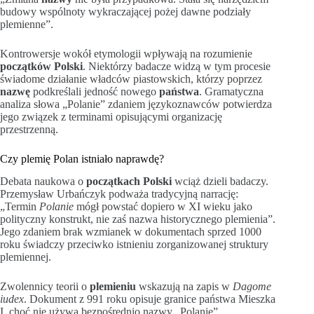
budowy wspólnoty wykraczającej pożej dawne podziały
plemienne”.
Kontrowersje wokół etymologii wpływają na rozumienie
początków Polski
. Niektórzy badacze widzą w tym procesie
świadome działanie władców piastowskich, którzy poprzez
nazwę
podkreślali jedność nowego
państwa
. Gramatyczna
analiza słowa „Polanie” zdaniem językoznawców potwierdza
jego związek z terminami opisującymi organizację
przestrzenną.
Czy plemię Polan istniało naprawdę?
Debata naukowa o
początkach Polski
wciąż dzieli badaczy.
Przemysław Urbańczyk podważa tradycyjną narrację:
„Termin
Polanie
mógł powstać dopiero w XI wieku jako
polityczny konstrukt, nie zaś nazwa historycznego plemienia”.
Jego zdaniem brak wzmianek w dokumentach sprzed 1000
roku świadczy przeciwko istnieniu zorganizowanej struktury
plemiennej.
Zwolennicy teorii o
plemieniu
wskazują na zapis w
Dagome
iudex
. Dokument z 991 roku opisuje granice państwa Mieszka
I, choć nie używa bezpośrednio nazwy „Polanie”.