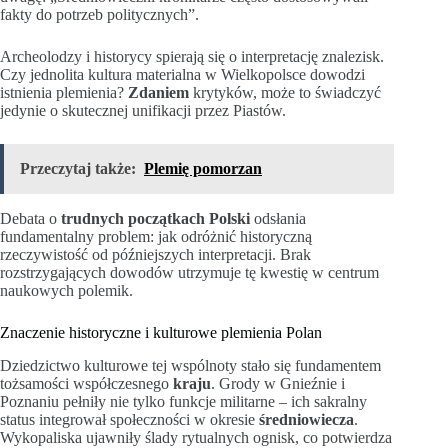
fakty do potrzeb politycznych”.
Archeolodzy i historycy spierają się o interpretację znalezisk.
Czy jednolita kultura materialna w Wielkopolsce dowodzi
istnienia plemienia?
Zdaniem
krytyków, może to świadczyć
jedynie o skutecznej unifikacji przez Piastów.
Przeczytaj także:
Plemię pomorzan
Debata o
trudnych początkach Polski
odsłania
fundamentalny problem: jak odróżnić historyczną
rzeczywistość od późniejszych interpretacji. Brak
rozstrzygających dowodów utrzymuje tę kwestię w centrum
naukowych polemik.
Znaczenie historyczne i kulturowe plemienia Polan
Dziedzictwo kulturowe tej wspólnoty stało się fundamentem
tożsamości współczesnego
kraju
. Grody w Gnieźnie i
Poznaniu pełniły nie tylko funkcje militarne – ich sakralny
status integrował społeczności w okresie
średniowiecza
.
Wykopaliska ujawniły ślady rytualnych ognisk, co potwierdza