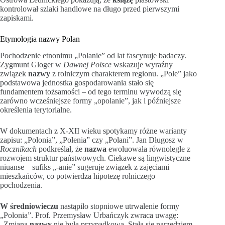
kontrolował szlaki handlowe na długo przed pierwszymi
zapiskami.
Etymologia nazwy Polan
Pochodzenie etnonimu „Polanie” od lat fascynuje badaczy.
Zygmunt Gloger w
Dawnej Polsce
wskazuje wyraźny
związek
nazwy
z rolniczym charakterem regionu. „Pole” jako
podstawowa jednostka gospodarowania stało się
fundamentem tożsamości – od tego terminu wywodzą się
zarówno wcześniejsze formy „opolanie”, jak i późniejsze
określenia terytorialne.
W dokumentach z X-XII wieku spotykamy różne warianty
zapisu: „Polonia”, „Polenia” czy „Polani”. Jan Długosz w
Rocznikach
podkreślał, że
nazwa
ewoluowała równolegle z
rozwojem struktur państwowych. Ciekawe są lingwistyczne
niuanse – sufiks „-anie” sugeruje związek z zajęciami
mieszkańców, co potwierdza hipotezę rolniczego
pochodzenia.
W średniowieczu
nastąpiło stopniowe utrwalenie formy
„Polonia”. Prof. Przemysław Urbańczyk zwraca uwagę:
„Zmiana
nazwy
nie była przypadkowa. Stała się narzędziem