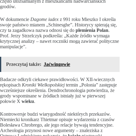
często utożsamianym z mieszkańcami nadwarciańskich
grodów.
W dokumencie
Dagome iudex
z 991 roku Mieszko I określa
swoje państwo mianem „Schinesghe”. Historycy spierają się,
czy ta zagadkowa nazwa odnosi się do
plemienia Polan
.
Prof. Jerzy Strzelczyk podkreśla: „Każde źródło wymaga
krytycznej analizy – nawet roczniki mogą zawierać polityczne
manipulacje”.
Przeczytaj także:
Jaćwingowie
Badacze odkryli ciekawe prawidłowości. W XII-wiecznych
rękopisach
Kroniki Wielkopolskiej
termin „Polonia” zastępuje
wcześniejsze określenia. Dendrochronologia potwierdza, że
grody wspominane w źródłach istniały już w pierwszej
połowie X
wieku
.
Kontrowersje budzi wiarygodność niektórych przekazów.
Niemiecki kronikarz Thietmar opisuje wydarzenia z czasów
Bolesława Chrobrego, ale jego relacje bywają tendencyjne.
Archeologia przynosi nowe argumenty – znaleziska z
Ostrowa Lednickiego pokazują, że
książę
piastowski