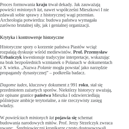
Proces formowania
kraju
trwał dekady. Jak zauważają
powieści minionych lat
, nawet współcześni Mieszkowi I nie
zdawali sobie sprawy z historycznej wagi przemian.
Archeologia potwierdza: budowa państwa wymagała
zarówno brutalnej siły, jak i genialnej organizacji.
Krytyka i kontrowersje historyczne
Historyczne spory o korzenie państwa Piastów wciąż
rozpalają dyskusje wśród mediewistów.
Prof. Przemysław
Urbańczyk
kwestionuje tradycyjne interpretacje, wskazując
na brak bezpośrednich wzmianek o Polanach w dokumentach
z X wieku. „Nazwa
Polanie
mogła powstać jako narzędzie
propagandy dynastycznej” – podkreśla badacz.
Dagome iudex
, kluczowy dokument z 991
roku
, stał się
przedmiotem zażartych sporów. Niektórzy historycy uważają,
że opisane granice
państwa
Mieszka I odzwierciedlają
późniejsze ambicje terytorialne, a nie rzeczywisty zasięg
władzy.
W
powieściach minionych lat
pojawia się
schemat
budowania narodowych mitów. Prof. Jerzy Strzelczyk zwraca
uwagę: „Średniowieczni kronikarze często dostosowywali