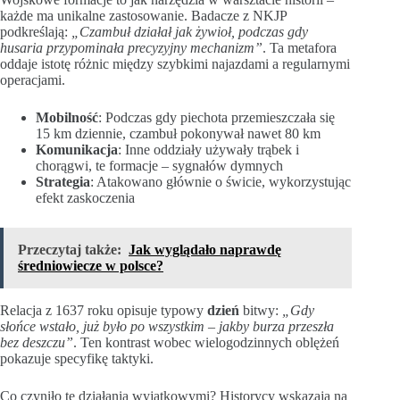
każde ma unikalne zastosowanie. Badacze z NKJP
podkreślają:
„Czambuł działał jak żywioł, podczas gdy
husaria przypominała precyzyjny mechanizm”
. Ta metafora
oddaje istotę różnic między szybkimi najazdami a regularnymi
operacjami.
Mobilność
: Podczas gdy piechota przemieszczała się
15 km dziennie, czambuł pokonywał nawet 80 km
Komunikacja
: Inne oddziały używały trąbek i
chorągwi, te formacje – sygnałów dymnych
Strategia
: Atakowano głównie o świcie, wykorzystując
efekt zaskoczenia
Przeczytaj także:
Jak wyglądało naprawdę
średniowiecze w polsce?
Relacja z 1637 roku opisuje typowy
dzień
bitwy:
„Gdy
słońce wstało, już było po wszystkim – jakby burza przeszła
bez deszczu”
. Ten kontrast wobec wielogodzinnych oblężeń
pokazuje specyfikę taktyki.
Co czyniło te działania wyjątkowymi? Historycy wskazają na