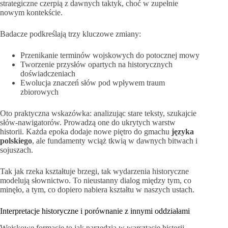
strategiczne czerpią z dawnych taktyk, choć w zupełnie
nowym kontekście.
Badacze podkreślają trzy kluczowe zmiany:
Przenikanie terminów wojskowych do potocznej mowy
Tworzenie przysłów opartych na historycznych
doświadczeniach
Ewolucja znaczeń słów pod wpływem traum
zbiorowych
Oto praktyczna wskazówka: analizując stare teksty, szukajcie
słów-nawigatorów. Prowadzą one do ukrytych warstw
historii. Każda epoka dodaje nowe piętro do gmachu
języka
polskiego
, ale fundamenty wciąż tkwią w dawnych bitwach i
sojuszach.
Tak jak rzeka kształtuje brzegi, tak wydarzenia historyczne
modelują słownictwo. To nieustanny dialog między tym, co
minęło, a tym, co dopiero nabiera kształtu w naszych ustach.
Interpretacje historyczne i porównanie z innymi oddziałami
Wojskowe formacje to jak narzędzia w warsztacie historii –