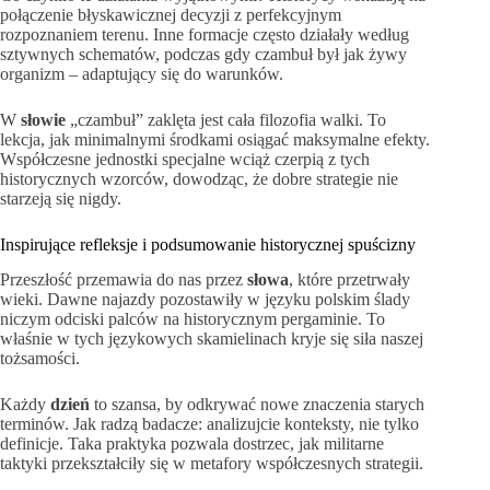
połączenie błyskawicznej decyzji z perfekcyjnym
rozpoznaniem terenu. Inne formacje często działały według
sztywnych schematów, podczas gdy czambuł był jak żywy
organizm – adaptujący się do warunków.
W
słowie
„czambuł” zaklęta jest cała filozofia walki. To
lekcja, jak minimalnymi środkami osiągać maksymalne efekty.
Współczesne jednostki specjalne wciąż czerpią z tych
historycznych wzorców, dowodząc, że dobre strategie nie
starzeją się nigdy.
Inspirujące refleksje i podsumowanie historycznej spuścizny
Przeszłość przemawia do nas przez
słowa
, które przetrwały
wieki. Dawne najazdy pozostawiły w języku polskim ślady
niczym odciski palców na historycznym pergaminie. To
właśnie w tych językowych skamielinach kryje się siła naszej
tożsamości.
Każdy
dzień
to szansa, by odkrywać nowe znaczenia starych
terminów. Jak radzą badacze: analizujcie konteksty, nie tylko
definicje. Taka praktyka pozwala dostrzec, jak militarne
taktyki przekształciły się w metafory współczesnych strategii.