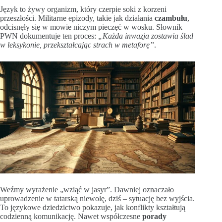
Język to żywy organizm, który czerpie soki z korzeni
przeszłości. Militarne epizody, takie jak działania
czambułu
,
odcisnęły się w mowie niczym pieczęć w wosku. Słownik
PWN dokumentuje ten proces:
„Każda inwazja zostawia ślad
w leksykonie, przekształcając strach w metaforę”
.
Weźmy wyrażenie „wziąć w jasyr”. Dawniej oznaczało
uprowadzenie w tatarską niewolę, dziś – sytuację bez wyjścia.
To językowe dziedzictwo pokazuje, jak konflikty kształtują
codzienną komunikację. Nawet współczesne
porady