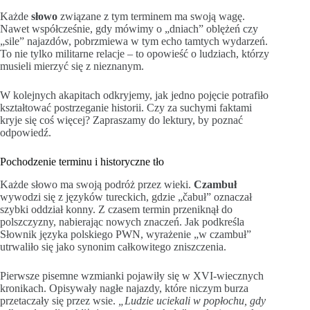
Każde
słowo
związane z tym terminem ma swoją wagę.
Nawet współcześnie, gdy mówimy o „dniach” oblężeń czy
„sile” najazdów, pobrzmiewa w tym echo tamtych wydarzeń.
To nie tylko militarne relacje – to opowieść o ludziach, którzy
musieli mierzyć się z nieznanym.
W kolejnych akapitach odkryjemy, jak jedno pojęcie potrafiło
kształtować postrzeganie historii. Czy za suchymi faktami
kryje się coś więcej? Zapraszamy do lektury, by poznać
odpowiedź.
Pochodzenie terminu i historyczne tło
Każde słowo ma swoją podróż przez wieki.
Czambuł
wywodzi się z języków tureckich, gdzie „čabuł” oznaczał
szybki oddział konny. Z czasem termin przeniknął do
polszczyzny, nabierając nowych znaczeń. Jak podkreśla
Słownik języka polskiego PWN, wyrażenie „w czambuł”
utrwaliło się jako synonim całkowitego zniszczenia.
Pierwsze pisemne wzmianki pojawiły się w XVI-wiecznych
kronikach. Opisywały nagłe najazdy, które niczym burza
przetaczały się przez wsie.
„Ludzie uciekali w popłochu, gdy