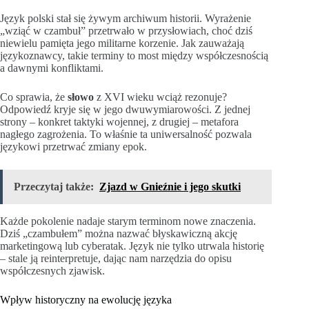
Język polski stał się żywym archiwum historii. Wyrażenie
„wziąć w czambuł” przetrwało w przysłowiach, choć dziś
niewielu pamięta jego militarne korzenie. Jak zauważają
językoznawcy, takie terminy to most między współczesnością
a dawnymi konfliktami.
Co sprawia, że
słowo
z XVI wieku wciąż rezonuje?
Odpowiedź kryje się w jego dwuwymiarowości. Z jednej
strony – konkret taktyki wojennej, z drugiej – metafora
nagłego zagrożenia. To właśnie ta uniwersalność pozwala
językowi przetrwać zmiany epok.
Przeczytaj także:
Zjazd w Gnieźnie i jego skutki
Każde pokolenie nadaje starym terminom nowe znaczenia.
Dziś „czambułem” można nazwać błyskawiczną akcję
marketingową lub cyberatak. Język nie tylko utrwala historię
– stale ją reinterpretuje, dając nam narzędzia do opisu
współczesnych zjawisk.
Wpływ historyczny na ewolucję języka