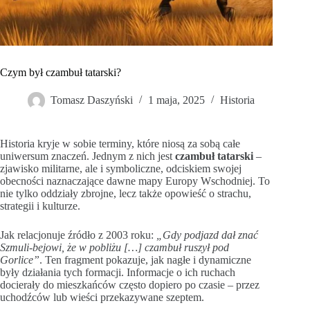
Czym był czambuł tatarski?
Tomasz Daszyński
1 maja, 2025
Historia
Historia kryje w sobie terminy, które niosą za sobą całe
uniwersum znaczeń. Jednym z nich jest
czambuł tatarski
–
zjawisko militarne, ale i symboliczne, odciskiem swojej
obecności naznaczające dawne mapy Europy Wschodniej. To
nie tylko oddziały zbrojne, lecz także opowieść o strachu,
strategii i kulturze.
Jak relacjonuje źródło z 2003 roku:
„Gdy podjazd dał znać
Szmuli-bejowi, że w pobliżu […] czambuł ruszył pod
Gorlice”
. Ten fragment pokazuje, jak nagłe i dynamiczne
były działania tych formacji. Informacje o ich ruchach
docierały do mieszkańców często dopiero po czasie – przez
uchodźców lub wieści przekazywane szeptem.