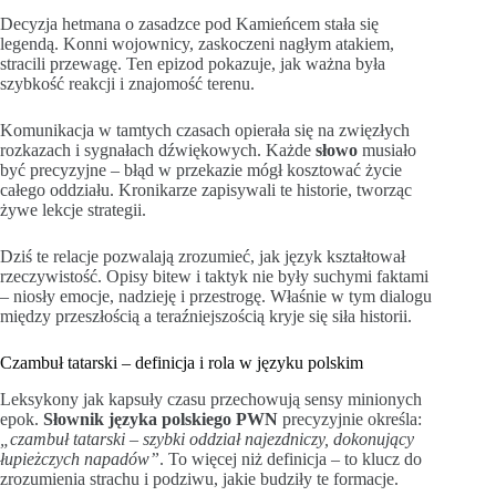
Decyzja hetmana o zasadzce pod Kamieńcem stała się
legendą. Konni wojownicy, zaskoczeni nagłym atakiem,
stracili przewagę. Ten epizod pokazuje, jak ważna była
szybkość reakcji i znajomość terenu.
Komunikacja w tamtych czasach opierała się na zwięzłych
rozkazach i sygnałach dźwiękowych. Każde
słowo
musiało
być precyzyjne – błąd w przekazie mógł kosztować życie
całego oddziału. Kronikarze zapisywali te historie, tworząc
żywe lekcje strategii.
Dziś te relacje pozwalają zrozumieć, jak język kształtował
rzeczywistość. Opisy bitew i taktyk nie były suchymi faktami
– niosły emocje, nadzieję i przestrogę. Właśnie w tym dialogu
między przeszłością a teraźniejszością kryje się siła historii.
Czambuł tatarski – definicja i rola w języku polskim
Leksykony jak kapsuły czasu przechowują sensy minionych
epok.
Słownik języka polskiego PWN
precyzyjnie określa:
„czambuł tatarski – szybki oddział najezdniczy, dokonujący
łupieżczych napadów”
. To więcej niż definicja – to klucz do
zrozumienia strachu i podziwu, jakie budziły te formacje.