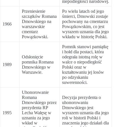
niepodległości narodowej.
Przeniesienie
Po wielu latach od jego
szczątków Romana
śmierci, Dmowski zostaje
Dmowskiego na
pochowany na cmentarzu
1966
warszawskie
Powązkowskim, co jest
cmentarz
wyrazem uznania dla jego
Powązkowski.
wkładu w historię Polski.
Pomnik stanowi pamiątkę
i hołd dla postaci, która
Odsłonięcie
odegrała istotną rolę w
pomnika Romana
walce o niepodległość
1989
Dmowskiego w
Polski oraz w
Warszawie.
kształtowaniu jej losów
po odzyskaniu
suwerenności.
Uhonorowanie
Romana
Decyzja prezydenta o
Dmowskiego przez
uhonorowaniu
prezydenta RP
Dmowskiego jest
1995
Lecha Wałęsę w
wyrazem uznania dla jego
uznaniu za jego
roli w historii Polski i
wkład w
znaczenia jego działań dla