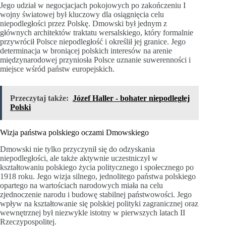
Jego udział w negocjacjach pokojowych po zakończeniu I
wojny światowej był kluczowy dla osiągnięcia celu
niepodległości przez Polskę. Dmowski był jednym z
głównych architektów traktatu wersalskiego, który formalnie
przywrócił Polsce niepodległość i określił jej granice. Jego
determinacja w broniącej polskich interesów na arenie
międzynarodowej przyniosła Polsce uznanie suwerenności i
miejsce wśród państw europejskich.
Przeczytaj także:
Józef Haller - bohater niepodległej
Polski
Wizja państwa polskiego oczami Dmowskiego
Dmowski nie tylko przyczynił się do odzyskania
niepodległości, ale także aktywnie uczestniczył w
kształtowaniu polskiego życia politycznego i społecznego po
1918 roku. Jego wizja silnego, jednolitego państwa polskiego
opartego na wartościach narodowych miała na celu
zjednoczenie narodu i budowę stabilnej państwowości. Jego
wpływ na kształtowanie się polskiej polityki zagranicznej oraz
wewnętrznej był niezwykle istotny w pierwszych latach II
Rzeczypospolitej.