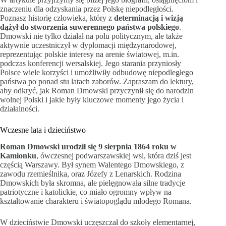
znaczeniu dla odzyskania przez Polskę niepodległości.
Poznasz historię człowieka, który z
determinacją i wizją
dążył do stworzenia suwerennego państwa polskiego
.
Dmowski nie tylko działał na polu politycznym, ale także
aktywnie uczestniczył w dyplomacji międzynarodowej,
reprezentując polskie interesy na arenie światowej, m.in.
podczas konferencji wersalskiej. Jego starania przyniosły
Polsce wiele korzyści i umożliwiły odbudowę niepodległego
państwa po ponad stu latach zaborów. Zapraszam do lektury,
aby odkryć, jak Roman Dmowski przyczynił się do narodzin
wolnej Polski i jakie były kluczowe momenty jego życia i
działalności.
Wczesne lata i dzieciństwo
Roman Dmowski urodził się 9 sierpnia 1864 roku w
Kamionku
, ówczesnej podwarszawskiej wsi, która dziś jest
częścią Warszawy. Był synem Walentego Dmowskiego, z
zawodu rzemieślnika, oraz Józefy z Lenarskich. Rodzina
Dmowskich była skromna, ale pielęgnowała silne tradycje
patriotyczne i katolickie, co miało ogromny wpływ na
kształtowanie charakteru i światopoglądu młodego Romana.
W dzieciństwie Dmowski uczęszczał do szkoły elementarnej,