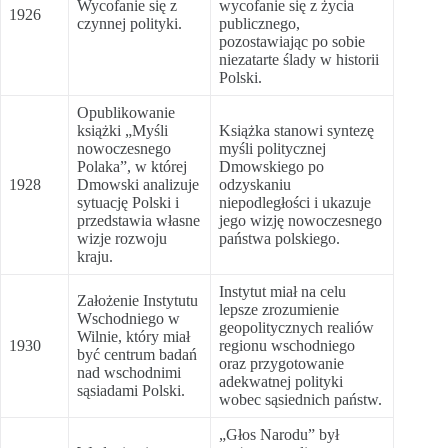
Wycofanie się z
wycofanie się z życia
1926
czynnej polityki.
publicznego,
pozostawiając po sobie
niezatarte ślady w historii
Polski.
Opublikowanie
książki „Myśli
Książka stanowi syntezę
nowoczesnego
myśli politycznej
Polaka”, w której
Dmowskiego po
1928
Dmowski analizuje
odzyskaniu
sytuację Polski i
niepodległości i ukazuje
przedstawia własne
jego wizję nowoczesnego
wizje rozwoju
państwa polskiego.
kraju.
Instytut miał na celu
Założenie Instytutu
lepsze zrozumienie
Wschodniego w
geopolitycznych realiów
Wilnie, który miał
1930
regionu wschodniego
być centrum badań
oraz przygotowanie
nad wschodnimi
adekwatnej polityki
sąsiadami Polski.
wobec sąsiednich państw.
„Głos Narodu” był