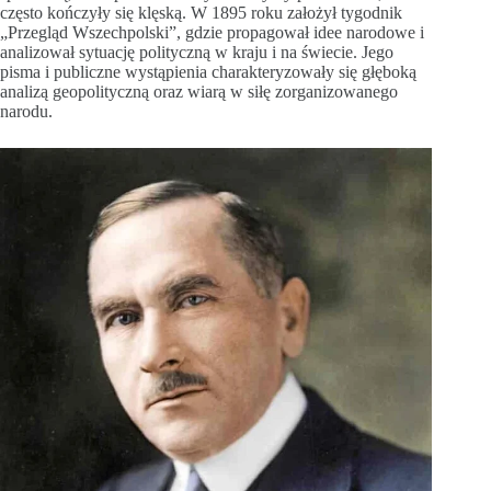
często kończyły się klęską. W 1895 roku założył tygodnik
„Przegląd Wszechpolski”, gdzie propagował idee narodowe i
analizował sytuację polityczną w kraju i na świecie. Jego
pisma i publiczne wystąpienia charakteryzowały się głęboką
analizą geopolityczną oraz wiarą w siłę zorganizowanego
narodu.