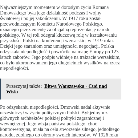
Najważniejszym momentem w dorosłym życiu Romana
Dmowskiego była jego działalność podczas I wojny
światowej i po jej zakończeniu. W 1917 roku został
przewodniczącym Komitetu Narodowego Polskiego,
uznanego przez ententę za oficjalną reprezentację narodu
polskiego. W tej roli odegrał kluczową rolę w kształtowaniu
przyszłości Polski na konferencji wersalskiej w 1919 roku.
Dzięki jego staraniom oraz umiejętności negocjacji, Polska
odzyskała niepodległość i powróciła na mapę Europy po 123
latach zaborów. Jego podpis widnieje na traktacie wersalskim,
co było ukoronowaniem jego długoletnich wysiłków na rzecz
niepodległości.
Przeczytaj także:
Bitwa Warszawska - Cud nad
Wisłą
Po odzyskaniu niepodległości, Dmowski nadal aktywnie
uczestniczył w życiu politycznym Polski. Był jednym z
głównych architektów polskiej polityki zagranicznej i
wewnętrznej. Jego wizja państwa polskiego, choć
kontrowersyjna, miała na celu stworzenie silnego, jednolitego
narodu, zdolnego do obrony swoich interesów. W 1926 roku