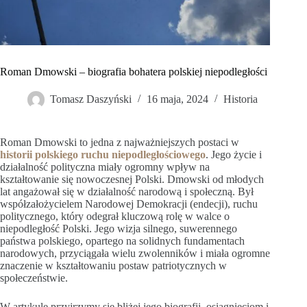
Roman Dmowski – biografia bohatera polskiej niepodległości
Tomasz Daszyński
16 maja, 2024
Historia
Roman Dmowski to jedna z najważniejszych postaci w
historii polskiego ruchu niepodległościowego
. Jego życie i
działalność polityczna miały ogromny wpływ na
kształtowanie się nowoczesnej Polski. Dmowski od młodych
lat angażował się w działalność narodową i społeczną. Był
współzałożycielem Narodowej Demokracji (endecji), ruchu
politycznego, który odegrał kluczową rolę w walce o
niepodległość Polski. Jego wizja silnego, suwerennego
państwa polskiego, opartego na solidnych fundamentach
narodowych, przyciągała wielu zwolenników i miała ogromne
znaczenie w kształtowaniu postaw patriotycznych w
społeczeństwie.
W artykule przyjrzymy się bliżej jego biografii, osiągnięciom i