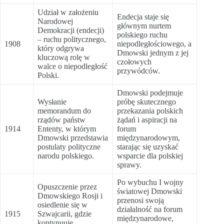
Udział w założeniu
Endecja staje się
Narodowej
głównym nurtem
Demokracji (endecji)
polskiego ruchu
– ruchu politycznego,
1908
niepodległościowego, a
który odgrywa
Dmowski jednym z jej
kluczową rolę w
czołowych
walce o niepodległość
przywódców.
Polski.
Dmowski podejmuje
Wysłanie
próbę skutecznego
memorandum do
przekazania polskich
rządów państw
żądań i aspiracji na
1914
Ententy, w którym
forum
Dmowski przedstawia
międzynarodowym,
postulaty polityczne
starając się uzyskać
narodu polskiego.
wsparcie dla polskiej
sprawy.
Po wybuchu I wojny
Opuszczenie przez
światowej Dmowski
Dmowskiego Rosji i
przenosi swoją
osiedlenie się w
działalność na forum
1915
Szwajcarii, gdzie
międzynarodowe,
kontynuuje