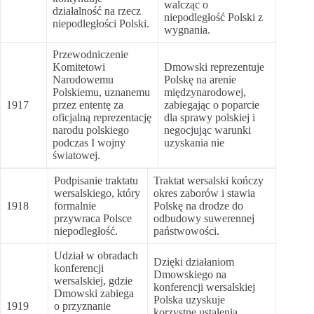
walcząc o
działalność na rzecz
niepodległość Polski z
niepodległości Polski.
wygnania.
Przewodniczenie
Komitetowi
Dmowski reprezentuje
Narodowemu
Polskę na arenie
Polskiemu, uznanemu
międzynarodowej,
1917
przez ententę za
zabiegając o poparcie
oficjalną reprezentację
dla sprawy polskiej i
narodu polskiego
negocjując warunki
podczas I wojny
uzyskania nie
światowej.
Podpisanie traktatu
Traktat wersalski kończy
wersalskiego, który
okres zaborów i stawia
1918
formalnie
Polskę na drodze do
przywraca Polsce
odbudowy suwerennej
niepodległość.
państwowości.
Udział w obradach
Dzięki działaniom
konferencji
Dmowskiego na
wersalskiej, gdzie
konferencji wersalskiej
Dmowski zabiega
Polska uzyskuje
1919
o przyznanie
korzystne ustalenia