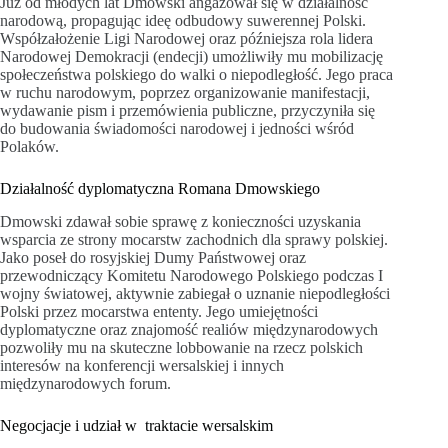
Już od młodych lat Dmowski angażował się w działalność
narodową, propagując ideę odbudowy suwerennej Polski.
Współzałożenie Ligi Narodowej oraz późniejsza rola lidera
Narodowej Demokracji (endecji) umożliwiły mu mobilizację
społeczeństwa polskiego do walki o niepodległość. Jego praca
w ruchu narodowym, poprzez organizowanie manifestacji,
wydawanie pism i przemówienia publiczne, przyczyniła się
do budowania świadomości narodowej i jedności wśród
Polaków.
Działalność dyplomatyczna Romana Dmowskiego
Dmowski zdawał sobie sprawę z konieczności uzyskania
wsparcia ze strony mocarstw zachodnich dla sprawy polskiej.
Jako poseł do rosyjskiej Dumy Państwowej oraz
przewodniczący Komitetu Narodowego Polskiego podczas I
wojny światowej, aktywnie zabiegał o uznanie niepodległości
Polski przez mocarstwa ententy. Jego umiejętności
dyplomatyczne oraz znajomość realiów międzynarodowych
pozwoliły mu na skuteczne lobbowanie na rzecz polskich
interesów na konferencji wersalskiej i innych
międzynarodowych forum.
Negocjacje i udział w traktacie wersalskim