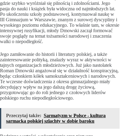
gdzie szybko wyróżniał się pilnością i zdolnościami. Jego
pasja do nauki i książek była widoczna od najmłodszych lat.
Po ukończeniu szkoły podstawowej, kontynuował naukę w
III Gimnazjum w Warszawie, znanym z surowej dyscypliny i
wysokiego poziomu edukacyjnego. To właśnie tam, w okresie
intensywnej rusyfikacji, młody Dmowski zaczął formować
swoje poglądy na temat tożsamości narodowej i znaczenia
walki o niepodległość.
Jego zamiłowanie do historii i literatury polskiej, a także
zainteresowanie polityką, znalazły wyraz w aktywności w
tajnych organizacjach młodzieżowych. Już jako nastolatek
Roman Dmowski angażował się w działalność konspiracyjną,
będąc członkiem kółek samokształceniowych i narodowych.
Te wczesne doświadczenia z okresu gimnazjalnego miały
decydujący wpływ na jego dalszą drogę życiową,
przygotowując go do roli jednego z czołowych liderów
polskiego ruchu niepodległościowego.
Przeczytaj także:
Sarmatyzm w Polsce - kultura
sarmacka polskiej szlachty w dobie baroku