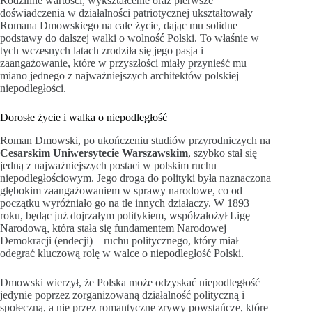
Rodzinne wartości, wykształcenie oraz pierwsze
doświadczenia w działalności patriotycznej ukształtowały
Romana Dmowskiego na całe życie, dając mu solidne
podstawy do dalszej walki o wolność Polski. To właśnie w
tych wczesnych latach zrodziła się jego pasja i
zaangażowanie, które w przyszłości miały przynieść mu
miano jednego z najważniejszych architektów polskiej
niepodległości.
Dorosłe życie i walka o niepodległość
Roman Dmowski, po ukończeniu studiów przyrodniczych na
Cesarskim Uniwersytecie Warszawskim
, szybko stał się
jedną z najważniejszych postaci w polskim ruchu
niepodległościowym. Jego droga do polityki była naznaczona
głębokim zaangażowaniem w sprawy narodowe, co od
początku wyróżniało go na tle innych działaczy. W 1893
roku, będąc już dojrzałym politykiem, współzałożył Ligę
Narodową, która stała się fundamentem Narodowej
Demokracji (endecji) – ruchu politycznego, który miał
odegrać kluczową rolę w walce o niepodległość Polski.
Dmowski wierzył, że Polska może odzyskać niepodległość
jedynie poprzez zorganizowaną działalność polityczną i
społeczną, a nie przez romantyczne zrywy powstańcze, które