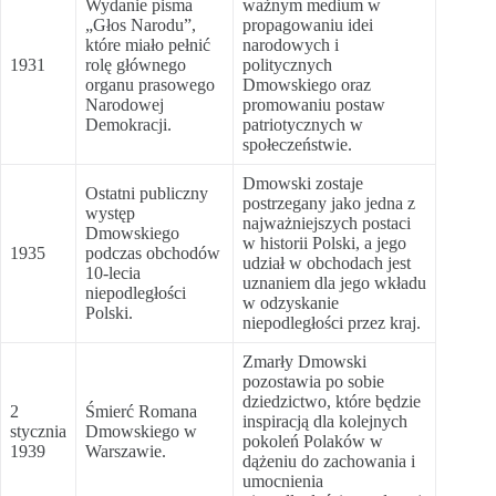
Wydanie pisma
ważnym medium w
„Głos Narodu”,
propagowaniu idei
które miało pełnić
narodowych i
1931
rolę głównego
politycznych
organu prasowego
Dmowskiego oraz
Narodowej
promowaniu postaw
Demokracji.
patriotycznych w
społeczeństwie.
Dmowski zostaje
Ostatni publiczny
postrzegany jako jedna z
występ
najważniejszych postaci
Dmowskiego
w historii Polski, a jego
1935
podczas obchodów
udział w obchodach jest
10-lecia
uznaniem dla jego wkładu
niepodległości
w odzyskanie
Polski.
niepodległości przez kraj.
Zmarły Dmowski
pozostawia po sobie
dziedzictwo, które będzie
2
Śmierć Romana
inspiracją dla kolejnych
stycznia
Dmowskiego w
pokoleń Polaków w
1939
Warszawie.
dążeniu do zachowania i
umocnienia