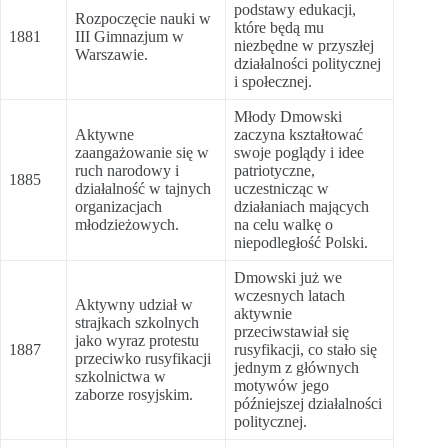
podstawy edukacji,
Rozpoczęcie nauki w
które będą mu
1881
III Gimnazjum w
niezbędne w przyszłej
Warszawie.
działalności politycznej
i społecznej.
Młody Dmowski
Aktywne
zaczyna kształtować
zaangażowanie się w
swoje poglądy i idee
ruch narodowy i
patriotyczne,
1885
działalność w tajnych
uczestnicząc w
organizacjach
działaniach mających
młodzieżowych.
na celu walkę o
niepodległość Polski.
Dmowski już we
wczesnych latach
Aktywny udział w
aktywnie
strajkach szkolnych
przeciwstawiał się
jako wyraz protestu
1887
rusyfikacji, co stało się
przeciwko rusyfikacji
jednym z głównych
szkolnictwa w
motywów jego
zaborze rosyjskim.
późniejszej działalności
politycznej.