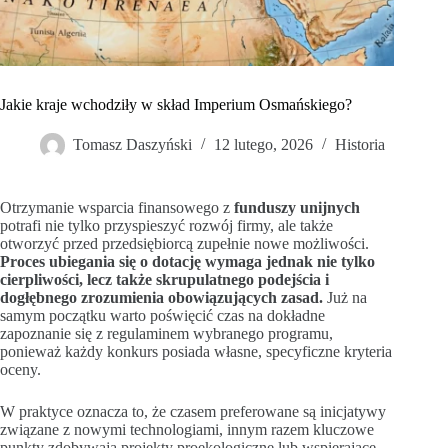
Jakie kraje wchodziły w skład Imperium Osmańskiego?
Tomasz Daszyński
12 lutego, 2026
Historia
Otrzymanie wsparcia finansowego z
funduszy unijnych
potrafi nie tylko przyspieszyć rozwój firmy, ale także
otworzyć przed przedsiębiorcą zupełnie nowe możliwości.
Proces ubiegania się o dotację wymaga jednak nie tylko
cierpliwości, lecz także skrupulatnego podejścia i
dogłębnego zrozumienia obowiązujących zasad.
Już na
samym początku warto poświęcić czas na dokładne
zapoznanie się z regulaminem wybranego programu,
ponieważ każdy konkurs posiada własne, specyficzne kryteria
oceny.
W praktyce oznacza to, że czasem preferowane są inicjatywy
związane z nowymi technologiami, innym razem kluczowe
punkty zdobywają projekty proekologiczne lub wspierające