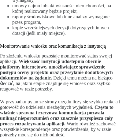
wymagany,
umowy najmu lub akt własności nieruchomości, na
której realizowany będzie projekt,
raporty środowiskowe lub inne analizy wymagane
przez program,
kopie wcześniejszych decyzji dotyczących innych
dotacji (jeśli miały miejsce).
Monitorowanie wniosku oraz komunikacja z instytucją
Po złożeniu wniosku pozostaje monitorować status swojej
aplikacji.
Większość instytucji udostępnia obecnie
platformy internetowe, umożliwiające sprawdzenie
postępu oceny projektu oraz przesyłanie dodatkowych
dokumentów na żądanie.
Dzięki temu można na bieżąco
śledzić, na jakim etapie znajduje się wniosek oraz szybko
reagować w razie potrzeby.
W przypadku pytań ze strony urzędu liczy się szybka reakcja i
gotowość do udzielenia niezbędnych wyjaśnień.
Często to
właśnie sprawna i rzeczowa komunikacja pozwala
uniknąć nieporozumień oraz znacznie przyspiesza cały
proces rozpatrywania aplikacji.
Warto również zachować
wszystkie korespondencje oraz potwierdzenia, by w razie
potrzeby móc się do nich odnieść.