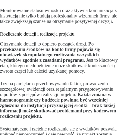
Monitorowanie statusu wniosku oraz aktywna komunikacja z
instytucją nie tylko budują profesjonalny wizerunek firmy, ale
także zwiększają szanse na otrzymanie pozytywnej decyzji.
Rozliczenie dotacji i realizacja projektu
Otrzymanie dotacji to dopiero początek drogi.
Po
przekazaniu środków na konto firmy pojawia się
obowiązek skrupulatnego rozliczania wszystkich
wydatków zgodnie z zasadami programu.
Jest to kluczowy
etap, którego niedopełnienie może skutkować koniecznością
zwrotu części lub całości uzyskanej pomocy.
Trzeba pamiętać o przechowywaniu faktur, prowadzeniu
szczegółowej ewidencji oraz regularnym przygotowywaniu
raportów z postępów realizacji projektu.
Każda zmiana w
harmonogramie czy budżecie powinna być wcześniej
zgłoszona do instytucji przyznającej środki – brak takiej
informacji może skutkować problemami przy końcowym
rozliczeniu projektu.
Systematyczne i rzetelne rozliczanie się z wydatków pozwala
uniknąć nieporozumień i daje pewność, że projekt zostanie