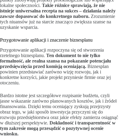
lokalne społeczności.
Takie różnice sprawiają, że nie
istnieje uniwersalna recepta na sukces – działania należy
zawsze dopasować do konkretnego naboru.
Zrozumienie
tych niuansów już na starcie znacząco zwiększa szanse na
uzyskanie wsparcia.
Przygotowanie aplikacji i znaczenie biznesplanu
Przygotowanie aplikacji rozpoczyna się od stworzenia
rzetelnego biznesplanu.
Ten dokument to nie tylko
formalność, ale realna szansa na pokazanie potencjału
przedsięwzięcia przed komisją oceniającą.
Biznesplan
powinien przedstawiać zarówno wizję rozwoju, jak i
konkretne korzyści, jakie projekt przyniesie firmie oraz jej
otoczeniu.
Bardzo istotne jest szczegółowe rozpisanie budżetu, czyli
jasne wskazanie zarówno planowanych kosztów, jak i źródeł
finansowania. Dzięki temu oceniający zyskują przejrzysty
obraz tego, w jaki sposób inwestycja przyczyni się do
rozwoju przedsiębiorstwa oraz jakie efekty zamierza osiągnąć
w dłuższej perspektywie.
Dokładność i transparentność w
tym zakresie mogą przesądzić o pozytywnej ocenie
wniosku.