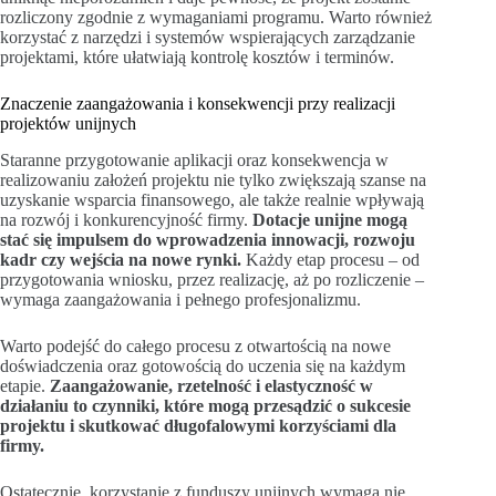
rozliczony zgodnie z wymaganiami programu. Warto również
korzystać z narzędzi i systemów wspierających zarządzanie
projektami, które ułatwiają kontrolę kosztów i terminów.
Znaczenie zaangażowania i konsekwencji przy realizacji
projektów unijnych
Staranne przygotowanie aplikacji oraz konsekwencja w
realizowaniu założeń projektu nie tylko zwiększają szanse na
uzyskanie wsparcia finansowego, ale także realnie wpływają
na rozwój i konkurencyjność firmy.
Dotacje unijne mogą
stać się impulsem do wprowadzenia innowacji, rozwoju
kadr czy wejścia na nowe rynki.
Każdy etap procesu – od
przygotowania wniosku, przez realizację, aż po rozliczenie –
wymaga zaangażowania i pełnego profesjonalizmu.
Warto podejść do całego procesu z otwartością na nowe
doświadczenia oraz gotowością do uczenia się na każdym
etapie.
Zaangażowanie, rzetelność i elastyczność w
działaniu to czynniki, które mogą przesądzić o sukcesie
projektu i skutkować długofalowymi korzyściami dla
firmy.
Ostatecznie, korzystanie z funduszy unijnych wymaga nie