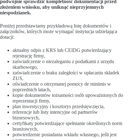
podwójnie sprawdzić kompletność dokumentacji przed
złożeniem wniosku, aby uniknąć nieprzyjemnych
niespodzianek.
Poniżej przedstawiamy przykładową listę dokumentów i
załączników, których może wymagać instytucja udzielająca
dotacji:
aktualny odpis z KRS lub CEIDG potwierdzający
rejestrację firmy,
zaświadczenie o niezaleganiu z podatkami z urzędu
skarbowego,
zaświadczenie o braku zaległości w opłacaniu składek
ZUS,
oświadczenie o otrzymanej pomocy de minimis w
poprzednich latach,
kopie dokumentów tożsamości osób upoważnionych do
reprezentacji firmy,
plan inwestycyjny i kosztorys przedsięwzięcia,
referencje lub listy intencyjne od partnerów
biznesowych,
certyfikaty potwierdzające spełnianie określonych norm
branżowych,
potwierdzenie posiadania wkładu własnego, jeśli jest