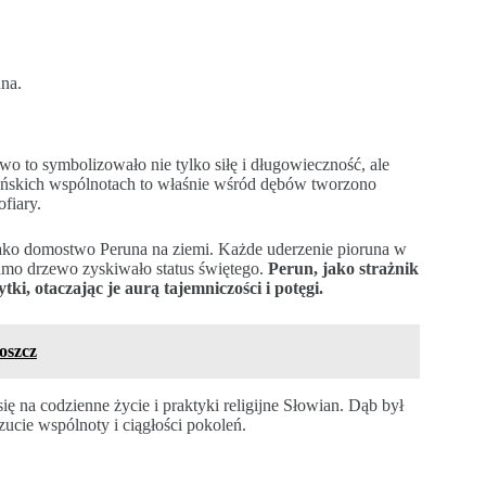
na.
wo to symbolizowało nie tylko siłę i długowieczność, ale
iańskich wspólnotach to właśnie wśród dębów tworzono
ofiary.
 jako domostwo Peruna na ziemi. Każde uderzenie pioruna w
amo drzewo zyskiwało status świętego.
Perun, jako strażnik
ki, otaczając je aurą tajemniczości i potęgi.
oszcz
ę na codzienne życie i praktyki religijne Słowian. Dąb był
ucie wspólnoty i ciągłości pokoleń.