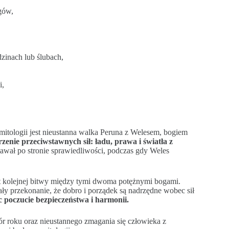
gów,
zinach lub ślubach,
i,
itologii jest nieustanna walka Peruna z Welesem, bogiem
enie przeciwstawnych sił: ładu, prawa i światła z
wał po stronie sprawiedliwości, podczas gdy Weles
t kolejnej bitwy między tymi dwoma potężnymi bogami.
y przekonanie, że dobro i porządek są nadrzędne wobec sił
 poczucie bezpieczeństwa i harmonii.
ór roku oraz nieustannego zmagania się człowieka z