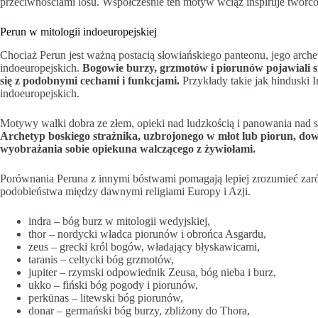
przeciwnościami losu. Współcześnie ten motyw wciąż inspiruje twórcó
Perun w mitologii indoeuropejskiej
Chociaż Perun jest ważną postacią słowiańskiego panteonu, jego arch
indoeuropejskich.
Bogowie burzy, grzmotów i piorunów pojawiali s
się z podobnymi cechami i funkcjami.
Przykłady takie jak hinduski I
indoeuropejskich.
Motywy walki dobra ze złem, opieki nad ludzkością i panowania nad s
Archetyp boskiego strażnika, uzbrojonego w młot lub piorun, dow
wyobrażania sobie opiekuna walczącego z żywiołami.
Porównania Peruna z innymi bóstwami pomagają lepiej zrozumieć zaró
podobieństwa między dawnymi religiami Europy i Azji.
indra – bóg burz w mitologii wedyjskiej,
thor – nordycki władca piorunów i obrońca Asgardu,
zeus – grecki król bogów, władający błyskawicami,
taranis – celtycki bóg grzmotów,
jupiter – rzymski odpowiednik Zeusa, bóg nieba i burz,
ukko – fiński bóg pogody i piorunów,
perkūnas – litewski bóg piorunów,
donar – germański bóg burzy, zbliżony do Thora,