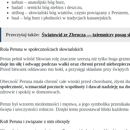
tarhun – anatolijski bóg burz,
hadad – semicki bóg niebios i deszczu,
stribog – słowiański bóg wiatrów, często powiązany z Perunem,
baal – bóg burz i płodności w tradycjach kananejskich.
Przeczytaj także:
Światowid ze Zbrucza — tajemniczy posąg s
Rola Peruna w społecznościach słowiańskich
Perun pełnił wśród Słowian rolę znacznie szerszą niż tylko boga grzm
daje im siłę i odwagę podczas walki oraz chroni przed niebezpiec
Przed bitwami oddawano mu hołd, a przysięgi składane przy świętych
Obecność Peruna miała chronić całe wioski przed chorobami, złymi 
społeczność, wzmacniał poczucie wspólnoty i dawał nadzieję na d
zdrowie i spokój w domostwach.
Perun był wzorem niezłomności i męstwa, a jego symbolika przenikała
święta i uroczystości rolnicze. Dzięki temu pozostawał bliski każdemu
Kult Peruna i związane z nim obrzędy