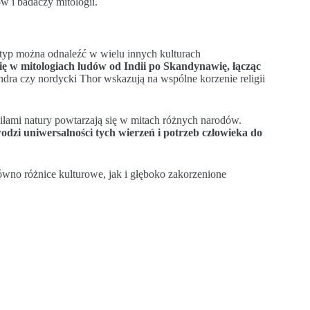
w i badaczy mitologii.
etyp można odnaleźć w wielu innych kulturach
ię w mitologiach ludów od Indii po Skandynawię, łącząc
ndra czy nordycki Thor wskazują na wspólne korzenie religii
iłami natury powtarzają się w mitach różnych narodów.
odzi uniwersalności tych wierzeń i potrzeb człowieka do
wno różnice kulturowe, jak i głęboko zakorzenione