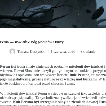
Perun — słowiański bóg piorunów i burzy
Tomasz Daszyński
1 czerwca, 2026
Słowianie
Perun
jest jedną z najważniejszych postaci w
mitologii słowiańskiej
i
wierzeń. Dawni Słowianie darzyli go ogromnym szacunkiem, przypisu
błyskawic i opiekuna ładu we wszechświecie.
Imię Peruna, tłumaczo
jego majestatyczną, groźną naturę oraz władzę nad burzami.
W leg
także boskim obrońcą ludzi przed chaosem i złem.
W mitologii słowiańskiej Perun występuje najczęściej jako zaciekły p
niekończącą się walkę. Ta symboliczna rywalizacja odzwierciedla odwi
świecie.
Kult Peruna był szczególnie silny na ziemiach dawnej Rus