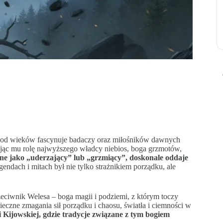
 od wieków fascynuje badaczy oraz miłośników dawnych
jąc mu rolę najwyższego władcy niebios, boga grzmotów,
ne jako „uderzający” lub „grzmiący”, doskonale oddaje
endach i mitach był nie tylko strażnikiem porządku, ale
rzeciwnik Welesa – boga magii i podziemi, z którym toczy
eczne zmagania sił porządku i chaosu, światła i ciemności w
i Kijowskiej, gdzie tradycje związane z tym bogiem