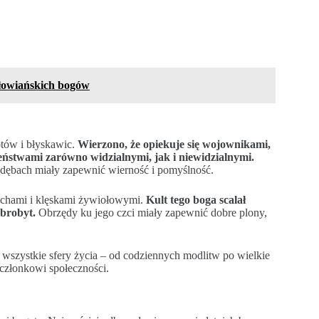
łowiańskich bogów
otów i błyskawic.
Wierzono, że opiekuje się wojownikami,
zeństwami zarówno widzialnymi, jak i niewidzialnymi.
 dębach miały zapewnić wierność i pomyślność.
duchami i klęskami żywiołowymi.
Kult tego boga scalał
obrobyt.
Obrzędy ku jego czci miały zapewnić dobre plony,
 wszystkie sfery życia – od codziennych modlitw po wielkie
 członkowi społeczności.