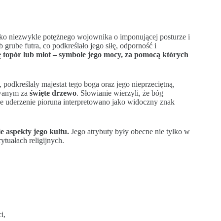
ko niezwykle potężnego wojownika o imponującej posturze i
rube futra, co podkreślało jego siłę, odporność i
ę topór lub młot – symbole jego mocy, za pomocą których
odkreślały majestat tego boga oraz jego nieprzeciętną,
awanym za
święte drzewo
. Słowianie wierzyli, że bóg
e uderzenie pioruna interpretowano jako widoczny znak
e aspekty jego kultu.
Jego atrybuty były obecne nie tylko w
ytuałach religijnych.
i,