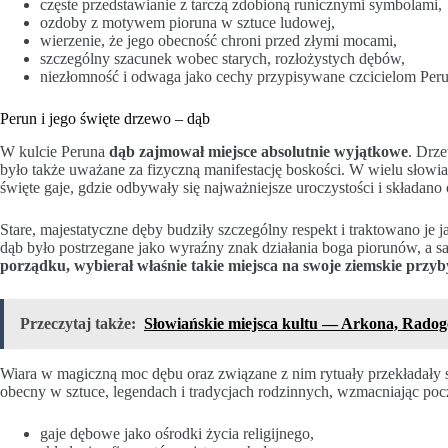
częste przedstawianie z tarczą zdobioną runicznymi symbolami,
ozdoby z motywem pioruna w sztuce ludowej,
wierzenie, że jego obecność chroni przed złymi mocami,
szczególny szacunek wobec starych, rozłożystych dębów,
niezłomność i odwaga jako cechy przypisywane czcicielom Peru
Perun i jego święte drzewo – dąb
W kulcie Peruna
dąb zajmował miejsce absolutnie wyjątkowe
. Drze
było także uważane za fizyczną manifestację boskości. W wielu słow
święte gaje, gdzie odbywały się najważniejsze uroczystości i składano 
Stare, majestatyczne dęby budziły szczególny respekt i traktowano je
dąb było postrzegane jako wyraźny znak działania boga piorunów, a s
porządku, wybierał właśnie takie miejsca na swoje ziemskie przybyt
Przeczytaj także:
Słowiańskie miejsca kultu — Arkona, Radog
Wiara w magiczną moc dębu oraz związane z nim rytuały przekładały si
obecny w sztuce, legendach i tradycjach rodzinnych, wzmacniając pocz
gaje dębowe jako ośrodki życia religijnego,