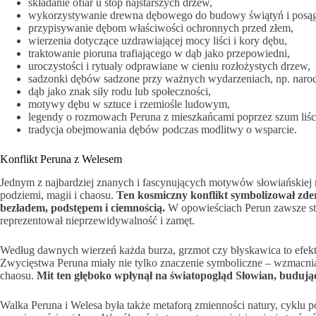
składanie ofiar u stóp najstarszych drzew,
wykorzystywanie drewna dębowego do budowy świątyń i posą
przypisywanie dębom właściwości ochronnych przed złem,
wierzenia dotyczące uzdrawiającej mocy liści i kory dębu,
traktowanie pioruna trafiającego w dąb jako przepowiedni,
uroczystości i rytuały odprawiane w cieniu rozłożystych drzew,
sadzonki dębów sadzone przy ważnych wydarzeniach, np. narod
dąb jako znak siły rodu lub społeczności,
motywy dębu w sztuce i rzemiośle ludowym,
legendy o rozmowach Peruna z mieszkańcami poprzez szum liśc
tradycja obejmowania dębów podczas modlitwy o wsparcie.
Konflikt Peruna z Welesem
Jednym z najbardziej znanych i fascynujących motywów słowiańskiej m
podziemi, magii i chaosu.
Ten kosmiczny konflikt symbolizował zderz
bezładem, podstępem i ciemnością.
W opowieściach Perun zawsze sta
reprezentował nieprzewidywalność i zamęt.
Według dawnych wierzeń każda burza, grzmot czy błyskawica to efek
Zwycięstwa Peruna miały nie tylko znaczenie symboliczne – wzmacniał
chaosu.
Mit ten głęboko wpłynął na światopogląd Słowian, budując
Walka Peruna i Welesa była także metaforą zmienności natury, cyklu p