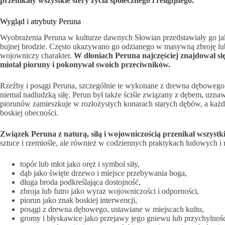
przenikały wszystkie sfery życia społecznego i religijnego.
Wygląd i atrybuty Peruna
Wyobrażenia Peruna w kulturze dawnych Słowian przedstawiały go ja
bujnej brodzie. Często ukazywano go odzianego w masywną zbroję lub g
wojowniczy charakter.
W dłoniach Peruna najczęściej znajdował si
miotał pioruny i pokonywał swoich przeciwników.
Rzeźby i posągi Peruna, szczególnie te wykonane z drewna dębowego, p
niemal nadludzką siłę. Perun był także ściśle związany z dębem, uzn
piorunów zamieszkuje w rozłożystych konarach starych dębów, a każd
boskiej obecności.
Związek Peruna z naturą, siłą i wojowniczością przenikał wszystki
sztuce i rzemiośle, ale również w codziennych praktykach ludowych i r
topór lub młot jako oręż i symbol siły,
dąb jako święte drzewo i miejsce przebywania boga,
długa broda podkreślająca dostojność,
zbroja lub futro jako wyraz wojowniczości i odporności,
piorun jako znak boskiej interwencji,
posągi z drewna dębowego, ustawiane w miejscach kultu,
gromy i błyskawice jako przejawy jego gniewu lub przychylnośc