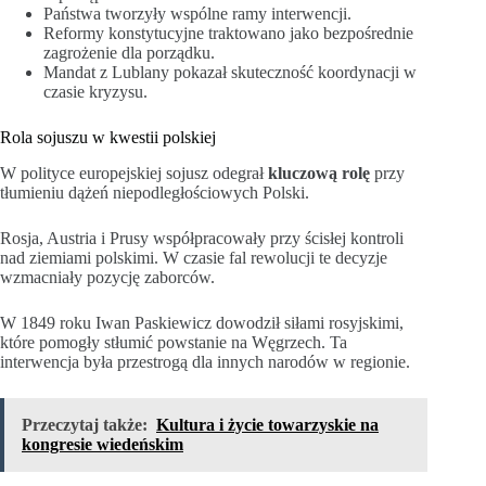
Państwa tworzyły wspólne ramy interwencji.
Reformy konstytucyjne traktowano jako bezpośrednie
zagrożenie dla porządku.
Mandat z Lublany pokazał skuteczność koordynacji w
czasie kryzysu.
Rola sojuszu w kwestii polskiej
W polityce europejskiej sojusz odegrał
kluczową rolę
przy
tłumieniu dążeń niepodległościowych Polski.
Rosja, Austria i Prusy współpracowały przy ścisłej kontroli
nad ziemiami polskimi. W czasie fal rewolucji te decyzje
wzmacniały pozycję zaborców.
W 1849 roku Iwan Paskiewicz dowodził siłami rosyjskimi,
które pomogły stłumić powstanie na Węgrzech. Ta
interwencja była przestrogą dla innych narodów w regionie.
Przeczytaj także:
Kultura i życie towarzyskie na
kongresie wiedeńskim