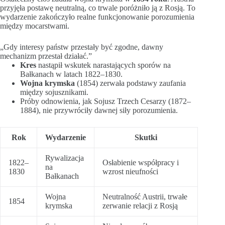
przyjęła postawę neutralną, co trwale poróżniło ją z Rosją. To
wydarzenie zakończyło realne funkcjonowanie porozumienia
między mocarstwami.
„Gdy interesy państw przestały być zgodne, dawny
mechanizm przestał działać.”
Kres
nastąpił wskutek narastających sporów na
Bałkanach w latach 1822–1830.
Wojna krymska
(1854) zerwała podstawy zaufania
między sojusznikami.
Próby odnowienia, jak Sojusz Trzech Cesarzy (1872–
1884), nie przywróciły dawnej siły porozumienia.
Rok
Wydarzenie
Skutki
Rywalizacja
1822–
Osłabienie współpracy i
na
1830
wzrost nieufności
Bałkanach
Wojna
Neutralność Austrii, trwałe
1854
krymska
zerwanie relacji z Rosją