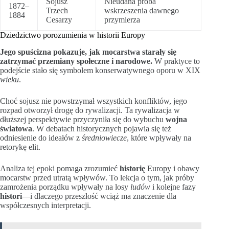
Sojusz
Nieudana próba
1872–
Trzech
wskrzeszenia dawnego
1884
Cesarzy
przymierza
Dziedzictwo porozumienia w historii Europy
Jego spuścizna pokazuje, jak mocarstwa starały się
zatrzymać przemiany społeczne i narodowe.
W praktyce to
podejście stało się symbolem konserwatywnego oporu w XIX
wieku
.
Choć sojusz nie powstrzymał wszystkich konfliktów, jego
rozpad otworzył drogę do rywalizacji. Ta rywalizacja w
dłuższej perspektywie przyczyniła się do wybuchu
wojna
światowa
. W debatach historycznych pojawia się też
odniesienie do ideałów z
średniowiecze
, które wpływały na
retorykę elit.
Analiza tej epoki pomaga zrozumieć
historię
Europy i obawy
mocarstw przed utratą wpływów. To lekcja o tym, jak próby
zamrożenia porządku wpływały na losy
ludów
i kolejne fazy
histori
—i dlaczego przeszłość wciąż ma znaczenie dla
współczesnych interpretacji.