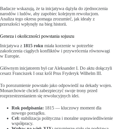
Badacze wskazują, że ta inicjatywa dążyła do zjednoczenia
narodów i ludów, aby zapobiec kolejnym rewolucjom.
Analiza tego okresu pomaga zrozumieć, jak ideały z
przeszłości wpłynęły na bieg historii.
Geneza i okoliczności powstania sojuszu
Inicjatywa z
1815 roku
miała korzenie w potrzebie
zakończenia ciągłych konfliktów i przywrócenia równowagi
w Europie.
Głównym inicjatorem był car Aleksander I. Do aktu dołączyli
cesarz Franciszek I oraz król Prus Fryderyk Wilhelm III.
To porozumienie powstało jako odpowiedź na dekady wojen.
Monarchowie chcieli zabezpieczyć swoje trony przed
rozprzestrzenianiem się rewolucyjnych idei.
Rok podpisania:
1815 — kluczowy moment dla
nowego porządku.
Cel:
stabilizacja polityczna i moralne usprawiedliwienie
współpracy.
Wpływ na wiek XIX:
przymierze stało się podstawą