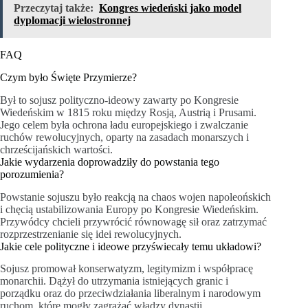
Przeczytaj także:
Kongres wiedeński jako model
dyplomacji wielostronnej
FAQ
Czym było Święte Przymierze?
Był to sojusz polityczno-ideowy zawarty po Kongresie
Wiedeńskim w 1815 roku między Rosją, Austrią i Prusami.
Jego celem była ochrona ładu europejskiego i zwalczanie
ruchów rewolucyjnych, oparty na zasadach monarszych i
chrześcijańskich wartości.
Jakie wydarzenia doprowadziły do powstania tego
porozumienia?
Powstanie sojuszu było reakcją na chaos wojen napoleońskich
i chęcią ustabilizowania Europy po Kongresie Wiedeńskim.
Przywódcy chcieli przywrócić równowagę sił oraz zatrzymać
rozprzestrzenianie się idei rewolucyjnych.
Jakie cele polityczne i ideowe przyświecały temu układowi?
Sojusz promował konserwatyzm, legitymizm i współpracę
monarchii. Dążył do utrzymania istniejących granic i
porządku oraz do przeciwdziałania liberalnym i narodowym
ruchom, które mogły zagrażać władzy dynastii.