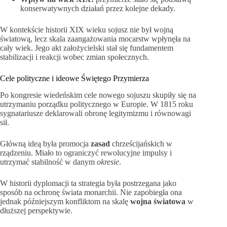
konserwatywnych działań przez kolejne dekady.
W kontekście historii XIX wieku sojusz nie był wojną
światową, lecz skala zaangażowania mocarstw wpłynęła na
cały wiek. Jego akt założycielski stał się fundamentem
stabilizacji i reakcji wobec zmian społecznych.
Cele polityczne i ideowe Świętego Przymierza
Po kongresie wiedeńskim cele nowego sojuszu skupiły się na
utrzymaniu porządku politycznego w Europie. W 1815 roku
sygnatariusze deklarowali obronę legitymizmu i równowagi
sił.
Główną ideą była promocja
zasad
chrześcijańskich w
rządzeniu. Miało to ograniczyć rewolucyjne impulsy i
utrzymać stabilność w danym
okresie
.
W historii dyplomacji ta strategia była postrzegana jako
sposób na ochronę świata monarchii. Nie zapobiegła ona
jednak późniejszym konfliktom na skalę
wojna światowa
w
dłuższej perspektywie.