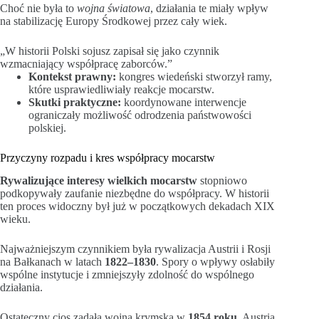
Choć nie była to
wojna światowa
, działania te miały wpływ
na stabilizację Europy Środkowej przez cały wiek.
„W historii Polski sojusz zapisał się jako czynnik
wzmacniający współpracę zaborców.”
Kontekst prawny:
kongres wiedeński stworzył ramy,
które usprawiedliwiały reakcje mocarstw.
Skutki praktyczne:
koordynowane interwencje
ograniczały możliwość odrodzenia państwowości
polskiej.
Przyczyny rozpadu i kres współpracy mocarstw
Rywalizujące interesy wielkich mocarstw
stopniowo
podkopywały zaufanie niezbędne do współpracy. W historii
ten proces widoczny był już w początkowych dekadach XIX
wieku.
Najważniejszym czynnikiem była rywalizacja Austrii i Rosji
na Bałkanach w latach
1822–1830
. Spory o wpływy osłabiły
wspólne instytucje i zmniejszyły zdolność do wspólnego
działania.
Ostateczny cios zadała wojna krymska w
1854 roku
. Austria