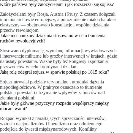
Które państwa były założycielami i jak rozszerzał się sojusz?
Założycielami były Rosja, Austria i Prusy. Z czasem dołączali
inni monarchowie europejscy, a porozumienie miało charakter
elastyczny — obejmowało konsultacje i wspólne działania
przeciw rewolucjom.
Jakie mechanizmy działania stosowano w celu tłumienia
ruchów rewolucyjnych?
Stosowano dyplomację, wymianę informacji wywiadowczych
i interwencje militarne lub groźby interwencji w krajach, gdzie
narastały powstania. Ważne były też kongresy i spotkania
przywódców w celu koordynacji działań.
Jaką rolę odegrał sojusz w sprawie polskiej po 1815 roku?
Sojusz utrwalał podziały terytorialne i utrudniał dążenia
niepodległościowe. W praktyce oznaczało to tłumienie
polskich powstań i utrzymanie wpływów zaborców nad
ziemiami polskimi.
Jakie były główne przyczyny rozpadu współpracy między
mocarstwami?
Rozpad wynikał z narastających sprzeczności interesów,
wzrostu nacjonalizmów i liberalizmu oraz odmiennego
podejścia do kwestii międzynarodowych. Konflikty