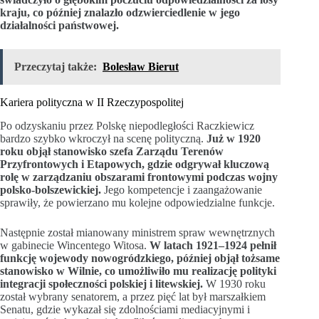
kraju, co później znalazło odzwierciedlenie w jego
działalności państwowej.
Przeczytaj także:
Bolesław Bierut
Kariera polityczna w II Rzeczypospolitej
Po odzyskaniu przez Polskę niepodległości Raczkiewicz
bardzo szybko wkroczył na scenę polityczną.
Już w 1920
roku objął stanowisko szefa Zarządu Terenów
Przyfrontowych i Etapowych, gdzie odgrywał kluczową
rolę w zarządzaniu obszarami frontowymi podczas wojny
polsko-bolszewickiej.
Jego kompetencje i zaangażowanie
sprawiły, że powierzano mu kolejne odpowiedzialne funkcje.
Następnie został mianowany ministrem spraw wewnętrznych
w gabinecie Wincentego Witosa.
W latach 1921–1924 pełnił
funkcję wojewody nowogródzkiego, później objął tożsame
stanowisko w Wilnie, co umożliwiło mu realizację polityki
integracji społeczności polskiej i litewskiej.
W 1930 roku
został wybrany senatorem, a przez pięć lat był marszałkiem
Senatu, gdzie wykazał się zdolnościami mediacyjnymi i