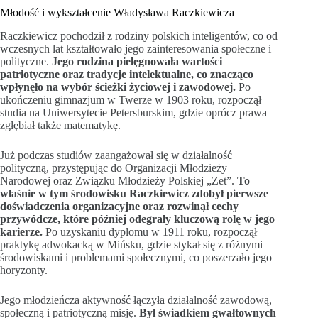
Młodość i wykształcenie Władysława Raczkiewicza
Raczkiewicz pochodził z rodziny polskich inteligentów, co od
wczesnych lat kształtowało jego zainteresowania społeczne i
polityczne.
Jego rodzina pielęgnowała wartości
patriotyczne oraz tradycje intelektualne, co znacząco
wpłynęło na wybór ścieżki życiowej i zawodowej.
Po
ukończeniu gimnazjum w Twerze w 1903 roku, rozpoczął
studia na Uniwersytecie Petersburskim, gdzie oprócz prawa
zgłębiał także matematykę.
Już podczas studiów zaangażował się w działalność
polityczną, przystępując do Organizacji Młodzieży
Narodowej oraz Związku Młodzieży Polskiej „Zet”.
To
właśnie w tym środowisku Raczkiewicz zdobył pierwsze
doświadczenia organizacyjne oraz rozwinął cechy
przywódcze, które później odegrały kluczową rolę w jego
karierze.
Po uzyskaniu dyplomu w 1911 roku, rozpoczął
praktykę adwokacką w Mińsku, gdzie stykał się z różnymi
środowiskami i problemami społecznymi, co poszerzało jego
horyzonty.
Jego młodzieńcza aktywność łączyła działalność zawodową,
społeczną i patriotyczną misję.
Był świadkiem gwałtownych