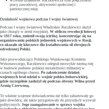
wczesna działalność Raczkiewicza była połączeniem
pracy zawodowej, aktywności społecznej i
patriotycznej misji.
Działalność wojskowa podczas I wojny światowej
Podczas I wojny światowej Władysław Raczkiewicz służył
jako chorąży w armii rosyjskiej.
W obliczu rewolucji lutowej
w 1917 roku, zmienił swoją ścieżkę, koncentrując się na
organizowaniu polskich jednostek wojskowych w Rosji,
co okazało się kluczowe dla kształtowania sił zbrojnych
odrodzonej Polski.
Jako przewodniczący Polskiego Wojskowego Komitetu
Wykonawczego, Raczkiewicz odegrał niezwykle istotną rolę
w budowie podstaw polskiej niezależności militarnej w
czasach ogólnego chaosu.
Po zakończeniu działań
wojennych brał udział w wojnie polsko-bolszewickiej,
gdzie szczególnie zasłużył się podczas obrony Wilna przed
Armią Czerwoną.
To właśnie wojenne doświadczenia nie tylko zahartowały go
jako dowódcę, ale także przygotowały do przyszłych wyzwań
politycznych.
Jego zaangażowanie w sprawy wojska
świadczyło o głębokim poczuciu odpowiedzialności za losy