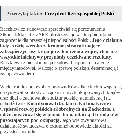
Przeczytaj także:
Prezydent Rzeczpospolitej Polski
Raczkiewicz stanowczo sprzeciwiał się porozumieniu
Sikorski-Majski z ZSRR, dostrzegając w nim potencjalne
zagrożenie dla przyszłej niepodległości Polski.
Jego działania
były częścią szeroko zakrojonej strategii mającej
zabezpieczyć losy kraju po zakończeniu wojny, choć nie
wszystkie inicjatywy przyniosły oczekiwane rezultaty.
Raczkiewicz nieustannie poszukiwał poparcia na arenie
międzynarodowej, walcząc o sprawę polską z determinacją i
zaangażowaniem.
Wielokrotnie apelował do przywódców alianckich o wsparcie,
utrzymywał kontakty z rządami innych okupowanych krajów
oraz dbał o zachowanie struktur polskiej administracji na
uchodźstwie.
Koordynował działania dyplomatyczne i
wspierał rozwój polskich sił zbrojnych na Zachodzie, a
także angażował się w pomoc humanitarną dla rodaków
pozostających pod okupacją.
Jego wielowymiarowa
działalność świadczyła o ogromnej odpowiedzialności za
przyszłość narodu.