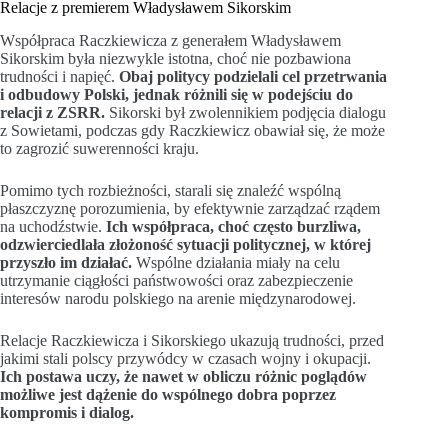
Relacje z premierem Władysławem Sikorskim
Współpraca Raczkiewicza z generałem Władysławem
Sikorskim była niezwykle istotna, choć nie pozbawiona
trudności i napięć.
Obaj politycy podzielali cel przetrwania
i odbudowy Polski, jednak różnili się w podejściu do
relacji z ZSRR.
Sikorski był zwolennikiem podjęcia dialogu
z Sowietami, podczas gdy Raczkiewicz obawiał się, że może
to zagrozić suwerenności kraju.
Pomimo tych rozbieżności, starali się znaleźć wspólną
płaszczyznę porozumienia, by efektywnie zarządzać rządem
na uchodźstwie.
Ich współpraca, choć często burzliwa,
odzwierciedlała złożoność sytuacji politycznej, w której
przyszło im działać.
Wspólne działania miały na celu
utrzymanie ciągłości państwowości oraz zabezpieczenie
interesów narodu polskiego na arenie międzynarodowej.
Relacje Raczkiewicza i Sikorskiego ukazują trudności, przed
jakimi stali polscy przywódcy w czasach wojny i okupacji.
Ich postawa uczy, że nawet w obliczu różnic poglądów
możliwe jest dążenie do wspólnego dobra poprzez
kompromis i dialog.