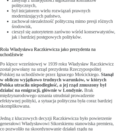
zasłynął z umiejętności łagodzenia konfliktów
politycznych,
był inicjatorem wielu rozwiązań prawnych
modernizujących państwo,
zachował niezależność polityczną mimo presji różnych
środowisk,
cieszył się autorytetem zarówno wśród konserwatystów,
jak i bardziej postępowych polityków.
Rola Władysława Raczkiewicza jako prezydenta na
uchodźstwie
Po klęsce wrześniowej w 1939 roku Władysław Raczkiewicz
został powołany na urząd prezydenta Rzeczypospolitej
Polskiej na uchodźstwie przez Ignacego Mościckiego.
Stanął
w obliczu wyjątkowo trudnych warunków, w których
Polska utraciła niepodległość, a jej rząd zmuszony był
działać na emigracji, głównie w Londynie.
Brak
międzynarodowego uznania utrudniał prowadzenie
efektywnej polityki, a sytuacja polityczna była coraz bardziej
skomplikowana.
Jedną z kluczowych decyzji Raczkiewicza było powierzenie
generałowi Władysławowi Sikorskiemu stanowiska premiera,
co pozwoliło na skoordynowanie działań rządu na