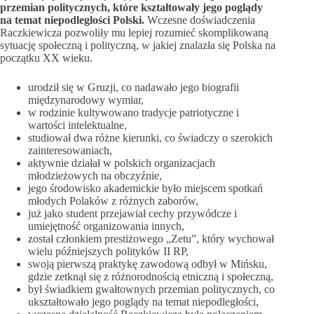
przemian politycznych, które kształtowały jego poglądy
na temat niepodległości Polski.
Wczesne doświadczenia
Raczkiewicza pozwoliły mu lepiej rozumieć skomplikowaną
sytuację społeczną i polityczną, w jakiej znalazła się Polska na
początku XX wieku.
urodził się w Gruzji, co nadawało jego biografii
międzynarodowy wymiar,
w rodzinie kultywowano tradycje patriotyczne i
wartości intelektualne,
studiował dwa różne kierunki, co świadczy o szerokich
zainteresowaniach,
aktywnie działał w polskich organizacjach
młodzieżowych na obczyźnie,
jego środowisko akademickie było miejscem spotkań
młodych Polaków z różnych zaborów,
już jako student przejawiał cechy przywódcze i
umiejętność organizowania innych,
został członkiem prestiżowego „Zetu”, który wychował
wielu późniejszych polityków II RP,
swoją pierwszą praktykę zawodową odbył w Mińsku,
gdzie zetknął się z różnorodnością etniczną i społeczną,
był świadkiem gwałtownych przemian politycznych, co
ukształtowało jego poglądy na temat niepodległości,