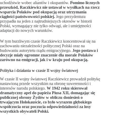
uchodźstwie wobec aliantów i okupantów.
Pomimo licznych
przeszkód, Raczkiewicz nie ustawał w wysiłkach na rzecz
wsparcia Polaków pod okupacją oraz utrzymania
ciągłości państwowości polskiej.
Jego prezydentura
przypadła na jeden z najtrudniejszych okresów w historii
Polski, wymagający nie tylko odwagi, ale i umiejętności
adaptacji do nowych warunków.
W tym burzliwym czasie Raczkiewicz koncentrował się na
zachowaniu niezależności politycznej Polski oraz na
budowaniu autorytetu rządu emigracyjnego.
Jego postawa i
decyzje miały ogromne znaczenie dla morale Polaków
zarówno na emigracji, jak i w kraju pod okupacją.
Polityka i działania w czasie II wojny światowej
W czasie II wojny światowej Raczkiewicz prowadził politykę
nastawioną przede wszystkim na obronę suwerenności i
interesów narodu polskiego.
W 1942 roku skierował
dramatyczny apel do papieża Piusa XII, domagając się
publicznej obrony Żydów w obliczu doniesień o
trwającym Holokauście, co było wyrazem głębokiego
współczucia oraz poczucia odpowiedzialności za losy
wszystkich obywateli Polski.