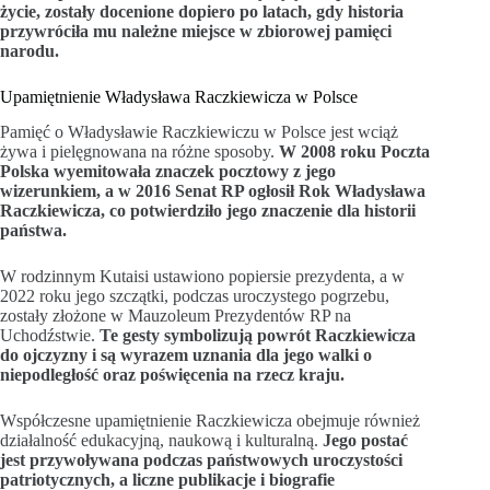
życie, zostały docenione dopiero po latach, gdy historia
przywróciła mu należne miejsce w zbiorowej pamięci
narodu.
Upamiętnienie Władysława Raczkiewicza w Polsce
Pamięć o Władysławie Raczkiewiczu w Polsce jest wciąż
żywa i pielęgnowana na różne sposoby.
W 2008 roku Poczta
Polska wyemitowała znaczek pocztowy z jego
wizerunkiem, a w 2016 Senat RP ogłosił Rok Władysława
Raczkiewicza, co potwierdziło jego znaczenie dla historii
państwa.
W rodzinnym Kutaisi ustawiono popiersie prezydenta, a w
2022 roku jego szczątki, podczas uroczystego pogrzebu,
zostały złożone w Mauzoleum Prezydentów RP na
Uchodźstwie.
Te gesty symbolizują powrót Raczkiewicza
do ojczyzny i są wyrazem uznania dla jego walki o
niepodległość oraz poświęcenia na rzecz kraju.
Współczesne upamiętnienie Raczkiewicza obejmuje również
działalność edukacyjną, naukową i kulturalną.
Jego postać
jest przywoływana podczas państwowych uroczystości
patriotycznych, a liczne publikacje i biografie