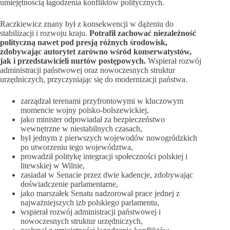
umiejętnością łagodzenia konfliktów politycznych.
Raczkiewicz znany był z konsekwencji w dążeniu do
stabilizacji i rozwoju kraju.
Potrafił zachować niezależność
polityczną nawet pod presją różnych środowisk,
zdobywając autorytet zarówno wśród konserwatystów,
jak i przedstawicieli nurtów postępowych.
Wspierał rozwój
administracji państwowej oraz nowoczesnych struktur
urzędniczych, przyczyniając się do modernizacji państwa.
zarządzał terenami przyfrontowymi w kluczowym
momencie wojny polsko-bolszewickiej,
jako minister odpowiadał za bezpieczeństwo
wewnętrzne w niestabilnych czasach,
był jednym z pierwszych wojewodów nowogródzkich
po utworzeniu tego województwa,
prowadził politykę integracji społeczności polskiej i
litewskiej w Wilnie,
zasiadał w Senacie przez dwie kadencje, zdobywając
doświadczenie parlamentarne,
jako marszałek Senatu nadzorował prace jednej z
najważniejszych izb polskiego parlamentu,
wspierał rozwój administracji państwowej i
nowoczesnych struktur urzędniczych,