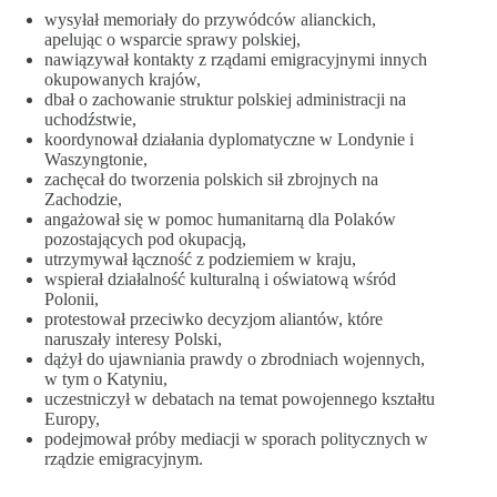
wysyłał memoriały do przywódców alianckich,
apelując o wsparcie sprawy polskiej,
nawiązywał kontakty z rządami emigracyjnymi innych
okupowanych krajów,
dbał o zachowanie struktur polskiej administracji na
uchodźstwie,
koordynował działania dyplomatyczne w Londynie i
Waszyngtonie,
zachęcał do tworzenia polskich sił zbrojnych na
Zachodzie,
angażował się w pomoc humanitarną dla Polaków
pozostających pod okupacją,
utrzymywał łączność z podziemiem w kraju,
wspierał działalność kulturalną i oświatową wśród
Polonii,
protestował przeciwko decyzjom aliantów, które
naruszały interesy Polski,
dążył do ujawniania prawdy o zbrodniach wojennych,
w tym o Katyniu,
uczestniczył w debatach na temat powojennego kształtu
Europy,
podejmował próby mediacji w sporach politycznych w
rządzie emigracyjnym.