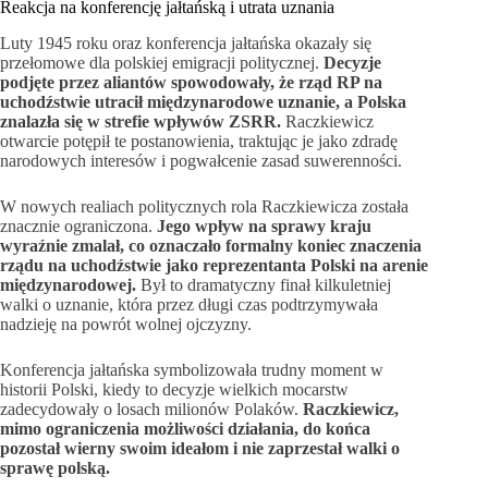
Reakcja na konferencję jałtańską i utrata uznania
Luty 1945 roku oraz konferencja jałtańska okazały się
przełomowe dla polskiej emigracji politycznej.
Decyzje
podjęte przez aliantów spowodowały, że rząd RP na
uchodźstwie utracił międzynarodowe uznanie, a Polska
znalazła się w strefie wpływów ZSRR.
Raczkiewicz
otwarcie potępił te postanowienia, traktując je jako zdradę
narodowych interesów i pogwałcenie zasad suwerenności.
W nowych realiach politycznych rola Raczkiewicza została
znacznie ograniczona.
Jego wpływ na sprawy kraju
wyraźnie zmalał, co oznaczało formalny koniec znaczenia
rządu na uchodźstwie jako reprezentanta Polski na arenie
międzynarodowej.
Był to dramatyczny finał kilkuletniej
walki o uznanie, która przez długi czas podtrzymywała
nadzieję na powrót wolnej ojczyzny.
Konferencja jałtańska symbolizowała trudny moment w
historii Polski, kiedy to decyzje wielkich mocarstw
zadecydowały o losach milionów Polaków.
Raczkiewicz,
mimo ograniczenia możliwości działania, do końca
pozostał wierny swoim ideałom i nie zaprzestał walki o
sprawę polską.