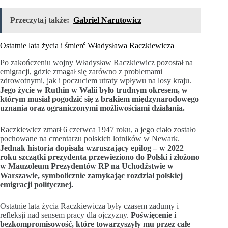
Przeczytaj także:
Gabriel Narutowicz
Ostatnie lata życia i śmierć Władysława Raczkiewicza
Po zakończeniu wojny Władysław Raczkiewicz pozostał na
emigracji, gdzie zmagał się zarówno z problemami
zdrowotnymi, jak i poczuciem utraty wpływu na losy kraju.
Jego życie w Ruthin w Walii było trudnym okresem, w
którym musiał pogodzić się z brakiem międzynarodowego
uznania oraz ograniczonymi możliwościami działania.
Raczkiewicz zmarł 6 czerwca 1947 roku, a jego ciało zostało
pochowane na cmentarzu polskich lotników w Newark.
Jednak historia dopisała wzruszający epilog – w 2022
roku szczątki prezydenta przewieziono do Polski i złożono
w Mauzoleum Prezydentów RP na Uchodźstwie w
Warszawie, symbolicznie zamykając rozdział polskiej
emigracji politycznej.
Ostatnie lata życia Raczkiewicza były czasem zadumy i
refleksji nad sensem pracy dla ojczyzny.
Poświęcenie i
bezkompromisowość, które towarzyszyły mu przez całe