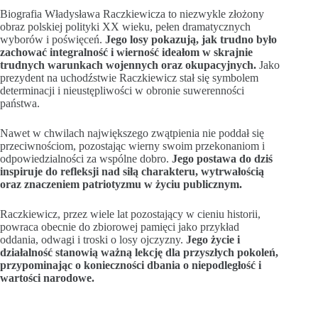
Biografia Władysława Raczkiewicza to niezwykle złożony
obraz polskiej polityki XX wieku, pełen dramatycznych
wyborów i poświęceń.
Jego losy pokazują, jak trudno było
zachować integralność i wierność ideałom w skrajnie
trudnych warunkach wojennych oraz okupacyjnych.
Jako
prezydent na uchodźstwie Raczkiewicz stał się symbolem
determinacji i nieustępliwości w obronie suwerenności
państwa.
Nawet w chwilach największego zwątpienia nie poddał się
przeciwnościom, pozostając wierny swoim przekonaniom i
odpowiedzialności za wspólne dobro.
Jego postawa do dziś
inspiruje do refleksji nad siłą charakteru, wytrwałością
oraz znaczeniem patriotyzmu w życiu publicznym.
Raczkiewicz, przez wiele lat pozostający w cieniu historii,
powraca obecnie do zbiorowej pamięci jako przykład
oddania, odwagi i troski o losy ojczyzny.
Jego życie i
działalność stanowią ważną lekcję dla przyszłych pokoleń,
przypominając o konieczności dbania o niepodległość i
wartości narodowe.