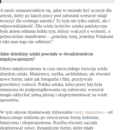
A może zastanawialiście się, jakie to musiało być uczucie dla
artysty, który po latach pracy pod zaborami wreszcie mógł
tworzyć dla wolnego narodu? To była nie tylko radość, ale i
odpowiedzialność. Dla wielu twórców sztuka patriotyczna
była aktem oddania hołdu tym, którzy walczyli o wolność, a
jednocześnie manifestem – „jesteśmy tutaj, jesteśmy Polakami
i nikt nam tego nie odbierze”.
Jakie dziedziny sztuki powstały w dwudziestoleciu
międzywojennym?
Okres międzywojenny to czas niezwykłego rozwoju wielu
dziedzin sztuki. Malarstwo, rzeźba, architektura, ale również
nowe formy, takie jak fotografia i film, przeżywały
prawdziwy rozkwit. Polska sztuka, która przez lata była
zmuszona do podporządkowania się zaborcom, wreszcie
mogła oddychać pełną piersią i eksperymentować na wiele
sposobów.
W tym okresie dominowały różnorodne
nurty malarstwa
– od
klasycznego realizmu po nowoczesne formy kubizmu,
futuryzmu i ekspresjonizmu. Rzeźba również zaczęła
eksplorować nowe, dynamiczne formy, które miały