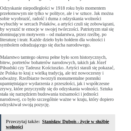
Odzyskanie niepodległości w 1918 roku było momentem
przełomowym nie tylko w polityce, ale i w sztuce. Jak można
sobie wyobrazić, radość i duma z odzyskania wolności
wybuchły w sercach Polaków, a artyści czuli się zobowiązani,
by wyrazić te emocje w swojej twórczości. Patriotyzm stał się
dominującym motywem – od malarstwa, przez rzeźbę, po
literaturę i teatr. Każde dzieło było hołdem dla wolności i
symbolem odradzającego się ducha narodowego.
Malarstwo tamtego okresu pełne było scen historycznych,
bitew, portretów bohaterów narodowych, takich jak Józef
Piłsudski czy Tadeusz Kościuszko. Artyści starali się pokazać,
że Polska to kraj z wielką tradycją, ale też nowoczesny i
odważny. Rzeźbiarze tworzyli monumentalne pomniki
upamiętniające wydarzenia z przeszłości, jak i współczesne
zrywy, które przyczyniły się do odzyskania wolności. Sztuka
stała się narzędziem budowania tożsamości i jedności
narodowej, co było szczególnie ważne w kraju, który dopiero
odzyskiwał swoją pozycję.
Przeczytaj także:
Stanisław Dubois - życie w służbie
wolności