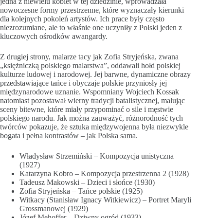
jedna z niewielu kobiet w tej dziedzinie, wprowadzała
nowoczesne formy przestrzenne, które wyznaczały kierunki
dla kolejnych pokoleń artystów. Ich prace były często
niezrozumiane, ale to właśnie one uczyniły z Polski jeden z
kluczowych ośrodków awangardy.
Z drugiej strony, malarze tacy jak Zofia Stryjeńska, zwana
„księżniczką polskiego malarstwa”, oddawali hołd polskiej
kulturze ludowej i narodowej. Jej barwne, dynamiczne obrazy
przedstawiające tańce i obyczaje polskie przyniosły jej
międzynarodowe uznanie. Wspomniany Wojciech Kossak
natomiast pozostawał wierny tradycji batalistycznej, malując
sceny bitewne, które miały przypominać o sile i męstwie
polskiego narodu. Jak można zauważyć, różnorodność tych
twórców pokazuje, że sztuka międzywojenna była niezwykle
bogata i pełna kontrastów – jak Polska sama.
Władysław Strzemiński – Kompozycja unistyczna
(1927)
Katarzyna Kobro – Kompozycja przestrzenna 2 (1928)
Tadeusz Makowski – Dzieci i słońce (1930)
Zofia Stryjeńska – Tańce polskie (1925)
Witkacy (Stanisław Ignacy Witkiewicz) – Portret Maryli
Grossmanowej (1929)
Józef Mehoffer – Dziwny ogród (1933)