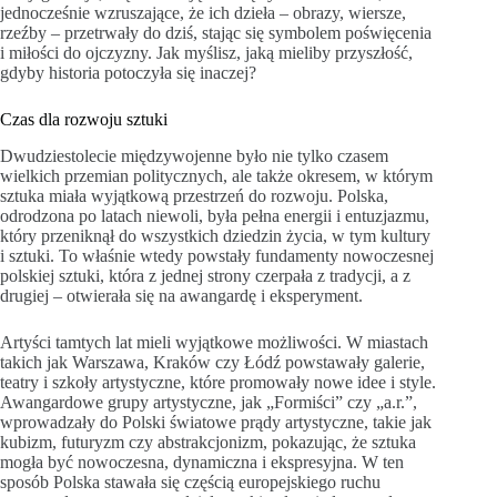
jednocześnie wzruszające, że ich dzieła – obrazy, wiersze,
rzeźby – przetrwały do dziś, stając się symbolem poświęcenia
i miłości do ojczyzny. Jak myślisz, jaką mieliby przyszłość,
gdyby historia potoczyła się inaczej?
Czas dla rozwoju sztuki
Dwudziestolecie międzywojenne było nie tylko czasem
wielkich przemian politycznych, ale także okresem, w którym
sztuka miała wyjątkową przestrzeń do rozwoju. Polska,
odrodzona po latach niewoli, była pełna energii i entuzjazmu,
który przeniknął do wszystkich dziedzin życia, w tym kultury
i sztuki. To właśnie wtedy powstały fundamenty nowoczesnej
polskiej sztuki, która z jednej strony czerpała z tradycji, a z
drugiej – otwierała się na awangardę i eksperyment.
Artyści tamtych lat mieli wyjątkowe możliwości. W miastach
takich jak Warszawa, Kraków czy Łódź powstawały galerie,
teatry i szkoły artystyczne, które promowały nowe idee i style.
Awangardowe grupy artystyczne, jak „Formiści” czy „a.r.”,
wprowadzały do Polski światowe prądy artystyczne, takie jak
kubizm, futuryzm czy abstrakcjonizm, pokazując, że sztuka
mogła być nowoczesna, dynamiczna i ekspresyjna. W ten
sposób Polska stawała się częścią europejskiego ruchu