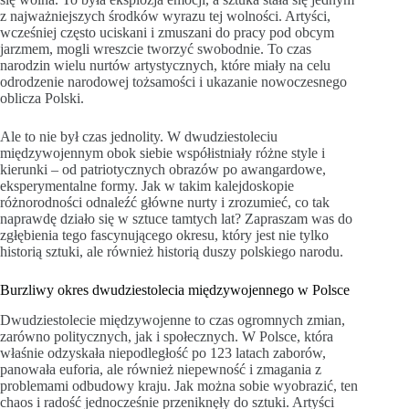
z najważniejszych środków wyrazu tej wolności. Artyści,
wcześniej często uciskani i zmuszani do pracy pod obcym
jarzmem, mogli wreszcie tworzyć swobodnie. To czas
narodzin wielu nurtów artystycznych, które miały na celu
odrodzenie narodowej tożsamości i ukazanie nowoczesnego
oblicza Polski.
Ale to nie był czas jednolity. W dwudziestoleciu
międzywojennym obok siebie współistniały różne style i
kierunki – od patriotycznych obrazów po awangardowe,
eksperymentalne formy. Jak w takim kalejdoskopie
różnorodności odnaleźć główne nurty i zrozumieć, co tak
naprawdę działo się w sztuce tamtych lat? Zapraszam was do
zgłębienia tego fascynującego okresu, który jest nie tylko
historią sztuki, ale również historią duszy polskiego narodu.
Burzliwy okres dwudziestolecia międzywojennego w Polsce
Dwudziestolecie międzywojenne to czas ogromnych zmian,
zarówno politycznych, jak i społecznych. W Polsce, która
właśnie odzyskała niepodległość po 123 latach zaborów,
panowała euforia, ale również niepewność i zmagania z
problemami odbudowy kraju. Jak można sobie wyobrazić, ten
chaos i radość jednocześnie przeniknęły do sztuki. Artyści