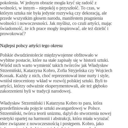
pokolenia. W jednym obrazie mogła kryć się radość z
wolności, w innym – niepokój o przyszłość. To czas, w
którym sztuka nie była jedynie rozrywką czy dekoracją, ale
przede wszystkim głosem narodu, manifestem pragnienia
wolności i nowoczesności. Jak myślisz, co czuli artyści, mając
świadomość, że ich prace mogły inspirować, ale też dzielić i
prowokować?
Najlepsi polscy artyści tego okresu
Polskie dwudziestolecie międzywojenne obfitowało w
wybitne postacie, które na stałe zapisały się w historii sztuki.
Wśród nich warto wymienić takich twórców jak Władysław
Strzemiński, Katarzyna Kobro, Zofia Stryjeńska czy Wojciech
Kossak. Każdy z nich, choć reprezentował inne nurty i style,
wniósł nieoceniony wkład w rozwój polskiej sztuki. Byli to
artyści, którzy odważnie eksperymentowali, ale też głęboko
zakorzenieni byli w tradycji narodowej.
Władysław Strzemiński i Katarzyna Kobro to para, która
przedefiniowała pojęcie sztuki awangardowej w Polsce.
Strzemiński, twórca teorii unizmu, dążył do stworzenia nowej
estetyki opartej na harmonii i abstrakcji, która miała wyrażać
idee związane z nowoczesnością i postępem. Kobro, jako