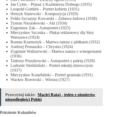
Jan Cybis – Pejzaż z Kazimierza Dolnego (1935)
Leopold Gottlieb – Portret kobiety (1931)
Henryk Stażewski – Kompozycja (1929)
Feliks Szczęsny Kowarski – Zabawa ludowa (1938)
Tymon Niesiołowski – Akt (1934)
Eugeniusz Zak – Autoportret (1925)
Mieczysław Szczuka – Plakat reklamowy dla Skry
Warszawa (1924)
Roman Kramsztyk – Martwa natura z jabłkami (1932)
Andrzej Pronaszko – Chrystus (1924)
Zygmunt Waliszewski – Martwa natura z winogronami
(1936)
Tadeusz Pruszkowski – Autoportret z paletą (1928)
Ludomir Sleńdziński – Portret młodej dziewczyny
(1937)
Mieczysław Kotarbiński – Portret generała (1931)
Wacław Borowski – Wiosna (1927)
Przeczytaj także:
Maciej Rataj - jeden z pionierów
niepodległości Polski
Pokolenie Kolumbów