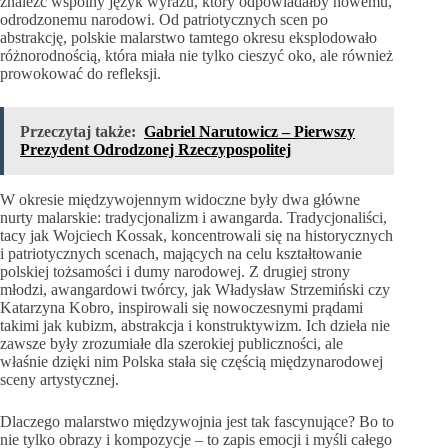
znaleźć wspólny język wyrazu, który odpowiadałby nowemu,
odrodzonemu narodowi. Od patriotycznych scen po
abstrakcję, polskie malarstwo tamtego okresu eksplodowało
różnorodnością, która miała nie tylko cieszyć oko, ale również
prowokować do refleksji.
Przeczytaj także:
Gabriel Narutowicz – Pierwszy
Prezydent Odrodzonej Rzeczypospolitej
W okresie międzywojennym widoczne były dwa główne
nurty malarskie: tradycjonalizm i awangarda. Tradycjonaliści,
tacy jak Wojciech Kossak, koncentrowali się na historycznych
i patriotycznych scenach, mających na celu kształtowanie
polskiej tożsamości i dumy narodowej. Z drugiej strony
młodzi, awangardowi twórcy, jak Władysław Strzemiński czy
Katarzyna Kobro, inspirowali się nowoczesnymi prądami
takimi jak kubizm, abstrakcja i konstruktywizm. Ich dzieła nie
zawsze były zrozumiałe dla szerokiej publiczności, ale
właśnie dzięki nim Polska stała się częścią międzynarodowej
sceny artystycznej.
Dlaczego malarstwo międzywojnia jest tak fascynujące? Bo to
nie tylko obrazy i kompozycje – to zapis emocji i myśli całego