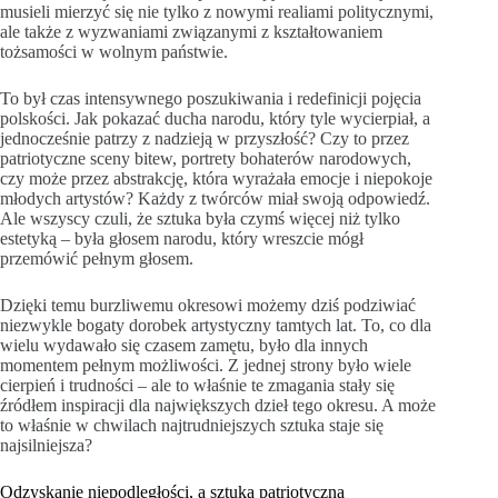
musieli mierzyć się nie tylko z nowymi realiami politycznymi,
ale także z wyzwaniami związanymi z kształtowaniem
tożsamości w wolnym państwie.
To był czas intensywnego poszukiwania i redefinicji pojęcia
polskości. Jak pokazać ducha narodu, który tyle wycierpiał, a
jednocześnie patrzy z nadzieją w przyszłość? Czy to przez
patriotyczne sceny bitew, portrety bohaterów narodowych,
czy może przez abstrakcję, która wyrażała emocje i niepokoje
młodych artystów? Każdy z twórców miał swoją odpowiedź.
Ale wszyscy czuli, że sztuka była czymś więcej niż tylko
estetyką – była głosem narodu, który wreszcie mógł
przemówić pełnym głosem.
Dzięki temu burzliwemu okresowi możemy dziś podziwiać
niezwykle bogaty dorobek artystyczny tamtych lat. To, co dla
wielu wydawało się czasem zamętu, było dla innych
momentem pełnym możliwości. Z jednej strony było wiele
cierpień i trudności – ale to właśnie te zmagania stały się
źródłem inspiracji dla największych dzieł tego okresu. A może
to właśnie w chwilach najtrudniejszych sztuka staje się
najsilniejsza?
Odzyskanie niepodległości, a sztuka patriotyczna