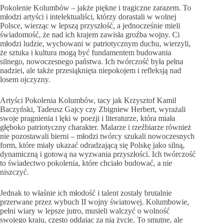
Pokolenie Kolumbów – jakże piękne i tragiczne zarazem. To
młodzi artyści i intelektualiści, którzy dorastali w wolnej
Polsce, wierząc w lepszą przyszłość, a jednocześnie mieli
świadomość, że nad ich krajem zawisła groźba wojny. Ci
młodzi ludzie, wychowani w patriotycznym duchu, wierzyli,
że sztuka i kultura mogą być fundamentem budowania
silnego, nowoczesnego państwa. Ich twórczość była pełna
nadziei, ale także przesiąknięta niepokojem i refleksją nad
losem ojczyzny.
Artyści Pokolenia Kolumbów, tacy jak Krzysztof Kamil
Baczyński, Tadeusz Gajcy czy Zbigniew Herbert, wyrażali
swoje pragnienia i lęki w poezji i literaturze, która miała
głęboko patriotyczny charakter. Malarze i rzeźbiarze również
nie pozostawali bierni – młodzi twórcy szukali nowoczesnych
form, które miały ukazać odradzającą się Polskę jako silną,
dynamiczną i gotową na wyzwania przyszłości. Ich twórczość
to świadectwo pokolenia, które chciało budować, a nie
niszczyć.
Jednak to właśnie ich młodość i talent zostały brutalnie
przerwane przez wybuch II wojny światowej. Kolumbowie,
pełni wiary w lepsze jutro, musieli walczyć o wolność
swojego kraju, często oddając za nią życie. To smutne, ale