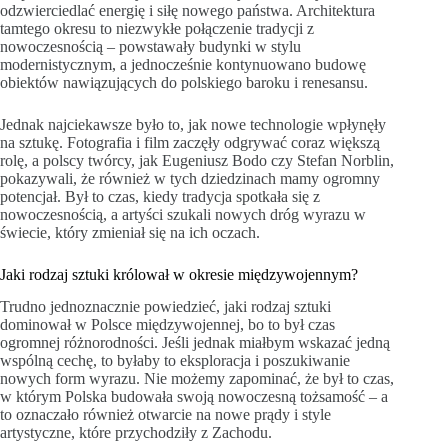
odzwierciedlać energię i siłę nowego państwa. Architektura
tamtego okresu to niezwykłe połączenie tradycji z
nowoczesnością – powstawały budynki w stylu
modernistycznym, a jednocześnie kontynuowano budowę
obiektów nawiązujących do polskiego baroku i renesansu.
Jednak najciekawsze było to, jak nowe technologie wpłynęły
na sztukę. Fotografia i film zaczęły odgrywać coraz większą
rolę, a polscy twórcy, jak Eugeniusz Bodo czy Stefan Norblin,
pokazywali, że również w tych dziedzinach mamy ogromny
potencjał. Był to czas, kiedy tradycja spotkała się z
nowoczesnością, a artyści szukali nowych dróg wyrazu w
świecie, który zmieniał się na ich oczach.
Jaki rodzaj sztuki królował w okresie międzywojennym?
Trudno jednoznacznie powiedzieć, jaki rodzaj sztuki
dominował w Polsce międzywojennej, bo to był czas
ogromnej różnorodności. Jeśli jednak miałbym wskazać jedną
wspólną cechę, to byłaby to eksploracja i poszukiwanie
nowych form wyrazu. Nie możemy zapominać, że był to czas,
w którym Polska budowała swoją nowoczesną tożsamość – a
to oznaczało również otwarcie na nowe prądy i style
artystyczne, które przychodziły z Zachodu.