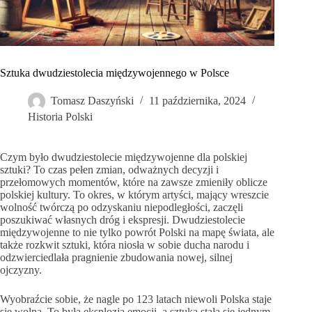
Sztuka dwudziestolecia międzywojennego w Polsce
Tomasz Daszyński
11 października, 2024
Historia Polski
Czym było dwudziestolecie międzywojenne dla polskiej
sztuki? To czas pełen zmian, odważnych decyzji i
przełomowych momentów, które na zawsze zmieniły oblicze
polskiej kultury. To okres, w którym artyści, mający wreszcie
wolność twórczą po odzyskaniu niepodległości, zaczęli
poszukiwać własnych dróg i ekspresji. Dwudziestolecie
międzywojenne to nie tylko powrót Polski na mapę świata, ale
także rozkwit sztuki, która niosła w sobie ducha narodu i
odzwierciedlała pragnienie zbudowania nowej, silnej
ojczyzny.
Wyobraźcie sobie, że nagle po 123 latach niewoli Polska staje
się wolna. To była eksplozja emocji, a sztuka stała się jednym