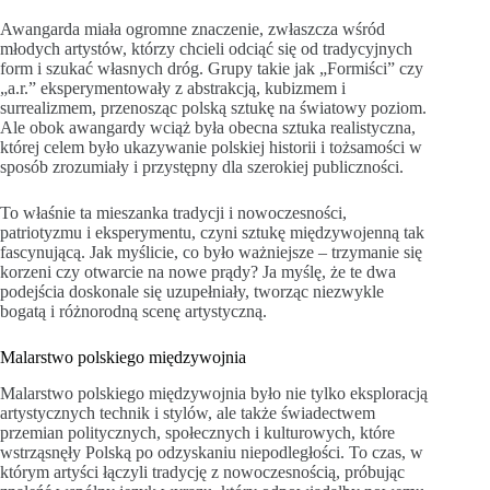
Awangarda miała ogromne znaczenie, zwłaszcza wśród
młodych artystów, którzy chcieli odciąć się od tradycyjnych
form i szukać własnych dróg. Grupy takie jak „Formiści” czy
„a.r.” eksperymentowały z abstrakcją, kubizmem i
surrealizmem, przenosząc polską sztukę na światowy poziom.
Ale obok awangardy wciąż była obecna sztuka realistyczna,
której celem było ukazywanie polskiej historii i tożsamości w
sposób zrozumiały i przystępny dla szerokiej publiczności.
To właśnie ta mieszanka tradycji i nowoczesności,
patriotyzmu i eksperymentu, czyni sztukę międzywojenną tak
fascynującą. Jak myślicie, co było ważniejsze – trzymanie się
korzeni czy otwarcie na nowe prądy? Ja myślę, że te dwa
podejścia doskonale się uzupełniały, tworząc niezwykle
bogatą i różnorodną scenę artystyczną.
Malarstwo polskiego międzywojnia
Malarstwo polskiego międzywojnia było nie tylko eksploracją
artystycznych technik i stylów, ale także świadectwem
przemian politycznych, społecznych i kulturowych, które
wstrząsnęły Polską po odzyskaniu niepodległości. To czas, w
którym artyści łączyli tradycję z nowoczesnością, próbując