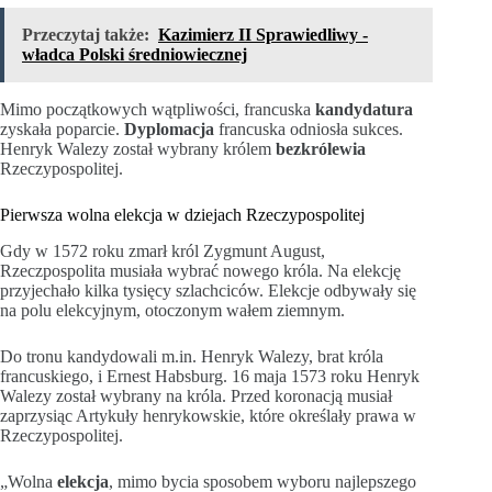
Przeczytaj także:
Kazimierz II Sprawiedliwy -
władca Polski średniowiecznej
Mimo początkowych wątpliwości, francuska
kandydatura
zyskała poparcie.
Dyplomacja
francuska odniosła sukces.
Henryk Walezy został wybrany królem
bezkrólewia
Rzeczypospolitej.
Pierwsza wolna elekcja w dziejach Rzeczypospolitej
Gdy w 1572 roku zmarł król Zygmunt August,
Rzeczpospolita musiała wybrać nowego króla. Na elekcję
przyjechało kilka tysięcy szlachciców. Elekcje odbywały się
na polu elekcyjnym, otoczonym wałem ziemnym.
Do tronu kandydowali m.in. Henryk Walezy, brat króla
francuskiego, i Ernest Habsburg. 16 maja 1573 roku Henryk
Walezy został wybrany na króla. Przed koronacją musiał
zaprzysiąc Artykuły henrykowskie, które określały prawa w
Rzeczypospolitej.
„Wolna
elekcja
, mimo bycia sposobem wyboru najlepszego