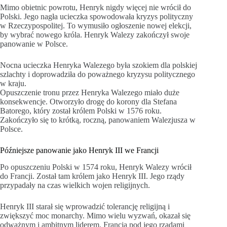
Mimo obietnic powrotu, Henryk nigdy więcej nie wrócił do
Polski. Jego nagła ucieczka spowodowała kryzys polityczny
w Rzeczypospolitej. To wymusiło ogłoszenie nowej elekcji,
by wybrać nowego króla. Henryk Walezy zakończył swoje
panowanie w Polsce.
Nocna ucieczka Henryka Walezego była szokiem dla polskiej
szlachty i doprowadziła do poważnego kryzysu politycznego
w kraju.
Opuszczenie tronu przez Henryka Walezego miało duże
konsekwencje. Otworzyło drogę do korony dla Stefana
Batorego, który został królem Polski w 1576 roku.
Zakończyło się to krótką, roczną, panowaniem Walezjusza w
Polsce.
Późniejsze panowanie jako Henryk III we Francji
Po opuszczeniu Polski w 1574 roku, Henryk Walezy wrócił
do Francji. Został tam królem jako Henryk III. Jego rządy
przypadały na czas wielkich wojen religijnych.
Henryk III starał się wprowadzić tolerancję religijną i
zwiększyć moc monarchy. Mimo wielu wyzwań, okazał się
odważnym i ambitnym liderem. Francja pod jego rządami