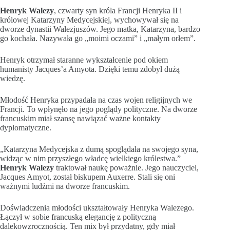
Henryk Walezy
, czwarty syn króla Francji Henryka II i
królowej Katarzyny Medycejskiej, wychowywał się na
dworze dynastii Walezjuszów. Jego matka, Katarzyna, bardzo
go kochała. Nazywała go „moimi oczami” i „małym orłem”.
Henryk otrzymał staranne wykształcenie pod okiem
humanisty Jacques’a Amyota. Dzięki temu zdobył dużą
wiedzę.
Młodość Henryka przypadała na czas wojen religijnych we
Francji. To wpłynęło na jego poglądy polityczne. Na dworze
francuskim miał szansę nawiązać ważne kontakty
dyplomatyczne.
„Katarzyna Medycejska z dumą spoglądała na swojego syna,
widząc w nim przyszłego władcę wielkiego królestwa.”
Henryk Walezy
traktował naukę poważnie. Jego nauczyciel,
Jacques Amyot, został biskupem Auxerre. Stali się oni
ważnymi ludźmi na dworze francuskim.
Doświadczenia młodości ukształtowały Henryka Walezego.
Łączył w sobie francuską elegancję z polityczną
dalekowzrocznością. Ten mix był przydatny, gdy miał