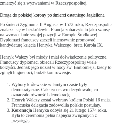
zmierzyć się z wyzwaniami w Rzeczypospolitej.
Droga do polskiej korony po śmierci ostatniego Jagiellona
Po śmierci Zygmunta II Augusta w 1572 roku, Rzeczpospolita
znalazła się w bezkrólewiu. Francja zobaczyła to jako szansę
na wzmacnianie swojej pozycji w Europie Środkowej.
Dyplomaci francuscy zaczęli intensywnie promować
kandydaturę księcia Henryka Walezego, brata Karola IX.
Henryk Walezy był młody i miał doświadczenie polityczne.
Francuscy dyplomaci obiecali Rzeczypospolitej wiele
korzyści. Jednak jego udział w nocy św. Bartłomieja, kiedy to
zginęli huguenoci, budził kontrowersje.
Wybory królewskie w tamtym czasie były
demokratyczne. Całe rycerstwo decydowało, co
oznaczało równość i demokrację.
Henryk Walezy został wybrany królem Polski 16 maja.
Francuska delegacja zadowoliła polskie postulaty.
Koronacja
Henryka odbyła się 21 lutego 1574 roku.
Była to ceremonia pełna napięcia związanych z
przysięgą.