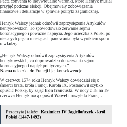
Pacta conventa to indywidualne warunki, które Henryk musiał
przyjąć podczas elekcji. Obejmowały zobowiązania
finansowe i deklaracje w sprawie polityki zagranicznej.
Henryk Walezy jednak odmówił zaprzysiężenia Artykułów
henrykowskich. To spowodowało zerwanie sejmu
koronacyjnego i poważne napięcia. Jego ucieczka z Polski po
niecałych pięciu miesiącach panowania była wynikiem sporu
o władzę.
„Henryk Walezy odmówił zaprzysiężenia Artykułów
henrykowskich, co doprowadziło do zerwania sejmu
koronacyjnego i napięć politycznych.”
Nocna ucieczka do Francji i jej konsekwencje
W czerwcu 1574 roku Henryk Walezy dowiedział się o
śmierci brata, króla Francji Karola IX. Postanowił szybko
opuścić Polskę, by zająć
tron francuski
. W nocy z 18 na 19
czerwca Henryk nocą opuścił
Wawel
i ruszył do Francji.
Przeczytaj także:
Kazimierz IV Jagiellończyk - król
Polski (1447-1492)