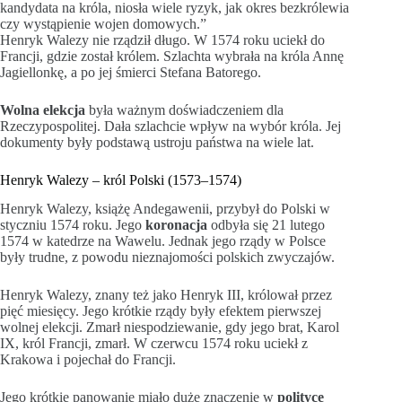
kandydata na króla, niosła wiele ryzyk, jak okres bezkrólewia
czy wystąpienie wojen domowych.”
Henryk Walezy nie rządził długo. W 1574 roku uciekł do
Francji, gdzie został królem. Szlachta wybrała na króla Annę
Jagiellonkę, a po jej śmierci Stefana Batorego.
Wolna elekcja
była ważnym doświadczeniem dla
Rzeczypospolitej. Dała szlachcie wpływ na wybór króla. Jej
dokumenty były podstawą ustroju państwa na wiele lat.
Henryk Walezy – król Polski (1573–1574)
Henryk Walezy, książę Andegawenii, przybył do Polski w
styczniu 1574 roku. Jego
koronacja
odbyła się 21 lutego
1574 w katedrze na Wawelu. Jednak jego rządy w Polsce
były trudne, z powodu nieznajomości polskich zwyczajów.
Henryk Walezy, znany też jako Henryk III, królował przez
pięć miesięcy. Jego krótkie rządy były efektem pierwszej
wolnej elekcji. Zmarł niespodziewanie, gdy jego brat, Karol
IX, król Francji, zmarł. W czerwcu 1574 roku uciekł z
Krakowa i pojechał do Francji.
Jego krótkie panowanie miało duże znaczenie w
polityce