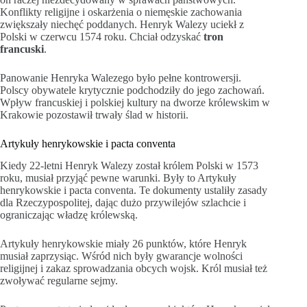
Konflikty religijne i oskarżenia o niemęskie zachowania
zwiększały niechęć poddanych. Henryk Walezy uciekł z
Polski w czerwcu 1574 roku. Chciał odzyskać
tron
francuski
.
Panowanie Henryka Walezego było pełne kontrowersji.
Polscy obywatele krytycznie podchodziły do jego zachowań.
Wpływ francuskiej i polskiej kultury na dworze królewskim w
Krakowie pozostawił trwały ślad w historii.
Artykuły henrykowskie i pacta conventa
Kiedy 22-letni Henryk Walezy został królem Polski w 1573
roku, musiał przyjąć pewne warunki. Były to Artykuły
henrykowskie i pacta conventa. Te dokumenty ustaliły zasady
dla Rzeczypospolitej, dając dużo przywilejów szlachcie i
ograniczając władzę królewską.
Artykuły henrykowskie miały 26 punktów, które Henryk
musiał zaprzysiąc. Wśród nich były gwarancje wolności
religijnej i zakaz sprowadzania obcych wojsk. Król musiał też
zwoływać regularne sejmy.