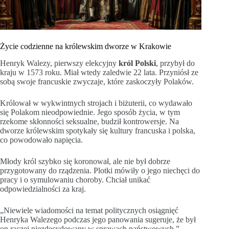
Życie codzienne na królewskim dworze w Krakowie
Henryk Walezy, pierwszy elekcyjny
król Polski
, przybył do
kraju w 1573 roku. Miał wtedy zaledwie 22 lata. Przyniósł ze
sobą swoje francuskie zwyczaje, które zaskoczyły Polaków.
Królował w wykwintnych strojach i biżuterii, co wydawało
się Polakom nieodpowiednie. Jego sposób życia, w tym
rzekome skłonności seksualne, budził kontrowersje. Na
dworze królewskim spotykały się kultury francuska i polska,
co powodowało napięcia.
Młody król szybko się koronował, ale nie był dobrze
przygotowany do rządzenia. Plotki mówiły o jego niechęci do
pracy i o symulowaniu choroby. Chciał unikać
odpowiedzialności za kraj.
„Niewiele wiadomości na temat politycznych osiągnięć
Henryka Walezego podczas jego panowania sugeruje, że był
on raczej niezdecydowany w sprawach państwowych.”